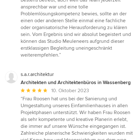
bestens betreut, auch weil das Team jederzeit
ansprechbar war und eine tolle
Problemlösungskompetenz bewies, sollte an der
einen oder anderen Stelle einmal eine fachliche
oder organisatorische Herausforderung zu klären
sein. Vom Ergebnis sind wir absolut begeistert und
können das Studio Meuleneers aufgrund dieser
erstklassigen Begleitung uneingeschränkt
weiterempfehlen.”
s.a.r.architektur
Architekten und Architektenbüros in Wassenberg
Durchschnittliche
10. Oktober 2023
Bewertung:
“Frau Roosen hat uns bei der Sanierung und
5
Umgestaltung unseres Einfamilienhauses in allen
von
Projektphasen unterstützt. Wir haben Frau Roosen
5
als sehr kompetente und kreative Planerin erlebt,
Sternen
die immer auf unsere Wünsche eingegangen ist.
Zahlreiche planerische Schwierigkeiten wurden mit