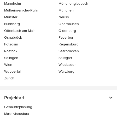
Mannheim
Mönchen­gladbach
Mülheim-an-der-Ruhr
München
Münster
Neuss
Nürnberg
Oberhausen
Offenbach-am-Main
Oldenburg
Osnabrück
Paderborn
Potsdam
Regensburg
Rostock
Saarbrücken
Solingen
Stuttgart
Wien
Wiesbaden
Wuppertal
Würzburg
Zürich
Projektart
Gebäudeplanung
Massivhausbau