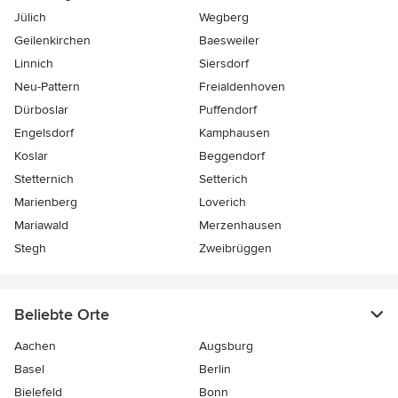
Jülich
Wegberg
Geilenkirchen
Baesweiler
Linnich
Siersdorf
Neu-Pattern
Freialdenhoven
Dürboslar
Puffendorf
Engelsdorf
Kamphausen
Koslar
Beggendorf
Stetternich
Setterich
Marienberg
Loverich
Mariawald
Merzenhausen
Stegh
Zweibrüggen
Beliebte Orte
Aachen
Augsburg
Basel
Berlin
Bielefeld
Bonn