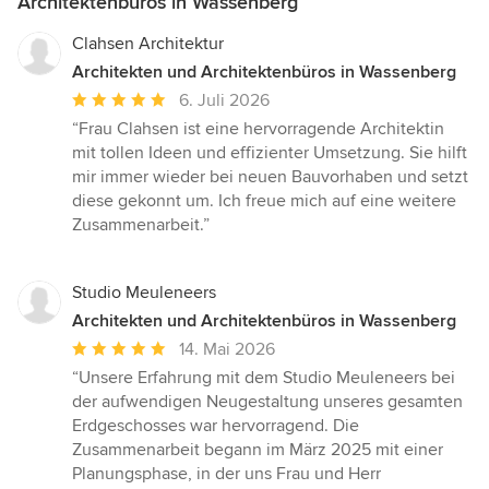
Architektenbüros in Wassenberg
Clahsen Architektur
Architekten und Architektenbüros in Wassenberg
Durchschnittliche
6. Juli 2026
Bewertung:
“Frau Clahsen ist eine hervorragende Architektin
5
mit tollen Ideen und effizienter Umsetzung. Sie hilft
von
mir immer wieder bei neuen Bauvorhaben und setzt
5
diese gekonnt um. Ich freue mich auf eine weitere
Sternen
Zusammenarbeit.”
Studio Meuleneers
Architekten und Architektenbüros in Wassenberg
Durchschnittliche
14. Mai 2026
Bewertung:
“Unsere Erfahrung mit dem Studio Meuleneers bei
5
der aufwendigen Neugestaltung unseres gesamten
von
Erdgeschosses war hervorragend. Die
5
Zusammenarbeit begann im März 2025 mit einer
Sternen
Planungsphase, in der uns Frau und Herr