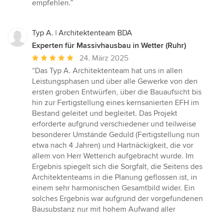
empfehlen.”
Typ A. | Architektenteam BDA
Experten für Massivhausbau in Wetter (Ruhr)
Durchschnittliche
24. März 2025
Bewertung:
“Das Typ A. Architektenteam hat uns in allen
5
Leistungsphasen und über alle Gewerke von den
von
ersten groben Entwürfen, über die Bauaufsicht bis
5
hin zur Fertigstellung eines kernsanierten EFH im
Sternen
Bestand geleitet und begleitet. Das Projekt
erforderte aufgrund verschiedener und teilweise
besonderer Umstände Geduld (Fertigstellung nun
etwa nach 4 Jahren) und Hartnäckigkeit, die vor
allem von Herr Wetterich aufgebracht wurde. Im
Ergebnis spiegelt sich die Sorgfalt, die Seitens des
Architektenteams in die Planung geflossen ist, in
einem sehr harmonischen Gesamtbild wider. Ein
solches Ergebnis war aufgrund der vorgefundenen
Bausubstanz nur mit hohem Aufwand aller