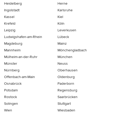
Heidelberg
Herne
Ingolstadt
Karlsruhe
Kassel
Kiel
Krefeld
Köln
Leipzig
Leverkusen
Ludwigshafen-am-Rhein
Lübeck
Magdeburg
Mainz
Mannheim
Mönchen­gladbach
Mülheim-an-der-Ruhr
München
Münster
Neuss
Nürnberg
Oberhausen
Offenbach-am-Main
Oldenburg
Osnabrück
Paderborn
Potsdam
Regensburg
Rostock
Saarbrücken
Solingen
Stuttgart
Wien
Wiesbaden