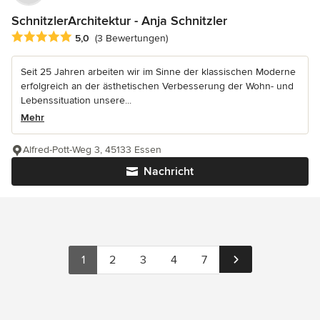
SchnitzlerArchitektur - Anja Schnitzler
Durchschnittliche Bewertung: 5 von 5 Sternen
5,0
(3 Bewertungen)
Seit 25 Jahren arbeiten wir im Sinne der klassischen Moderne
erfolgreich an der ästhetischen Verbesserung der Wohn- und
Lebenssituation unsere...
Mehr
Alfred-Pott-Weg 3, 45133 Essen
Nachricht
1
2
3
4
7