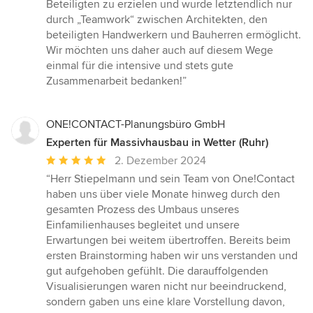
Beteiligten zu erzielen und wurde letztendlich nur
durch „Teamwork“ zwischen Architekten, den
beteiligten Handwerkern und Bauherren ermöglicht.
Wir möchten uns daher auch auf diesem Wege
einmal für die intensive und stets gute
Zusammenarbeit bedanken!”
ONE!CONTACT-Planungsbüro GmbH
Experten für Massivhausbau in Wetter (Ruhr)
Durchschnittliche
2. Dezember 2024
Bewertung:
“Herr Stiepelmann und sein Team von One!Contact
5
haben uns über viele Monate hinweg durch den
von
gesamten Prozess des Umbaus unseres
5
Einfamilienhauses begleitet und unsere
Sternen
Erwartungen bei weitem übertroffen. Bereits beim
ersten Brainstorming haben wir uns verstanden und
gut aufgehoben gefühlt. Die darauffolgenden
Visualisierungen waren nicht nur beeindruckend,
sondern gaben uns eine klare Vorstellung davon,