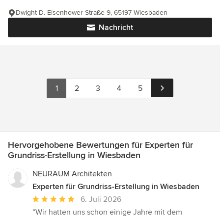
Dwight-D.-Eisenhower Straße 9, 65197 Wiesbaden
Nachricht
1
2
3
4
5
Hervorgehobene Bewertungen für Experten für
Grundriss-Erstellung in Wiesbaden
NEURAUM Architekten
Experten für Grundriss-Erstellung in Wiesbaden
Durchschnittliche
6. Juli 2026
Bewertung:
“Wir hatten uns schon einige Jahre mit dem