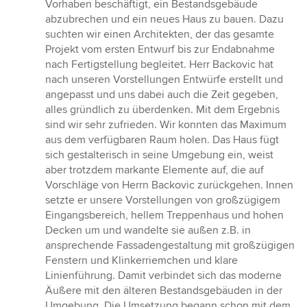
5
Vorhaben beschäftigt, ein Bestandsgebäude
von
abzubrechen und ein neues Haus zu bauen. Dazu
5
suchten wir einen Architekten, der das gesamte
Sternen
Projekt vom ersten Entwurf bis zur Endabnahme
nach Fertigstellung begleitet. Herr Backovic hat
nach unseren Vorstellungen Entwürfe erstellt und
angepasst und uns dabei auch die Zeit gegeben,
alles gründlich zu überdenken. Mit dem Ergebnis
sind wir sehr zufrieden. Wir konnten das Maximum
aus dem verfügbaren Raum holen. Das Haus fügt
sich gestalterisch in seine Umgebung ein, weist
aber trotzdem markante Elemente auf, die auf
Vorschläge von Herrn Backovic zurückgehen. Innen
setzte er unsere Vorstellungen von großzügigem
Eingangsbereich, hellem Treppenhaus und hohen
Decken um und wandelte sie außen z.B. in
ansprechende Fassadengestaltung mit großzügigen
Fenstern und Klinkerriemchen und klare
Linienführung. Damit verbindet sich das moderne
Äußere mit den älteren Bestandsgebäuden in der
Umgebung. Die Umsetzung begann schon mit dem