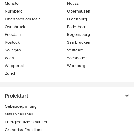
Münster
Neuss
Nürnberg
Oberhausen
Offenbach-am-Main
Oldenburg
Osnabrück
Paderborn
Potsdam
Regensburg
Rostock
Saarbrücken
Solingen
Stuttgart
Wien
Wiesbaden
Wuppertal
Würzburg
Zürich
Projektart
Gebäudeplanung
Massivhausbau
Energieeffizienzhäuser
Grundriss-Erstellung