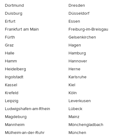
Dortmund
Dresden
Duisburg
Düsseldorf
Erfurt
Essen
Frankfurt am Main
Freiburg-im-Breisgau
Fürth
Gelsenkirchen
Graz
Hagen
Halle
Hamburg
Hamm
Hannover
Heidelberg
Herne
Ingolstadt
Karlsruhe
Kassel
Kiel
Krefeld
Köln
Leipzig
Leverkusen
Ludwigshafen-am-Rhein
Lübeck
Magdeburg
Mainz
Mannheim
Mönchen­gladbach
Mülheim-an-der-Ruhr
München