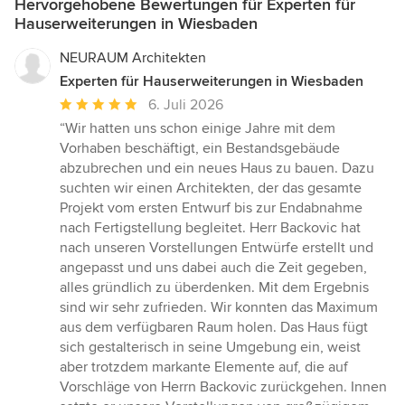
Hervorgehobene Bewertungen für Experten für
Hauserweiterungen in Wiesbaden
NEURAUM Architekten
Experten für Hauserweiterungen in Wiesbaden
Durchschnittliche
6. Juli 2026
Bewertung:
“Wir hatten uns schon einige Jahre mit dem
5
Vorhaben beschäftigt, ein Bestandsgebäude
von
abzubrechen und ein neues Haus zu bauen. Dazu
5
suchten wir einen Architekten, der das gesamte
Sternen
Projekt vom ersten Entwurf bis zur Endabnahme
nach Fertigstellung begleitet. Herr Backovic hat
nach unseren Vorstellungen Entwürfe erstellt und
angepasst und uns dabei auch die Zeit gegeben,
alles gründlich zu überdenken. Mit dem Ergebnis
sind wir sehr zufrieden. Wir konnten das Maximum
aus dem verfügbaren Raum holen. Das Haus fügt
sich gestalterisch in seine Umgebung ein, weist
aber trotzdem markante Elemente auf, die auf
Vorschläge von Herrn Backovic zurückgehen. Innen