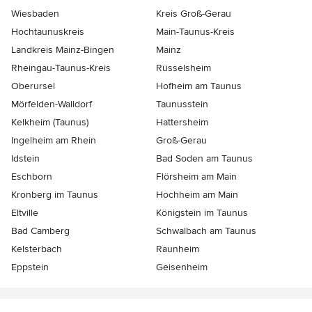
Wiesbaden
Kreis Groß-Gerau
Hochtaunuskreis
Main-Taunus-Kreis
Landkreis Mainz-Bingen
Mainz
Rheingau-Taunus-Kreis
Rüsselsheim
Oberursel
Hofheim am Taunus
Mörfelden-Walldorf
Taunusstein
Kelkheim (Taunus)
Hattersheim
Ingelheim am Rhein
Groß-Gerau
Idstein
Bad Soden am Taunus
Eschborn
Flörsheim am Main
Kronberg im Taunus
Hochheim am Main
Eltville
Königstein im Taunus
Bad Camberg
Schwalbach am Taunus
Kelsterbach
Raunheim
Eppstein
Geisenheim