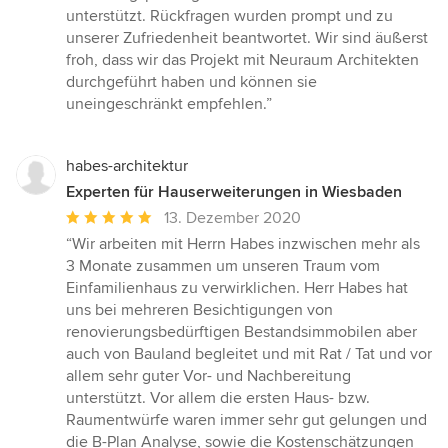
unterstützt. Rückfragen wurden prompt und zu
unserer Zufriedenheit beantwortet. Wir sind äußerst
froh, dass wir das Projekt mit Neuraum Architekten
durchgeführt haben und können sie
uneingeschränkt empfehlen.”
habes-architektur
Experten für Hauserweiterungen in Wiesbaden
Durchschnittliche
13. Dezember 2020
Bewertung:
“Wir arbeiten mit Herrn Habes inzwischen mehr als
5
3 Monate zusammen um unseren Traum vom
von
Einfamilienhaus zu verwirklichen. Herr Habes hat
5
uns bei mehreren Besichtigungen von
Sternen
renovierungsbedürftigen Bestandsimmobilen aber
auch von Bauland begleitet und mit Rat / Tat und vor
allem sehr guter Vor- und Nachbereitung
unterstützt. Vor allem die ersten Haus- bzw.
Raumentwürfe waren immer sehr gut gelungen und
die B-Plan Analyse, sowie die Kostenschätzungen