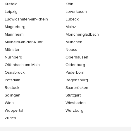
Krefeld
Köln
Leipzig
Leverkusen
Ludwigshafen-am-Rhein
Lübeck
Magdeburg
Mainz
Mannheim
Mönchen­gladbach
Mülheim-an-der-Ruhr
München
Münster
Neuss
Nürnberg
Oberhausen
Offenbach-am-Main
Oldenburg
Osnabrück
Paderborn
Potsdam
Regensburg
Rostock
Saarbrücken
Solingen
Stuttgart
Wien
Wiesbaden
Wuppertal
Würzburg
Zürich