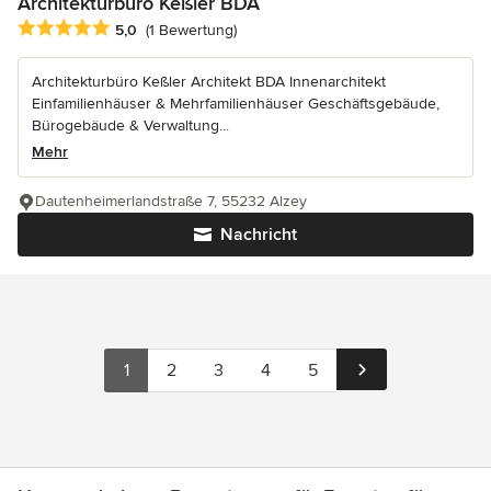
Architekturbüro Keßler BDA
Durchschnittliche Bewertung: 5 von 5 Sternen
5,0
(1 Bewertung)
Architekturbüro Keßler Architekt BDA Innenarchitekt
Einfamilienhäuser & Mehrfamilienhäuser Geschäftsgebäude,
Bürogebäude & Verwaltung...
Mehr
Dautenheimerlandstraße 7, 55232 Alzey
Nachricht
1
2
3
4
5