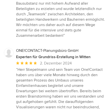
Bausubstanz nur mit hohem Aufwand aller
Beteiligten zu erzielen und wurde letztendlich nur
durch „Teamwork“ zwischen Architekten, den
beteiligten Handwerkern und Bauherren ermöglicht.
Wir möchten uns daher auch auf diesem Wege
einmal für die intensive und stets gute
Zusammenarbeit bedanken!”
ONE!CONTACT-Planungsbüro GmbH
Experten für Grundriss-Erstellung in Witten
Durchschnittliche
2. Dezember 2024
Bewertung:
“Herr Stiepelmann und sein Team von One!Contact
5
haben uns über viele Monate hinweg durch den
von
gesamten Prozess des Umbaus unseres
5
Einfamilienhauses begleitet und unsere
Sternen
Erwartungen bei weitem übertroffen. Bereits beim
ersten Brainstorming haben wir uns verstanden und
gut aufgehoben gefühlt. Die darauffolgenden
Visualisierungen waren nicht nur beeindruckend,