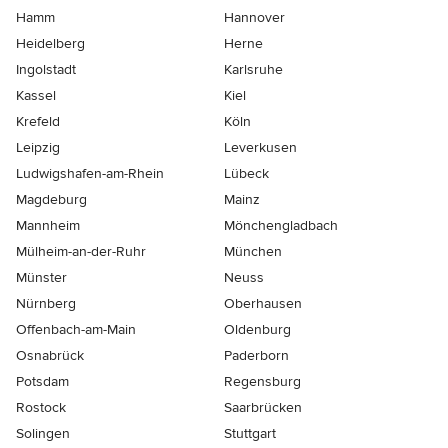
Hamm
Hannover
Heidelberg
Herne
Ingolstadt
Karlsruhe
Kassel
Kiel
Krefeld
Köln
Leipzig
Leverkusen
Ludwigshafen-am-Rhein
Lübeck
Magdeburg
Mainz
Mannheim
Mönchen­gladbach
Mülheim-an-der-Ruhr
München
Münster
Neuss
Nürnberg
Oberhausen
Offenbach-am-Main
Oldenburg
Osnabrück
Paderborn
Potsdam
Regensburg
Rostock
Saarbrücken
Solingen
Stuttgart