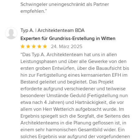
Schwingeler uneingeschränkt als Partner
empfehlen.”
Typ A. | Architektenteam BDA
Experten für Grundriss-Erstellung in Witten
Durchschnittliche
24. März 2025
Bewertung:
“Das Typ A. Architektenteam hat uns in allen
5
Leistungsphasen und über alle Gewerke von den
von
ersten groben Entwürfen, über die Bauaufsicht bis
5
hin zur Fertigstellung eines kernsanierten EFH im
Sternen
Bestand geleitet und begleitet. Das Projekt
erforderte aufgrund verschiedener und teilweise
besonderer Umstände Geduld (Fertigstellung nun
etwa nach 4 Jahren) und Hartnäckigkeit, die vor
allem von Herr Wetterich aufgebracht wurde. Im
Ergebnis spiegelt sich die Sorgfalt, die Seitens des
Architektenteams in die Planung geflossen ist, in
einem sehr harmonischen Gesamtbild wider. Ein
solches Ergebnis war aufgrund der vorgefundenen