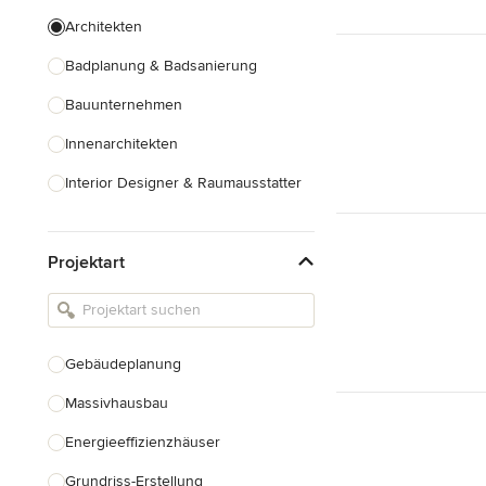
Architekten
Badplanung & Badsanierung
Bauunternehmen
Innenarchitekten
Interior Designer & Raumausstatter
Küchenplanung
Projektart
Landschaftsarchitekten
Armaturen & Sanitärbedarf
Beleuchtung
Gebäudeplanung
Einbauschränke
Massivhausbau
Alle anzeigen
Energieeffizienzhäuser
Grundriss-Erstellung