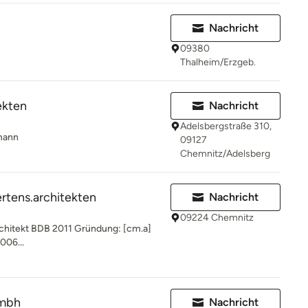
Nachricht
09380
Thalheim/Erzgeb.
ekten
Nachricht
Adelsbergstraße 310,
mann
09127
Chemnitz/Adelsberg
ertens.architekten
Nachricht
09224 Chemnitz
Architekt BDB 2011 Gründung: [cm.a]
006...
gmbh
Nachricht