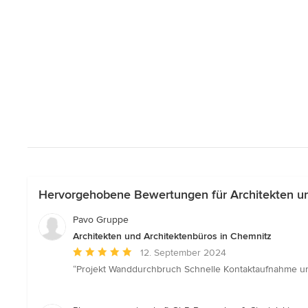
Hervorgehobene Bewertungen für Architekten un
Pavo Gruppe
Architekten und Architektenbüros in Chemnitz
Durchschnittliche
12. September 2024
Bewertung:
“Projekt Wanddurchbruch Schnelle Kontaktaufnahme und 
5
von
5