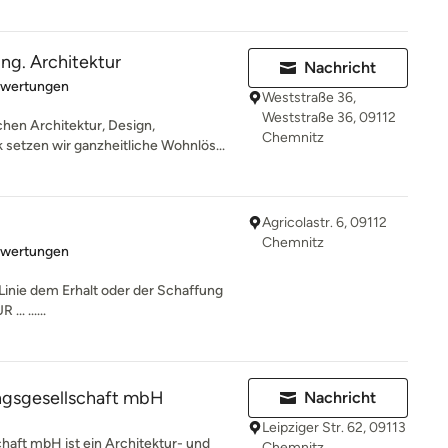
Ing. Architektur
Nachricht
rtung: 5 von 5 Sternen
ewertungen
Weststraße 36,
Weststraße 36, 09112
hen Architektur, Design,
Chemnitz
etzen wir ganzheitliche Wohnlös...
Agricolastr. 6, 09112
Chemnitz
rtung: 5 von 5 Sternen
ewertungen
r Linie dem Erhalt oder der Schaffung
.. ......
ungsgesellschaft mbH
Nachricht
Leipziger Str. 62, 09113
haft mbH ist ein Architektur- und
Chemnitz