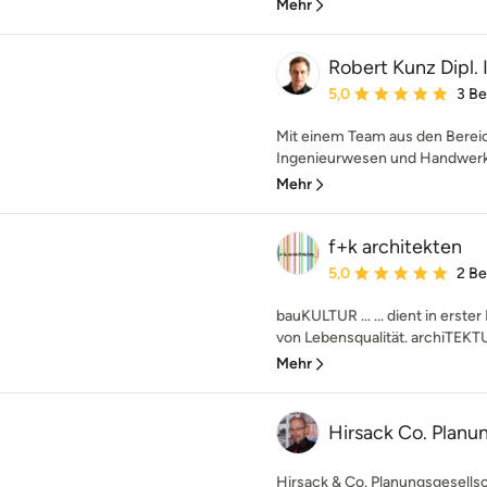
Mehr
Robert Kunz Dipl. 
Durchschnittliche Bewe
5,0
3 B
Mit einem Team aus den Bereic
Ingenieurwesen und Handwerk s
Mehr
f+k architekten
Durchschnittliche Bewe
5,0
2 B
bauKULTUR ... ... dient in erste
von Lebensqualität. archiTEKTUR .
Mehr
Hirsack Co. Plan
Hirsack & Co. Planungsgesellsc