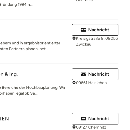
Gründung 1994 n...
Nachricht
Kreisigstraße 8, 08056
ebern und in ergebnisorientierter
Zwickau
n Partnern planen, bet...
n & Ing.
Nachricht
09661 Hainichen
le Bereiche der Hochbauplanung. Wir
rhaben, egal ob Sa...
KTEN
Nachricht
09127 Chemnitz