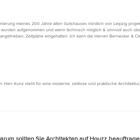
anierung meines 200 Jahre alten Gutshauses nördlich von Leipzig projek
n wurden aufgenommen und wenn technisch möglich & sinnvoll auch übe
ngetrieben, Zeitpläne eingehalten. Ich kann die Herren Bernecker & Ci
Herr Kunz steht für eine moderne, zeitlose und praktische Architektur,
arum sollten Sie Architekten auf Houzz beauftrage