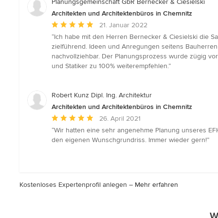
Planungsgemeinschaft GbR Bernecker & Ciesielski
Sternen
Architekten und Architektenbüros in Chemnitz
Durchschnittliche
21. Januar 2022
Bewertung:
“Ich habe mit den Herren Bernecker & Ciesielski die S
5
zielführend. Ideen und Anregungen seitens Bauherre
von
nachvollziehbar. Der Planungsprozess wurde zügig vora
5
und Statiker zu 100% weiterempfehlen.”
Sternen
Robert Kunz Dipl. Ing. Architektur
Architekten und Architektenbüros in Chemnitz
Durchschnittliche
26. April 2021
Bewertung:
“Wir hatten eine sehr angenehme Planung unseres EFH. 
5
den eigenen Wunschgrundriss. Immer wieder gern!”
von
5
Sternen
Kostenloses Expertenprofil anlegen –
Mehr erfahren
W