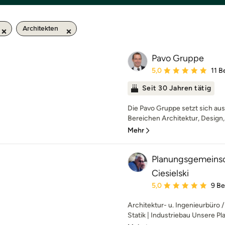
Architekten
Pavo Gruppe
Durchschnittliche Bewe
5,0
11 
Seit 30 Jahren tätig
Die Pavo Gruppe setzt sich a
Bereichen Architektur, Design,
Mehr
Planungsgemeinsc
Ciesielski
Durchschnittliche Bewe
5,0
9 B
Architektur- u. Ingenieurbüro 
Statik | Industriebau Unsere P