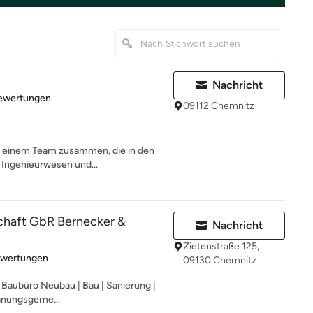
Nachricht
rtung: 5 von 5 Sternen
Bewertungen
09112 Chemnitz
us einem Team zusammen, die in den
 Ingenieurwesen und...
haft GbR Bernecker &
Nachricht
Zietenstraße 125,
rtung: 5 von 5 Sternen
ewertungen
09130 Chemnitz
/ Baubüro Neubau | Bau | Sanierung |
lanungsgeme...