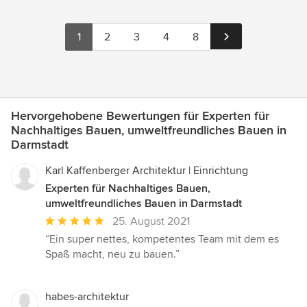
1
2
3
4
8
Hervorgehobene Bewertungen für Experten für
Nachhaltiges Bauen, umweltfreundliches Bauen in
Darmstadt
Karl Kaffenberger Architektur | Einrichtung
Experten für Nachhaltiges Bauen,
umweltfreundliches Bauen in Darmstadt
Durchschnittliche
25. August 2021
Bewertung:
“Ein super nettes, kompetentes Team mit dem es
5
Spaß macht, neu zu bauen.”
von
5
Sternen
habes-architektur