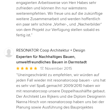
engagierten Arbeitsweise von Herr Habes sehr
zufrieden und können Ihn nur wärmstens
weiterempfehlen. Wir freue uns auf die zukünftige
weitere Zusammenarbeit und werden hoffentlich
ein paar sehr schöne „Vorher-„ und „Nacherbilder“
von dem Projekt zur Verfügung stellen sobald es
fertig ist.”
RESONATOR Coop Architektur + Design
Experten für Nachhaltiges Bauen,
umweltfreundliches Bauen in Darmstadt
Durchschnittliche
17. November 2015
Bewertung:
“Uneingeschränkt zu empfehlen, wir würden auf
5
jeden Fall wieder mit resonatorcoop bauen - uns hat
von
es sehr viel Spaß gemacht! 2009/2010 haben wir
5
mit resonatorcoop unsere Doppelhaushälfte gebaut.
Sternen
Der Architekt Lex Rijkers und die Diplom Designerin
Nanna Hirsch von resonatorcoop haben uns bei der
Planung sowie Ausführung des Bauprojektes