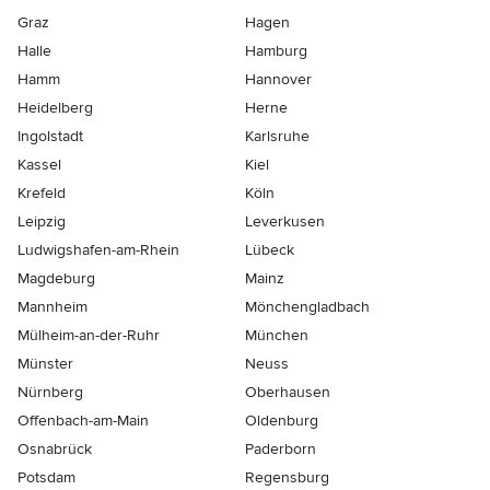
Graz
Hagen
Halle
Hamburg
Hamm
Hannover
Heidelberg
Herne
Ingolstadt
Karlsruhe
Kassel
Kiel
Krefeld
Köln
Leipzig
Leverkusen
Ludwigshafen-am-Rhein
Lübeck
Magdeburg
Mainz
Mannheim
Mönchen­gladbach
Mülheim-an-der-Ruhr
München
Münster
Neuss
Nürnberg
Oberhausen
Offenbach-am-Main
Oldenburg
Osnabrück
Paderborn
Potsdam
Regensburg