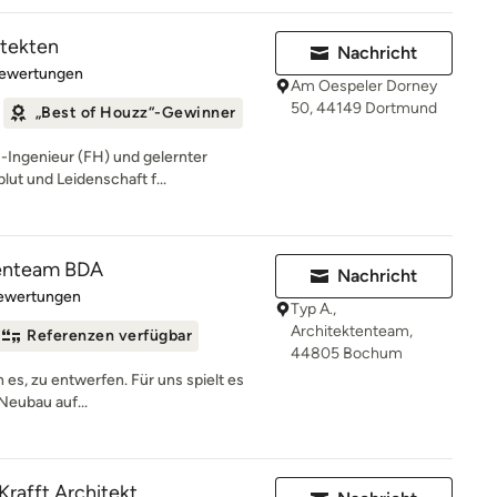
itekten
Nachricht
rtung: 5 von 5 Sternen
Bewertungen
Am Oespeler Dorney
50, 44149 Dortmund
„Best of Houzz“-Gewinner
-Ingenieur (FH) und gelernter
blut und Leidenschaft f...
tenteam BDA
Nachricht
rtung: 5 von 5 Sternen
Bewertungen
Typ A.,
Architektenteam,
Referenzen verfügbar
44805 Bochum
n es, zu entwerfen. Für uns spielt es
Neubau auf...
 Krafft Architekt