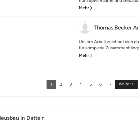
Konzepte, Räume und Gebäude 
Mehr
Thomas Becker A
Unsere Arbeit zeichnet sich d
für komplexe Zusammenhänge a
Mehr
Weiter
1
2
3
4
5
6
7
ausbau in Datteln