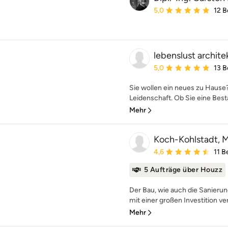
Durchschnittliche Bewe
5,0
12 
lebenslust archite
Durchschnittliche Bewe
5,0
13 
Sie wollen ein neues zu Hause?
Leidenschaft. Ob Sie eine Best
Mehr
Koch-Kohlstadt, Mi
Durchschnittliche Bewe
4,6
11 
5 Aufträge über Houzz
Der Bau, wie auch die Sanierun
mit einer großen Investition ve
Mehr