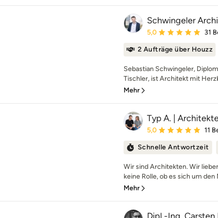
Schwingeler Arch
Durchschnittliche Bewe
5,0
31 
2 Aufträge über Houzz
Sebastian Schwingeler, Diplom
Tischler, ist Architekt mit Herz
Mehr
Typ A. | Architek
Durchschnittliche Bewe
5,0
11 
Schnelle Antwortzeit
Wir sind Architekten. Wir liebe
keine Rolle, ob es sich um den 
Mehr
Dipl.-Ing. Carsten