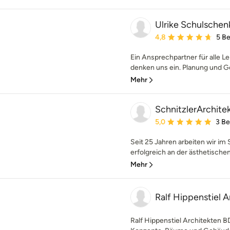
Ulrike Schulschenk
Durchschnittliche Bewe
4,8
5 B
Ein Ansprechpartner für alle 
denken uns ein. Planung und Ge
Mehr
SchnitzlerArchitek
Durchschnittliche Bewe
5,0
3 B
Seit 25 Jahren arbeiten wir im
erfolgreich an der ästhetische
Mehr
Ralf Hippenstiel 
Ralf Hippenstiel Architekten BD