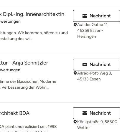
 Dipl.-Ing. Innenarchitektin
Nachricht
rtung: 4.8 von 5 Sternen
ewertungen
Auf der Gathe 11,
45259 Essen-
Leistungen. Wir kommen, hören zu und
Heisingen
staltung des wi...
tur - Anja Schnitzler
Nachricht
rtung: 5 von 5 Sternen
ewertungen
Alfred-Pott-Weg 3,
45133 Essen
 Sinne der klassischen Moderne
n Verbesserung der Wohn...
Architekt BDA
Nachricht
Königstraße 9, 58300
A plant und realisiert seit 1998
Wetter