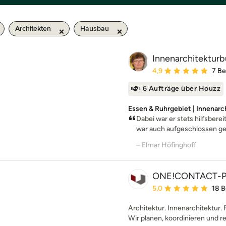
Architekten
Hausbau
Innenarchitekturb
Durchschnittliche Bewe
4,9
7 B
6 Aufträge über Houzz
Essen & Ruhrgebiet | Innenar
Dabei war er stets hilfsbere
war auch aufgeschlossen ge
– Elmar Höfinghoff
ONE!CONTACT-P
Durchschnittliche Bewe
5,0
18 
Architektur. Innenarchitektur. 
Wir planen, koordinieren und re