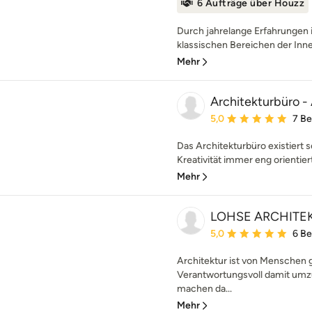
6 Aufträge über Houzz
Durch jahrelange Erfahrungen i
klassischen Bereichen der Innen
Mehr
Architekturbüro -
Durchschnittliche Bewe
5,0
7 B
Das Architekturbüro existiert se
Kreativität immer eng orientiert
Mehr
LOHSE ARCHITE
Durchschnittliche Bewe
5,0
6 B
Architektur ist von Menschen
Verantwortungsvoll damit umz
machen da...
Mehr