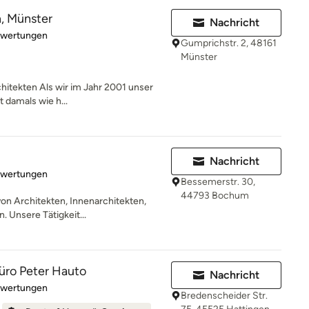
n, Münster
Nachricht
rtung: 5 von 5 Sternen
ewertungen
Gumprichstr. 2, 48161
Münster
chitekten Als wir im Jahr 2001 unser
 damals wie h...
Nachricht
rtung: 5 von 5 Sternen
ewertungen
Bessemerstr. 30,
44793 Bochum
on Architekten, Innenarchitekten,
 Unsere Tätigkeit...
üro Peter Hauto
Nachricht
rtung: 4.9 von 5 Sternen
ewertungen
Bredenscheider Str.