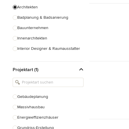
Architekten
Badplanung & Badsanierung
Bauunternehmen
Innenarchitekten
Interior Designer & Raumausstatter
Küchenplanung
Projektart (1)
Landschaftsarchitekten
Armaturen & Sanitärbedarf
Beleuchtung
Gebäudeplanung
Einbauschränke
Massivhausbau
Alle anzeigen
Energieeffizienzhäuser
Grundriss-Erstellung