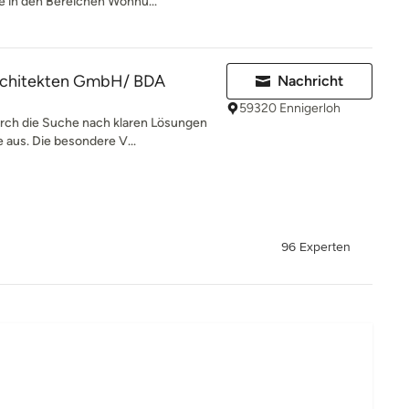
in den Bereichen Wohnu...
rchitekten GmbH/ BDA
Nachricht
59320 Ennigerloh
urch die Suche nach klaren Lösungen
us. Die besondere V...
96 Experten