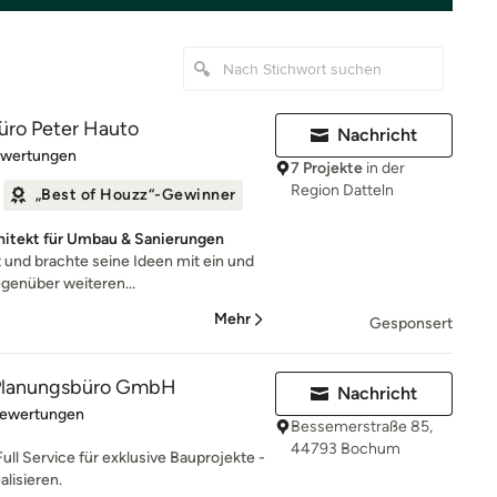
üro Peter Hauto
Nachricht
rtung: 4.9 von 5 Sternen
ewertungen
7 Projekte
in der
Region Datteln
„Best of Houzz“-Gewinner
chitekt für Umbau & Sanierungen
it und brachte seine Ideen mit ein und
genüber weiteren...
Mehr
Gesponsert
lanungsbüro GmbH
Nachricht
rtung: 5 von 5 Sternen
Bewertungen
Bessemerstraße 85,
44793 Bochum
Full Service für exklusive Bauprojekte -
alisieren.