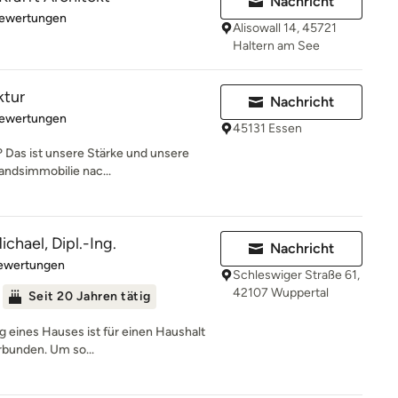
Nachricht
rtung: 5 von 5 Sternen
Bewertungen
Alisowall 14, 45721
Haltern am See
ktur
Nachricht
rtung: 5 von 5 Sternen
Bewertungen
45131 Essen
 Das ist unsere Stärke und unsere
andsimmobilie nac...
chael, Dipl.-Ing.
Nachricht
rtung: 4.6 von 5 Sternen
Bewertungen
Schleswiger Straße 61,
42107 Wuppertal
Seit 20 Jahren tätig
g eines Hauses ist für einen Haushalt
rbunden. Um so...