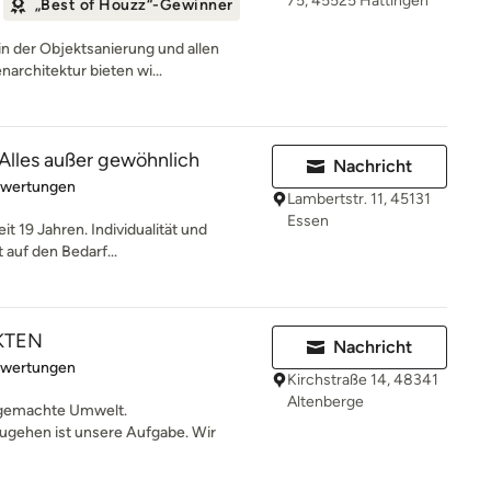
75, 45525 Hattingen
„Best of Houzz“-Gewinner
n der Objektsanierung und allen
architektur bieten wi...
 Alles außer gewöhnlich
Nachricht
rtung: 5 von 5 Sternen
ewertungen
Lambertstr. 11, 45131
Essen
it 19 Jahren. Individualität und
 auf den Bedarf...
KTEN
Nachricht
rtung: 5 von 5 Sternen
ewertungen
Kirchstraße 14, 48341
Altenberge
 gemachte Umwelt.
ugehen ist unsere Aufgabe. Wir