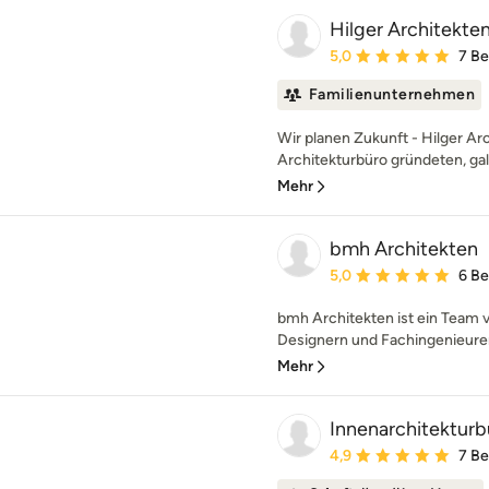
Hilger Architekte
Durchschnittliche Bewe
5,0
7 B
Familienunternehmen
Wir planen Zukunft - Hilger Ar
Architekturbüro gründeten, galt
Mehr
bmh Architekten
Durchschnittliche Bewe
5,0
6 B
bmh Architekten ist ein Team v
Designern und Fachingenieuren.
Mehr
Innenarchitekturb
Durchschnittliche Bewe
4,9
7 B