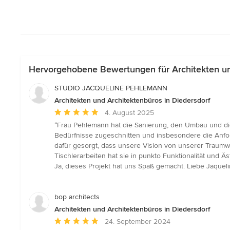
Hervorgehobene Bewertungen für Architekten und
STUDIO JACQUELINE PEHLEMANN
Architekten und Architektenbüros in Diedersdorf
Durchschnittliche
4. August 2025
Bewertung:
“Frau Pehlemann hat die Sanierung, den Umbau und di
5
Bedürfnisse zugeschnitten und insbesondere die Anford
von
dafür gesorgt, dass unsere Vision von unserer Traumw
5
Tischlerarbeiten hat sie in punkto Funktionalität und 
Sternen
Ja, dieses Projekt hat uns Spaß gemacht. Liebe Jaqueli
bop architects
Architekten und Architektenbüros in Diedersdorf
Durchschnittliche
24. September 2024