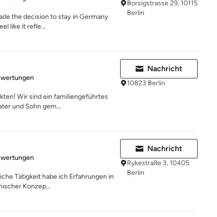
Borsigstrasse 29, 10115
Berlin
ade the decision to stay in Germany
 like it refle...
Nachricht
rtung: 5 von 5 Sternen
ewertungen
10823 Berlin
ten! Wir sind ein familiengeführtes
Vater und Sohn gem...
Nachricht
rtung: 5 von 5 Sternen
ewertungen
Rykestraße 3, 10405
Berlin
iche Tätigkeit habe ich Erfahrungen in
nischer Konzep...