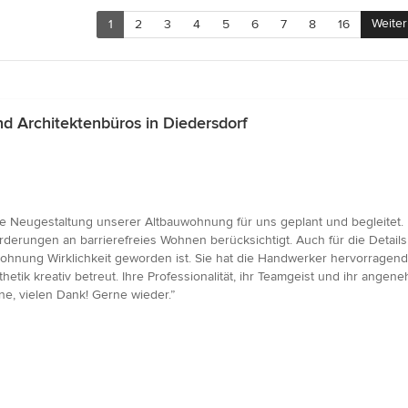
Weiter
1
2
3
4
5
6
7
8
16
 Architektenbüros in Diedersdorf
e Neugestaltung unserer Altbauwohnung für uns geplant und begleitet. 
erungen an barrierefreies Wohnen berücksichtigt. Auch für die Details
ohnung Wirklichkeit geworden ist. Sie hat die Handwerker hervorragend
Ästhetik kreativ betreut. Ihre Professionalität, ihr Teamgeist und ihr 
ne, vielen Dank! Gerne wieder.”