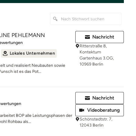
LINE PEHLEMANN
Nachricht
rtung: 5 von 5 Sternen
Bewertungen
Ritterstraße 8,
Kontektum
Lokales Unternehmen
Gartenhaus 3.OG,
10969 Berlin
lt und realisiert Neubauten sowie
nsch ist es das Pot...
Nachricht
rtung: 5 von 5 Sternen
ewertungen
Videoberatung
earbeitet BOP alle Leistungsphasen der
Schönstedtstr. 7,
ohl Rohbau als...
12043 Berlin