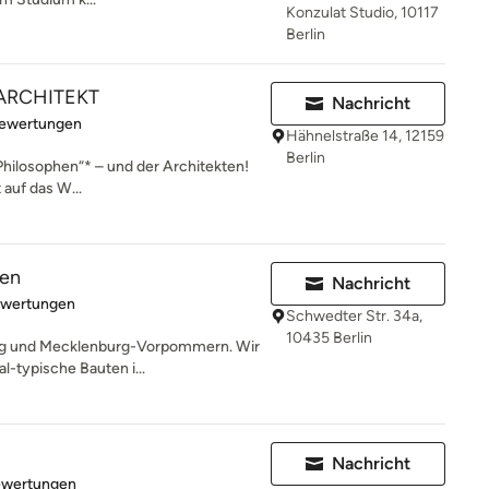
Konzulat Studio, 10117
Berlin
 ARCHITEKT
Nachricht
rtung: 5 von 5 Sternen
Bewertungen
Hähnelstraße 14, 12159
Berlin
r Philosophen“* – und der Architekten!
auf das W...
ten
Nachricht
rtung: 5 von 5 Sternen
ewertungen
Schwedter Str. 34a,
10435 Berlin
burg und Mecklenburg-Vorpommern. Wir
l-typische Bauten i...
Nachricht
rtung: 5 von 5 Sternen
ewertungen