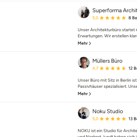
Superforma Archi
Durchschnittliche Bewe
5,0
8 B
Unser Architekturbüro starte
Erwartungen. Wir erstellen kla
Mehr
Müllers Büro
Durchschnittliche Bewe
4,7
12 
Unser Büro mit Sitz in Berlin is
Passivhäuser spezialisiert. Uns
Mehr
Noku Studio
Durchschnittliche Bewe
5,0
13 
NOKU ist ein Studio für Archite
und Norbert Jundt haben sich i