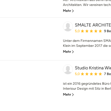
Architekten. Wir vereinen tech
Mehr
SMALTE ARCHIT
Durchschnittliche Bewe
5,0
9 B
Unter dem Firmennamen SMALT
Klein im September 2017 die sel
Mehr
Studio Kristina Wi
Durchschnittliche Bewe
5,0
7 B
ist ein 2016 gegründetes Büro 
Interiour Design mit Sitz in Berl
Mehr