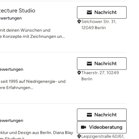
tecture Studio
Nachricht
rtung: 5 von 5 Sternen
ewertungen
Selchower Str. 31,
12049 Berlin
t mit deinen Wünschen und
re Konzepte mit Zeichnungen un...
Nachricht
rtung: 4.7 von 5 Sternen
Bewertungen
Thaerstr. 27, 10249
Berlin
t seit 1995 auf Niedrigenergie- und
ere Erfahrungen...
Nachricht
rtung: 5 von 5 Sternen
Bewertungen
Videoberatung
ktur und Design aus Berlin. Diana Blay
Leipzigerstraße 60/61,
m Studium k...