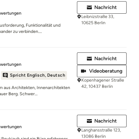
Nachricht
rtung: 5 von 5 Sternen
ewertungen
Leibnizstraße 33,
10625 Berlin
ausforderung, Funktionalität und
ander zu verbinden....
Nachricht
rtung: 5 von 5 Sternen
ewertungen
Videoberatung
Spricht Englisch, Deutsch
Kopenhagener Straße
42, 10437 Berlin
 aus Architekten, Innenarchitekten
auer Berg. Schwer...
Nachricht
rtung: 4.9 von 5 Sternen
ewertungen
Langhansstraße 123,
13086 Berlin
 Reykjavik sind ein Büro erfahrener