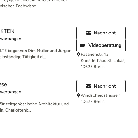
nisches Fachwisse...
EKTEN
Nachricht
rtung: 5 von 5 Sternen
ewertungen
Videoberatung
E begannen Dirk Müller und Jürgen
Fasanenstr. 13,
bständige Tätigkeit al...
Künstlerhaus St. Lukas,
10623 Berlin
ese
Nachricht
rtung: 5 von 5 Sternen
ewertungen
Windscheidstrasse 1,
10627 Berlin
für zeitgenössische Architektur und
in. Charlottenb...