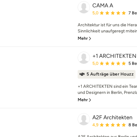
CAMA A
Durchschnittliche Bewe
5,0
7 B
Architektur ist für uns die Her
Sinnlichkeit unaufgeregt mitein
Mehr
+1 ARCHITEKTEN
Durchschnittliche Bewe
5,0
5 B
5 Aufträge über Houzz
+1 ARCHITEKTEN sind ein Team
und Designern in Berlin, Prenzl
Mehr
A2F Architekten
Durchschnittliche Bewe
4,9
8 B
A2F Architekten aus Berlin und