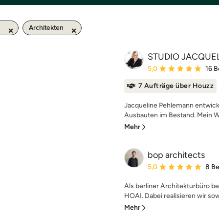
m
Architekten
STUDIO JACQUE
Durchschnittliche Bewe
5,0
16 
7 Aufträge über Houzz
Jacqueline Pehlemann entwicke
Ausbauten im Bestand. Mein Wu
Mehr
bop architects
Durchschnittliche Bewe
5,0
8 B
Als berliner Architekturbüro b
HOAI. Dabei realisieren wir sow
Mehr