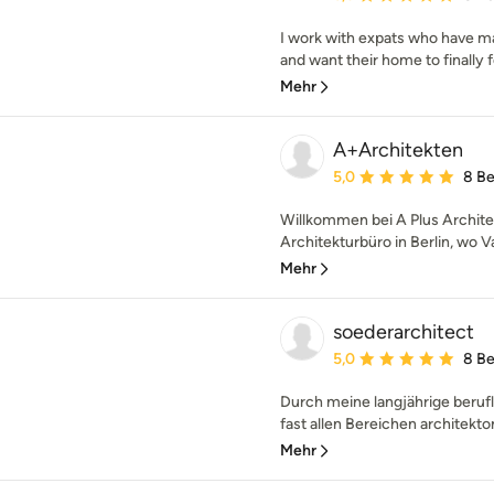
I work with expats who have m
and want their home to finally feel
Mehr
A+Architekten
Durchschnittliche Bewe
5,0
8 B
Willkommen bei A Plus Architek
Architekturbüro in Berlin, wo 
Mehr
soederarchitect
Durchschnittliche Bewe
5,0
8 B
Durch meine langjährige berufl
fast allen Bereichen architekto
Mehr