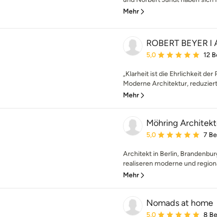
Mehr
ROBERT BEYER I
Durchschnittliche Bewe
5,0
12 
„Klarheit ist die Ehrlichkeit de
Moderne Architektur, reduziert 
Mehr
Möhring Architek
Durchschnittliche Bewe
5,0
7 B
Architekt in Berlin, Branden
realiseren moderne und regiona
Mehr
Nomads at home
Durchschnittliche Bewe
5,0
8 B