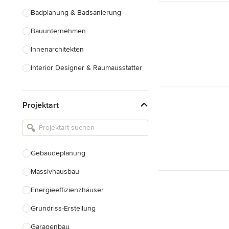
Badplanung & Badsanierung
Bauunternehmen
Innenarchitekten
Interior Designer & Raumausstatter
Küchenplanung
Projektart
Landschaftsarchitekten
Armaturen & Sanitärbedarf
Beleuchtung
Gebäudeplanung
Einbauschränke
Massivhausbau
Alle anzeigen
Energieeffizienzhäuser
Grundriss-Erstellung
Garagenbau