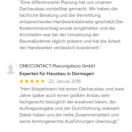
Bewertung:
“Eine differenzierte Planung hat uns unseren
5
Dachausbau vorstellbar gemacht. Wir haben die
von
fachliche Beratung und die Vermittlung
5
entsprechender Handwerksbetriebe geschätzt.Der
Sternen
Kostenvoranschlag wurde eingehalten und die
Architektin war bei der Umsetzung der
Baumaßnahme täglich präsent und hat die Arbeit
der Handwerker verlässlich koordiniert.”
ONE!CONTACT-Planungsbüro GmbH
Experten für Hausbau in Dormagen
Durchschnittliche
22. Januar 2016
Bewertung:
“Herr Stiepelmann hat einen Dachausbau und zwei
5
Jahre später auch einen großen Anbau sehr
von
fachgerecht bezüglich der kreativen Ideen, der
5
Auftragsvergabe und der Durchführung realisiert.
Sternen
Dabei haben uns die nette Zusammenarbeit und
seine termingerechte Ausführungen überzeugt.”