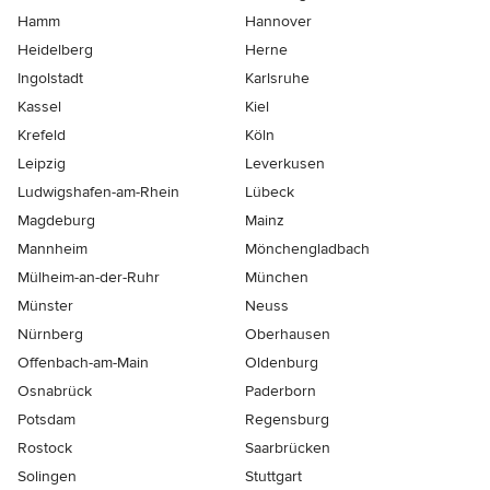
Hamm
Hannover
Heidelberg
Herne
Ingolstadt
Karlsruhe
Kassel
Kiel
Krefeld
Köln
Leipzig
Leverkusen
Ludwigshafen-am-Rhein
Lübeck
Magdeburg
Mainz
Mannheim
Mönchen­gladbach
Mülheim-an-der-Ruhr
München
Münster
Neuss
Nürnberg
Oberhausen
Offenbach-am-Main
Oldenburg
Osnabrück
Paderborn
Potsdam
Regensburg
Rostock
Saarbrücken
Solingen
Stuttgart