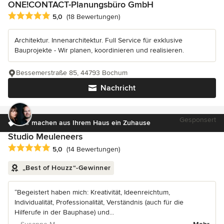
ONE!CONTACT-Planungsbüro GmbH
Durchschnittliche Bewertung: 5 von 5 Sternen
5,0
(18 Bewertungen)
Architektur. Innenarchitektur. Full Service für exklusive
Bauprojekte - Wir planen, koordinieren und realisieren.
Bessemerstraße 85, 44793 Bochum
Nachricht
Gesponsert
Wir machen aus Ihrem Haus ein Zuhause
Studio Meuleneers
Durchschnittliche Bewertung: 5 von 5 Sternen
5,0
(14 Bewertungen)
„Best of Houzz“-Gewinner
“Begeistert haben mich: Kreativität, Ideenreichtum,
Individualität, Professionalität, Verständnis (auch für die
Hilferufe in der Bauphase) und...