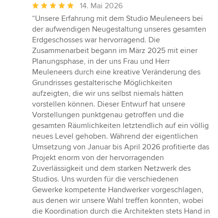
Durchschnittliche
14. Mai 2026
Bewertung:
“Unsere Erfahrung mit dem Studio Meuleneers bei
5
der aufwendigen Neugestaltung unseres gesamten
von
Erdgeschosses war hervorragend. Die
5
Zusammenarbeit begann im März 2025 mit einer
Sternen
Planungsphase, in der uns Frau und Herr
Meuleneers durch eine kreative Veränderung des
Grundrisses gestalterische Möglichkeiten
aufzeigten, die wir uns selbst niemals hätten
vorstellen können. Dieser Entwurf hat unsere
Vorstellungen punktgenau getroffen und die
gesamten Räumlichkeiten letztendlich auf ein völlig
neues Level gehoben. Während der eigentlichen
Umsetzung von Januar bis April 2026 profitierte das
Projekt enorm von der hervorragenden
Zuverlässigkeit und dem starken Netzwerk des
Studios. Uns wurden für die verschiedenen
Gewerke kompetente Handwerker vorgeschlagen,
aus denen wir unsere Wahl treffen konnten, wobei
die Koordination durch die Architekten stets Hand in