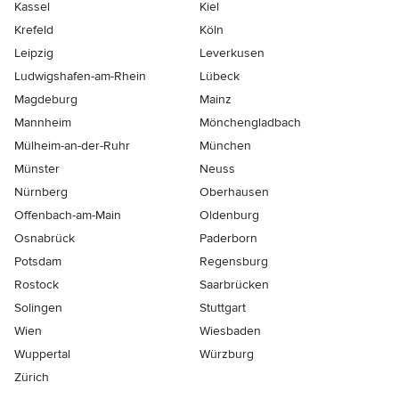
Kassel
Kiel
Krefeld
Köln
Leipzig
Leverkusen
Ludwigshafen-am-Rhein
Lübeck
Magdeburg
Mainz
Mannheim
Mönchen­gladbach
Mülheim-an-der-Ruhr
München
Münster
Neuss
Nürnberg
Oberhausen
Offenbach-am-Main
Oldenburg
Osnabrück
Paderborn
Potsdam
Regensburg
Rostock
Saarbrücken
Solingen
Stuttgart
Wien
Wiesbaden
Wuppertal
Würzburg
Zürich