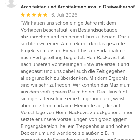
Architekten und Architektenbüros in Dreiweiherhof
Durchschnittliche
6. Juli 2026
Bewertung:
“Wir hatten uns schon einige Jahre mit dem
5
Vorhaben beschäftigt, ein Bestandsgebäude
von
abzubrechen und ein neues Haus zu bauen. Dazu
5
suchten wir einen Architekten, der das gesamte
Sternen
Projekt vom ersten Entwurf bis zur Endabnahme
nach Fertigstellung begleitet. Herr Backovic hat
nach unseren Vorstellungen Entwürfe erstellt und
angepasst und uns dabei auch die Zeit gegeben,
alles gründlich zu überdenken. Mit dem Ergebnis
sind wir sehr zufrieden. Wir konnten das Maximum
aus dem verfügbaren Raum holen. Das Haus fügt
sich gestalterisch in seine Umgebung ein, weist
aber trotzdem markante Elemente auf, die auf
Vorschläge von Herrn Backovic zurückgehen. Innen
setzte er unsere Vorstellungen von großzügigem
Eingangsbereich, hellem Treppenhaus und hohen
Decken um und wandelte sie außen z.B. in