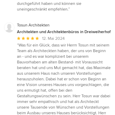
durchgeführt haben und können sie
uneingeschränkt empfehlen.”
Tosun Architekten
Architekten und Architektenbüros in Dreiweiherhof
Durchschnittliche
12. Mai 2024
Bewertung:
“Was für ein Glück, dass wir Herrn Tosun mit seinem
5
Team als Architeckten haben, der uns von Beginn
von
an - und es war kompliziert bei unserem
5
Bauvorhaben am alten Bestand- mit Voraussicht
Sternen
beraten hat und uns Mut gemacht hat, das Maximale
aus unserem Haus nach unseren Vorstellungen
herauszuholen. Dabei hat er schon von Beginn an
eine Vision unseres Hauses uns vorgeschlagen, die
uns ermutigt hat, offen bei den
Gestaltungswünschen zu sein. Herr Tosun war dabei
immer sehr empathisch und hat als Architeckt
unsere Tausende von Wünschen und Vorstellungen
beim Ausbau unseres Hauses berücksichtigt. Herr