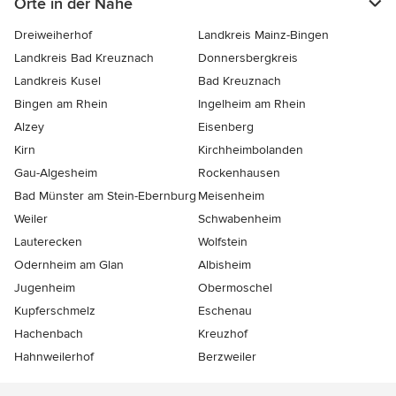
Orte in der Nähe
Dreiweiherhof
Landkreis Mainz-Bingen
Landkreis Bad Kreuznach
Donnersbergkreis
Landkreis Kusel
Bad Kreuznach
Bingen am Rhein
Ingelheim am Rhein
Alzey
Eisenberg
Kirn
Kirchheimbolanden
Gau-Algesheim
Rockenhausen
Bad Münster am Stein-Ebernburg
Meisenheim
Weiler
Schwabenheim
Lauterecken
Wolfstein
Odernheim am Glan
Albisheim
Jugenheim
Obermoschel
Kupferschmelz
Eschenau
Hachenbach
Kreuzhof
Hahnweilerhof
Berzweiler