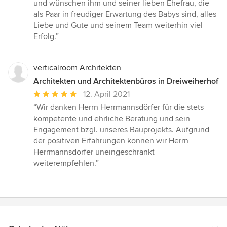
und wünschen ihm und seiner lieben Ehefrau, die
als Paar in freudiger Erwartung des Babys sind, alles
Liebe und Gute und seinem Team weiterhin viel
Erfolg.”
verticalroom Architekten
Architekten und Architektenbüros in Dreiweiherhof
Durchschnittliche
12. April 2021
Bewertung:
“Wir danken Herrn Herrmannsdörfer für die stets
5
kompetente und ehrliche Beratung und sein
von
Engagement bzgl. unseres Bauprojekts. Aufgrund
5
der positiven Erfahrungen können wir Herrn
Sternen
Herrmannsdörfer uneingeschränkt
weiterempfehlen.”