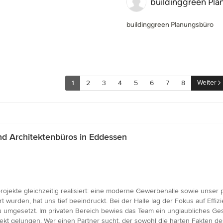
buildinggreen Pl
buildinggreen Planungsbüro
Weiter
1
2
3
4
5
6
7
8
d Architektenbüros in Eddessen
ojekte gleichzeitig realisiert: eine moderne Gewerbehalle sowie unser p
ert wurden, hat uns tief beeindruckt. Bei der Halle lag der Fokus auf Eff
mgesetzt. Im privaten Bereich bewies das Team ein unglaubliches Gesp
ekt gelungen. Wer einen Partner sucht, der sowohl die harten Fakten d