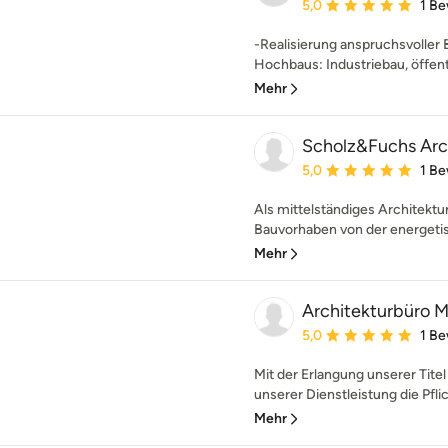
Durchschnittliche Bewe
5,0
1 B
-Realisierung anspruchsvoller 
Hochbaus: Industriebau, öffentl
Mehr
Scholz&Fuchs Arc
Durchschnittliche Bewe
5,0
1 B
Als mittelständiges Architektu
Bauvorhaben von der energetis
Mehr
Architekturbüro 
Durchschnittliche Bewe
5,0
1 B
Mit der Erlangung unserer Titel
unserer Dienstleistung die Pfli
Mehr