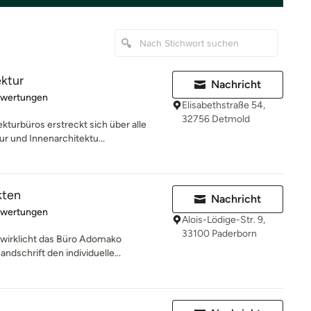
ktur
Nachricht
rtung: 5 von 5 Sternen
ewertungen
Elisabethstraße 54,
32756 Detmold
turbüros erstreckt sich über alle
r und Innenarchitektu...
kten
Nachricht
rtung: 5 von 5 Sternen
ewertungen
Alois-Lödige-Str. 9,
33100 Paderborn
rwirklicht das Büro Adomako
ndschrift den individuelle...