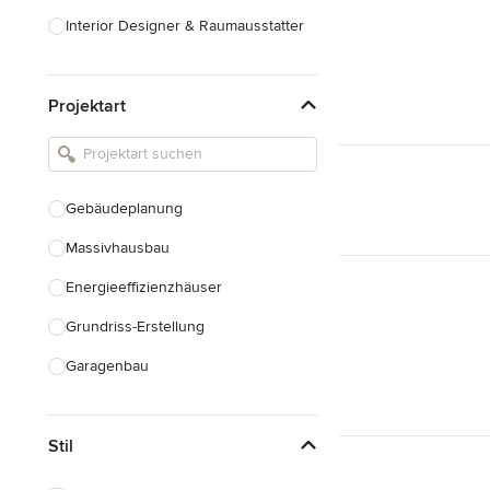
Interior Designer & Raumausstatter
Küchenplanung
Projektart
Landschaftsarchitekten
Armaturen & Sanitärbedarf
Beleuchtung
Gebäudeplanung
Einbauschränke
Massivhausbau
Alle anzeigen
Energieeffizienzhäuser
Grundriss-Erstellung
Garagenbau
Nachhaltiges Bauen
Stil
Baudenkmalpflege
Hausanbau