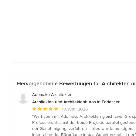
Hervorgehobene Bewertungen für Architekten un
Adomako Architekten
Architekten und Architektenbüros in Eddessen
Durchschnittliche
13. April 2026
Bewertung:
“Wir haben mit Adomako Architekten gleich zwei Großpr
5
Professionalität, mit der beide Projekte parallel gesteu
von
der Genehmigungsverfahren – alles wurde punktgenau u
5
Integration der Büroräume in das Wohnkonzept ist perf