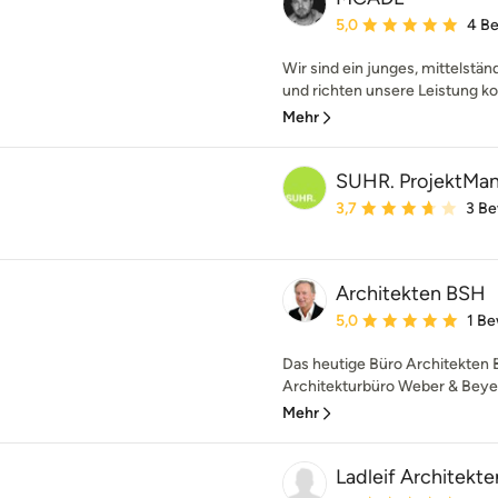
Durchschnittliche Bewe
5,0
4 B
Wir sind ein junges, mittelstä
und richten unsere Leistung kom
Mehr
SUHR. ProjektMa
Durchschnittliche Bewe
3,7
3 B
Architekten BSH
Durchschnittliche Bewe
5,0
1 B
Das heutige Büro Architekten
Architekturbüro Weber & Beyer
Mehr
Ladleif Architekte