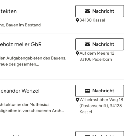
itekten
Nachricht
34130 Kassel
g, Bauen im Bestand
eholz meller GbR
Nachricht
Auf dem Meere 12,
allen Aufgabengebieten des Bauens.
33106 Paderborn
reue des gesamten...
Alexander Wenzel
Nachricht
Wilhelmshöher Weg 18
itektur an der Muthesius
(Postanschrift), 34128
tigkeiten in verschiedenen Arch...
Kassel