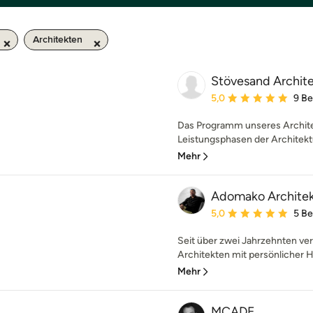
Architekten
Stövesand Archite
Durchschnittliche Bewe
5,0
9 B
Das Programm unseres Architek
Leistungsphasen der Architektu
Mehr
Adomako Archite
Durchschnittliche Bewe
5,0
5 B
Seit über zwei Jahrzehnten ve
Architekten mit persönlicher Ha
Mehr
MCADE