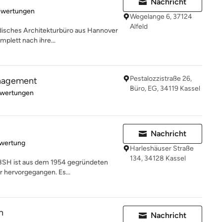
Nachricht
rtung: 5 von 5 Sternen
ewertungen
Wegelange 6, 37124
Alfeld
ndisches Architekturbüro aus Hannover
plett nach ihre...
Pestalozzistraße 26,
nagement
Büro, EG, 34119 Kassel
rtung: 3.7 von 5 Sternen
ewertungen
Nachricht
rtung: 5 von 5 Sternen
ewertung
Harleshäuser Straße
134, 34128 Kassel
 BSH ist aus dem 1954 gegründeten
 hervorgegangen. Es...
n
Nachricht