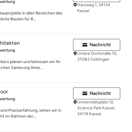
rtung: 5 von 5 Sternen
ewertung
Harzweg 1, 34134
Kassel
Bauprojekte in allen Bereichen des
iche Bauten für B...
hitekten
Nachricht
rtung: 5 von 5 Sternen
ewertung
Untere Dorfstraße 10,
37083 Göttingen
rbüro planen und betreuen wir Ihr
chen Sanierung Ihres...
Moor
Nachricht
rtung: 5 von 5 Sternen
ewertung
Universitätsplatz 12,
Science Park Kassel,
 und Praxiserfahrung, sehen wir in
34119 Kassel
cht im Rahmen der...