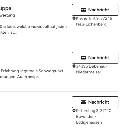
Rüppel
Nachricht
rtung: 5 von 5 Sternen
ewertung
Kleine Trift 9, 37249
Neu-Eichenberg
 Die Idee, welche individuell auf jeden
en ist....
Nachricht
34396 Liebenau-
er Erfahrung liegt mein Schwerpunkt
Niedermeiser
erungen. Auch anspr...
Nachricht
Ritterstieg 3, 37120
Bovenden-
Eddigehausen