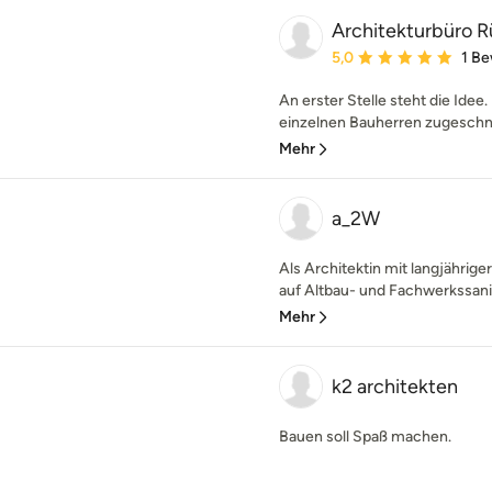
Architekturbüro 
Durchschnittliche Bewe
5,0
1 B
An erster Stelle steht die Idee.
einzelnen Bauherren zugeschnitt
Mehr
a_2W
Als Architektin mit langjährig
auf Altbau- und Fachwerkssani
Mehr
k2 architekten
Bauen soll Spaß machen.