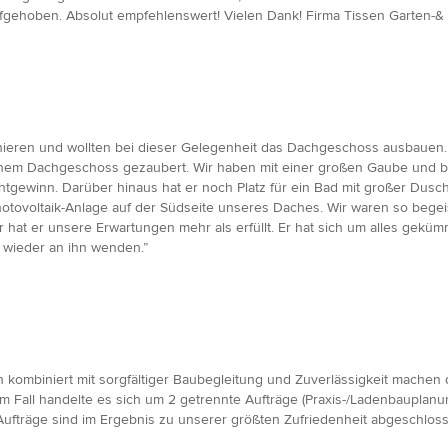
aufgehoben. Absolut empfehlenswert! Vielen Dank! Firma Tissen Garten-&
ieren und wollten bei dieser Gelegenheit das Dachgeschoss ausbauen. A
einem Dachgeschoss gezaubert. Wir haben mit einer großen Gaube und 
htgewinn. Darüber hinaus hat er noch Platz für ein Bad mit großer Dus
otovoltaik-Anlage auf der Südseite unseres Daches. Wir waren so begeis
at er unsere Erwartungen mehr als erfüllt. Er hat sich um alles gekümme
wieder an ihn wenden.”
kombiniert mit sorgfältiger Baubegleitung und Zuverlässigkeit machen
 Fall handelte es sich um 2 getrennte Aufträge (Praxis-/Ladenbauplanu
ufträge sind im Ergebnis zu unserer größten Zufriedenheit abgeschlos