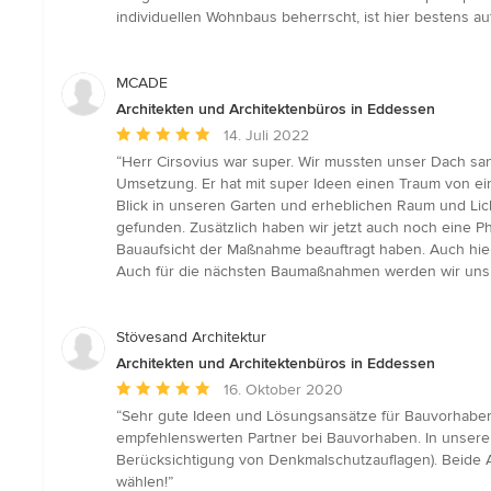
Sternen
individuellen Wohnbaus beherrscht, ist hier bestens 
MCADE
Architekten und Architektenbüros in Eddessen
Durchschnittliche
14. Juli 2022
Bewertung:
“Herr Cirsovius war super. Wir mussten unser Dach san
5
Umsetzung. Er hat mit super Ideen einen Traum von 
von
Blick in unseren Garten und erheblichen Raum und Lic
5
gefunden. Zusätzlich haben wir jetzt auch noch eine Ph
Sternen
Bauaufsicht der Maßnahme beauftragt haben. Auch hier h
Auch für die nächsten Baumaßnahmen werden wir uns 
Stövesand Architektur
Architekten und Architektenbüros in Eddessen
Durchschnittliche
16. Oktober 2020
Bewertung:
“Sehr gute Ideen und Lösungsansätze für Bauvorhaben 
5
empfehlenswerten Partner bei Bauvorhaben. In unserem
von
Berücksichtigung von Denkmalschutzauflagen). Beide A
5
wählen!”