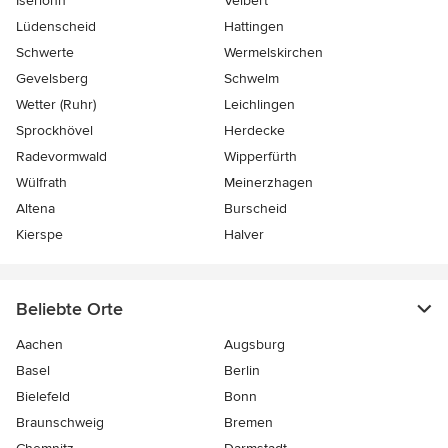
Iserlohn
Velbert
Lüdenscheid
Hattingen
Schwerte
Wermelskirchen
Gevelsberg
Schwelm
Wetter (Ruhr)
Leichlingen
Sprockhövel
Herdecke
Radevormwald
Wipperfürth
Wülfrath
Meinerzhagen
Altena
Burscheid
Kierspe
Halver
Beliebte Orte
Aachen
Augsburg
Basel
Berlin
Bielefeld
Bonn
Braunschweig
Bremen