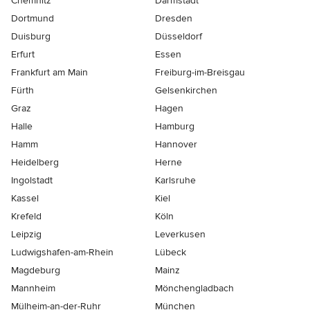
Chemnitz
Darmstadt
Dortmund
Dresden
Duisburg
Düsseldorf
Erfurt
Essen
Frankfurt am Main
Freiburg-im-Breisgau
Fürth
Gelsenkirchen
Graz
Hagen
Halle
Hamburg
Hamm
Hannover
Heidelberg
Herne
Ingolstadt
Karlsruhe
Kassel
Kiel
Krefeld
Köln
Leipzig
Leverkusen
Ludwigshafen-am-Rhein
Lübeck
Magdeburg
Mainz
Mannheim
Mönchen­gladbach
Mülheim-an-der-Ruhr
München