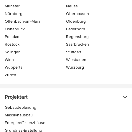
Münster
Neuss
Nürnberg
Oberhausen
Offenbach-am-Main
Oldenburg
Osnabrück
Paderborn
Potsdam
Regensburg
Rostock
Saarbrücken
Solingen
Stuttgart
Wien
Wiesbaden
Wuppertal
Würzburg
Zürich
Projektart
Gebäudeplanung
Massivhausbau
Energieeffizienzhäuser
Grundriss-Erstellung