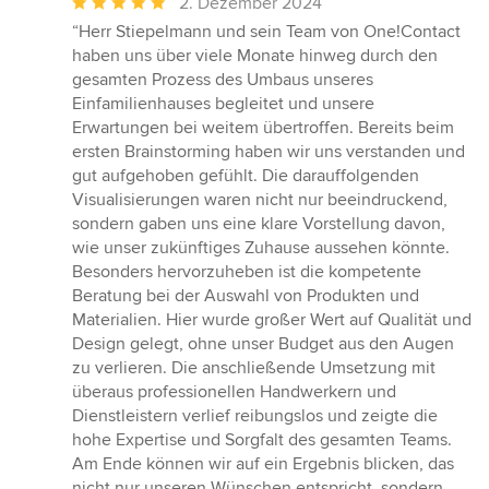
Durchschnittliche
2. Dezember 2024
Bewertung:
“Herr Stiepelmann und sein Team von One!Contact
5
haben uns über viele Monate hinweg durch den
von
gesamten Prozess des Umbaus unseres
5
Einfamilienhauses begleitet und unsere
Sternen
Erwartungen bei weitem übertroffen. Bereits beim
ersten Brainstorming haben wir uns verstanden und
gut aufgehoben gefühlt. Die darauffolgenden
Visualisierungen waren nicht nur beeindruckend,
sondern gaben uns eine klare Vorstellung davon,
wie unser zukünftiges Zuhause aussehen könnte.
Besonders hervorzuheben ist die kompetente
Beratung bei der Auswahl von Produkten und
Materialien. Hier wurde großer Wert auf Qualität und
Design gelegt, ohne unser Budget aus den Augen
zu verlieren. Die anschließende Umsetzung mit
überaus professionellen Handwerkern und
Dienstleistern verlief reibungslos und zeigte die
hohe Expertise und Sorgfalt des gesamten Teams.
Am Ende können wir auf ein Ergebnis blicken, das
nicht nur unseren Wünschen entspricht, sondern