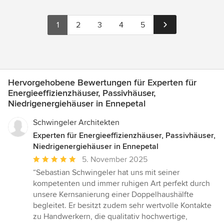
1
2
3
4
5
Hervorgehobene Bewertungen für Experten für
Energieeffizienzhäuser, Passivhäuser,
Niedrigenergiehäuser in Ennepetal
Schwingeler Architekten
Experten für Energieeffizienzhäuser, Passivhäuser,
Niedrigenergiehäuser in Ennepetal
Durchschnittliche
5. November 2025
Bewertung:
“Sebastian Schwingeler hat uns mit seiner
5
kompetenten und immer ruhigen Art perfekt durch
von
unsere Kernsanierung einer Doppelhaushälfte
5
begleitet. Er besitzt zudem sehr wertvolle Kontakte
Sternen
zu Handwerkern, die qualitativ hochwertige,