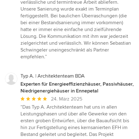
verlässliche und termintreue Arbeit abliefern.
Unsere Sanierung wurde exakt im Terminplan
fertiggestellt. Bei baulichen Überraschungen (die
bei einer Bestandsanierung immer vorkommen)
hatte er immer eine einfache und zielführende
Lösung. Die Kommunikation mit ihm war jederzeit
zielgerichtet und verlässlich. Wir können Sebastian
Schwingeler uneingeschränkt als Partner
empfehlen.”
Typ A. | Architektenteam BDA
Experten für Energieeffizienzhäuser, Passivhäuser,
Niedrigenergiehäuser in Ennepetal
Durchschnittliche
24. März 2025
Bewertung:
“Das Typ A. Architektenteam hat uns in allen
5
Leistungsphasen und über alle Gewerke von den
von
ersten groben Entwürfen, über die Bauaufsicht bis
5
hin zur Fertigstellung eines kernsanierten EFH im
Sternen
Bestand geleitet und begleitet. Das Projekt