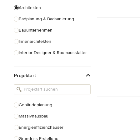
Architekten
Badplanung & Badsanierung
Bauunternehmen
Innenarchitekten
Interior Designer & Raumausstatter
Küchenplanung
Projektart
Landschaftsarchitekten
Armaturen & Sanitärbedarf
Beleuchtung
Gebäudeplanung
Einbauschränke
Massivhausbau
Alle anzeigen
Energieeffizienzhäuser
Grundriss-Erstellung