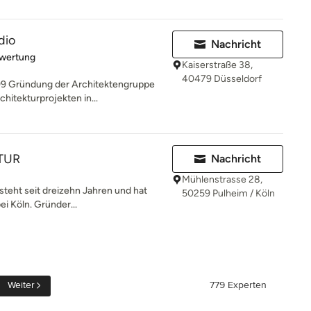
dio
Nachricht
rtung: 5 von 5 Sternen
ewertung
Kaiserstraße 38,
40479 Düsseldorf
Gründung der Architektengruppe
chitekturprojekten in...
TUR
Nachricht
Mühlenstrasse 28,
teht seit dreizehn Jahren und hat
50259 Pulheim / Köln
ei Köln. Gründer...
Weiter
779 Experten