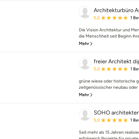
Architekturbüro A
Durchschnittliche Bewe
5,0
1 B
Die Vision Architektur und Men
die Menschheit seit Beginn ihre
Mehr
freier Architekt di
Durchschnittliche Bewe
5,0
1 B
grüne wiese oder historische
zeitgenössischer neubau oder f
Mehr
SOHO architekte
Durchschnittliche Bewe
5,0
1 B
Seit mehr als 15 Jahren reali
erfolgreich Projekte für private 