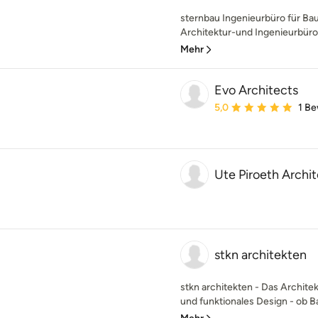
sternbau Ingenieurbüro für Ba
Architektur-und Ingenieurbüro 
Mehr
Evo Architects
Durchschnittliche Bewe
5,0
1 B
Ute Piroeth Archit
stkn architekten
stkn architekten - Das Architek
und funktionales Design - ob B