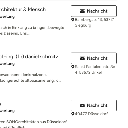
rchitektur & Mensch
Nachricht
rtung: 5 von 5 Sternen
ewertung
Bambergstr. 13, 53721
Siegburg
sch in Einklang zu bringen, bewegte
s Daseins. Uns...
pl.-ing. (fh) daniel schmitz
Nachricht
rtung: 5 von 5 Sternen
ewertung
Sankt Pantaleonstraße
4, 53572 Unkel
 gewachsene denkmalzone,
achgerechte altbausanierung, ic...
n
Nachricht
rtung: 5 von 5 Sternen
ewertung
40477 Düsseldorf
sieren SOHOarchitekten aus Düsseldorf
und öffentlich...