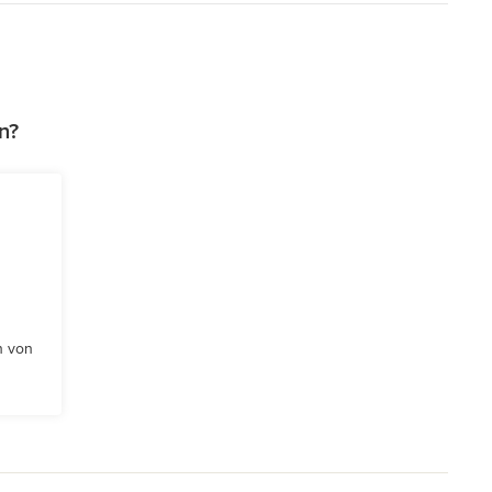
n?
n von