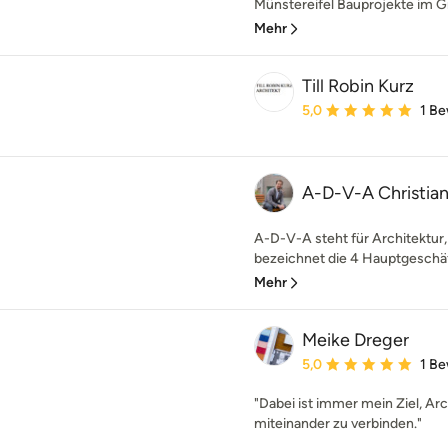
Münstereifel Bauprojekte im G
Mehr
Till Robin Kurz
Durchschnittliche Bewe
5,0
1 B
A-D-V-A Christian 
A-D-V-A steht für Architektur,
bezeichnet die 4 Hauptgeschäft
Mehr
Meike Dreger
Durchschnittliche Bewe
5,0
1 B
"Dabei ist immer mein Ziel, A
miteinander zu verbinden."