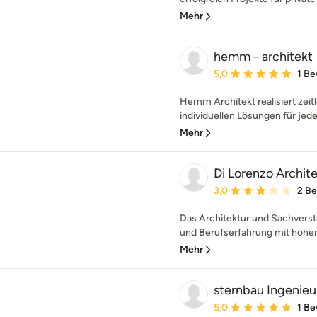
Mehr
hemm - architekt
Durchschnittliche Bewe
5,0
1 B
Hemm Architekt realisiert zeit
individuellen Lösungen für jede
Mehr
Di Lorenzo Archit
Durchschnittliche Bewe
3,0
2 B
Das Architektur und Sachverst
und Berufserfahrung mit hohem
Mehr
sternbau Ingenieu
Durchschnittliche Bewe
5,0
1 B