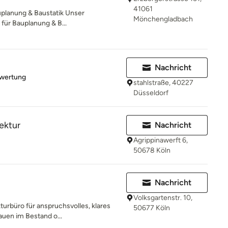
41061
uplanung & Baustatik Unser
Mönchengladbach
für Bauplanung & B...
Nachricht
rtung: 5 von 5 Sternen
ewertung
stahlstraße, 40227
Düsseldorf
ektur
Nachricht
Agrippinawerft 6,
50678 Köln
Nachricht
Volksgartenstr. 10,
turbüro für anspruchsvolles, klares
50677 Köln
auen im Bestand o...