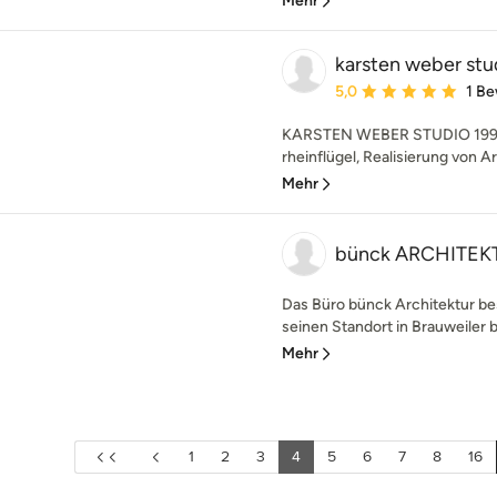
Mehr
karsten weber stu
Durchschnittliche Bewe
5,0
1 B
KARSTEN WEBER STUDIO 1999 
rheinflügel, Realisierung von Ar
Mehr
bünck ARCHITEK
Das Büro bünck Architektur bes
seinen Standort in Brauweiler b
Mehr
1
2
3
4
5
6
7
8
16