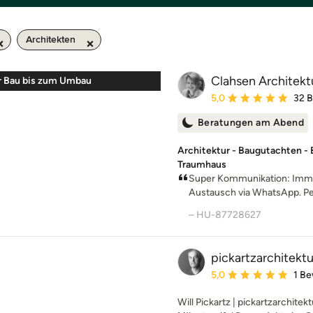
Architekten
Clahsen Architekt
r Bau bis zum Umbau
Durchschnittliche Bewe
5,0
32 
Beratungen am Abend
Architektur - Baugutachten - Ba
Traumhaus
Super Kommunikation: Immer
Austausch via WhatsApp. Per
– HU-87728627
pickartzarchitektu
Durchschnittliche Bewe
5,0
1 B
Will Pickartz | pickartzarchitekt