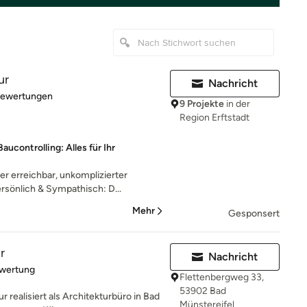
ur
Nachricht
rtung: 5 von 5 Sternen
Bewertungen
9 Projekte
in der
Region Erftstadt
ucontrolling: Alles für Ihr
 erreichbar, unkomplizierter
sönlich & Sympathisch: D...
Mehr
Gesponsert
r
Nachricht
rtung: 5 von 5 Sternen
ewertung
Flettenbergweg 33,
53902 Bad
ur realisiert als Architekturbüro in Bad
Münstereifel