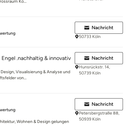
rossraum Kö...
Nachricht
rtung: 5 von 5 Sternen
ewertung
50733 Köln
Engel .nachhaltig & innovativ
Nachricht
Hunsrückstr. 14,
 Design, Visualisierung & Analyse und
50739 Köln
sfelder von...
Nachricht
rtung: 5 von 5 Sternen
ewertung
Petersbergstraße 88,
50939 Köln
rchitektur, Wohnen & Design gelungen