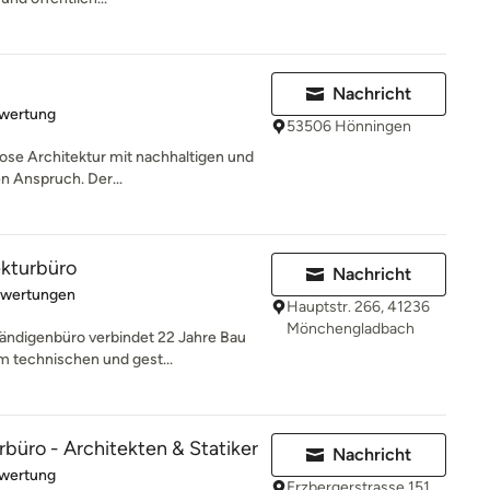
Nachricht
rtung: 5 von 5 Sternen
ewertung
53506 Hönningen
lose Architektur mit nachhaltigen und
n Anspruch. Der...
ekturbüro
Nachricht
rtung: 3 von 5 Sternen
ewertungen
Hauptstr. 266, 41236
Mönchengladbach
ändigenbüro verbindet 22 Jahre Bau
 technischen und gest...
rbüro - Architekten & Statiker
Nachricht
rtung: 5 von 5 Sternen
ewertung
Erzbergerstrasse 151,