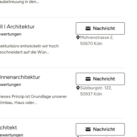
ubetreuung in den...
l I Architektur
Nachricht
rtung: 5 von 5 Sternen
ewertungen
Mohrenstrasse 2,
50670 Köln
tekturbüro entwickeln wir hoch
eschneidert auf die Wün...
Innenarchitektur
Nachricht
rtung: 5 von 5 Sternen
ewertungen
Sülzburgstr. 122,
50937 Köln
ieses Prinzip ist Grundlage unserer
Umbau, Haus oder...
rchitekt
Nachricht
rtung: 4.9 von 5 Sternen
Bewertungen