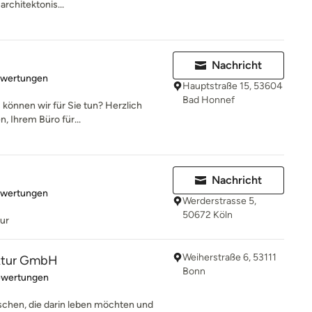
architektonis...
Nachricht
rtung: 5 von 5 Sternen
ewertungen
Hauptstraße 15, 53604
Bad Honnef
 können wir für Sie tun? Herzlich
, Ihrem Büro für...
Nachricht
rtung: 5 von 5 Sternen
ewertungen
Werderstrasse 5,
50672 Köln
tur
Weiherstraße 6, 53111
ektur GmbH
Bonn
rtung: 5 von 5 Sternen
ewertungen
schen, die darin leben möchten und