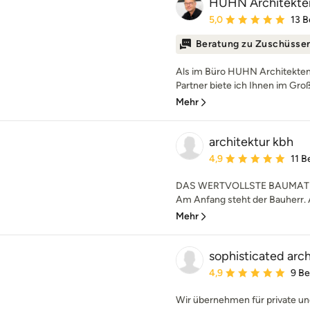
HUHN Architekte
Durchschnittliche Bewe
5,0
13 
Beratung zu Zuschüsse
Als im Büro HUHN Architekten
Partner biete ich Ihnen im Gro
Mehr
architektur kbh
Durchschnittliche Bewe
4,9
11 
DAS WERTVOLLSTE BAUMATE
Am Anfang steht der Bauherr. A
Mehr
sophisticated arc
Durchschnittliche Bewe
4,9
9 B
Wir übernehmen für private un