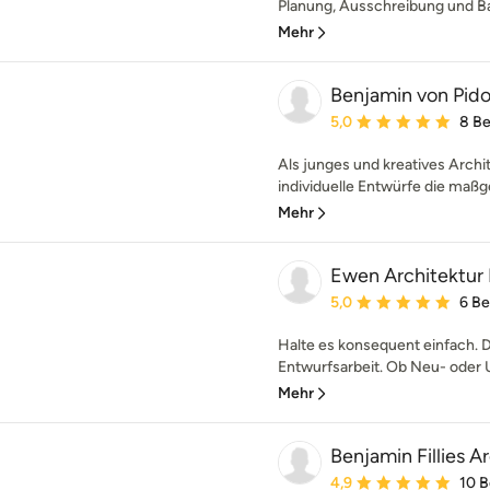
Planung, Ausschreibung und Ba
Mehr
Benjamin von Pidol
Durchschnittliche Bewe
5,0
8 B
Als junges und kreatives Archi
individuelle Entwürfe die maßg
Mehr
Ewen Architektur 
Durchschnittliche Bewe
5,0
6 B
Halte es konsequent einfach. D
Entwurfsarbeit. Ob Neu- oder 
Mehr
Benjamin Fillies A
Durchschnittliche Bewe
4,9
10 