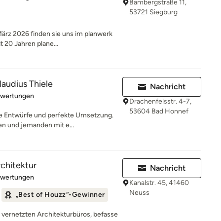
Bambergstraße 11,
53721 Siegburg
 2026 finden sie uns im planwerk
 20 Jahren plane...
laudius Thiele
Nachricht
rtung: 4.9 von 5 Sternen
ewertungen
Drachenfelsstr. 4-7,
53604 Bad Honnef
he Entwürfe und perfekte Umsetzung.
n und jemanden mit e...
rchitektur
Nachricht
rtung: 5 von 5 Sternen
ewertungen
Kanalstr. 45, 41460
Neuss
„Best of Houzz“-Gewinner
ut vernetzten Architekturbüros, befasse