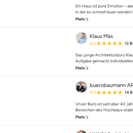
Ein Haus ist pure Emotion – a
in der es schnell teuer werden
Mehr
Klaus Mäs
Durchschnittliche Bewe
4,9
12 
Das junge Architekturbüro Klau
Aufgabe gemacht individuellen
Mehr
buerobaumann A
Durchschnittliche Bewe
4,9
14 
Unser Büro ist seit über 40 Ja
Bereichen des Hochbaus etabli
Mehr