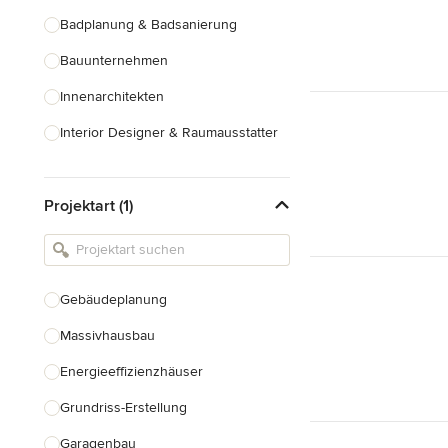
Badplanung & Badsanierung
Bauunternehmen
Innenarchitekten
Interior Designer & Raumausstatter
Küchenplanung
Projektart (1)
Landschaftsarchitekten
Armaturen & Sanitärbedarf
Beleuchtung
Gebäudeplanung
Einbauschränke
Massivhausbau
Alle anzeigen
Energieeffizienzhäuser
Grundriss-Erstellung
Garagenbau