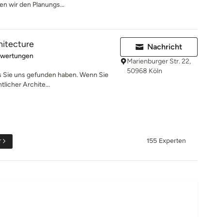
en wir den Planungs...
hitecture
Nachricht
rtung: 5 von 5 Sternen
ewertungen
Marienburger Str. 22,
50968 Köln
s Sie uns gefunden haben. Wenn Sie
licher Archite...
r
155 Experten