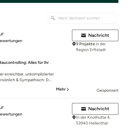
ur
Nachricht
rtung: 5 von 5 Sternen
Bewertungen
9 Projekte
in der
Region Erftstadt
ucontrolling: Alles für Ihr
 erreichbar, unkomplizierter
sönlich & Sympathisch: D...
Mehr
Gesponsert
ur
Nachricht
rtung: 5 von 5 Sternen
Bewertungen
In der Knollhütte 4,
53940 Hellenthal