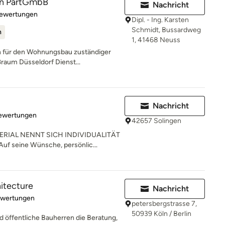
n PartGmbB
Nachricht
rtung: 5 von 5 Sternen
Bewertungen
Dipl. - Ing. Karsten
Schmidt, Bussardweg
n
1, 41468 Neuss
 für den Wohnungsbau zuständiger
ßraum Düsseldorf Dienst...
Nachricht
rtung: 4.9 von 5 Sternen
Bewertungen
42657 Solingen
RIAL NENNT SICH INDIVIDUALITÄT
uf seine Wünsche, persönlic...
hitecture
Nachricht
rtung: 4.9 von 5 Sternen
ewertungen
petersbergstrasse 7,
50939 Köln / Berlin
d öffentliche Bauherren die Beratung,