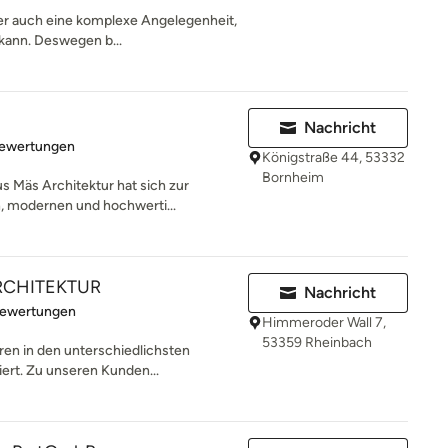
ber auch eine komplexe Angelegenheit,
 kann. Deswegen b...
Nachricht
rtung: 4.9 von 5 Sternen
Bewertungen
Königstraße 44, 53332
Bornheim
s Mäs Architektur hat sich zur
, modernen und hochwerti...
RCHITEKTUR
Nachricht
rtung: 4.9 von 5 Sternen
Bewertungen
Himmeroder Wall 7,
53359 Rheinbach
hren in den unterschiedlichsten
ert. Zu unseren Kunden...