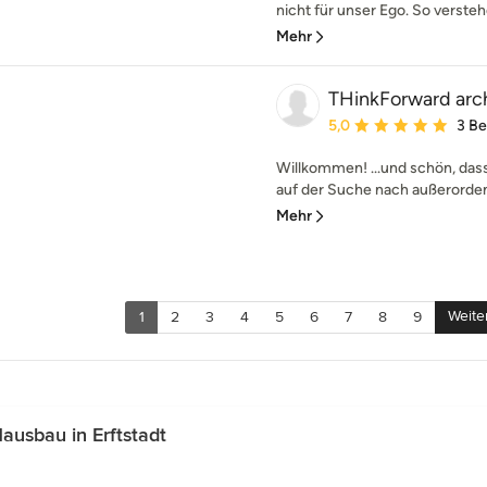
nicht für unser Ego. So versteh
Mehr
THinkForward arc
Durchschnittliche Bewe
5,0
3 B
Willkommen! ...und schön, das
auf der Suche nach außerordent
Mehr
Weite
1
2
3
4
5
6
7
8
9
usbau in Erftstadt