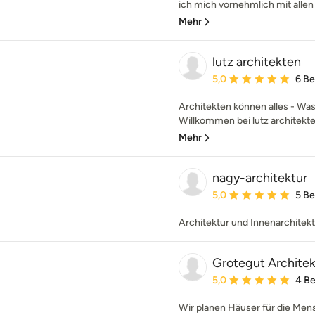
ich mich vornehmlich mit allen 
Mehr
lutz architekten
Durchschnittliche Bewe
5,0
6 B
Architekten können alles - Was
Willkommen bei lutz architekten
Mehr
nagy-architektur
Durchschnittliche Bewe
5,0
5 B
Architektur und Innenarchitek
Grotegut Archit
Durchschnittliche Bewe
5,0
4 B
Wir planen Häuser für die Men