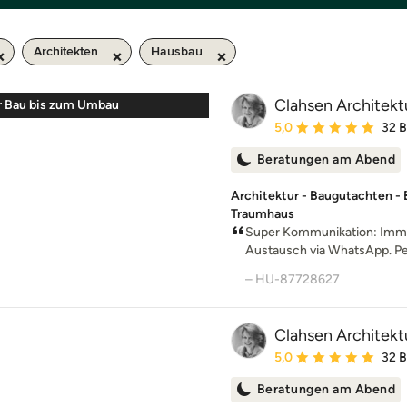
Architekten
Hausbau
Clahsen Architekt
r Bau bis zum Umbau
Durchschnittliche Bewe
5,0
32 
Beratungen am Abend
Architektur - Baugutachten - Ba
Traumhaus
Super Kommunikation: Immer
Austausch via WhatsApp. Per
– HU-87728627
Clahsen Architekt
Durchschnittliche Bewe
5,0
32 
Beratungen am Abend