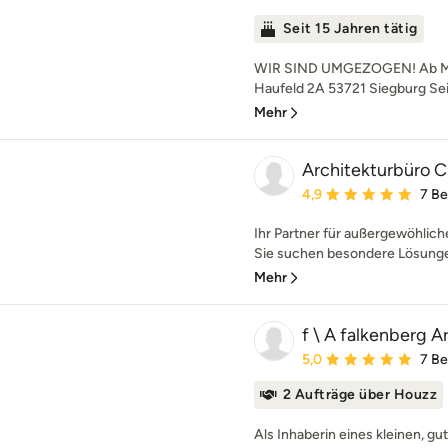
Seit 15 Jahren tätig
WIR SIND UMGEZOGEN! Ab März
Haufeld 2A 53721 Siegburg Seit
Mehr
Architekturbüro C
Durchschnittliche Bewe
4,9
7 B
Ihr Partner für außergewöhlic
Sie suchen besondere Lösunge
Mehr
f \ A falkenberg A
Durchschnittliche Bewe
5,0
7 B
2 Aufträge über Houzz
Als Inhaberin eines kleinen, g