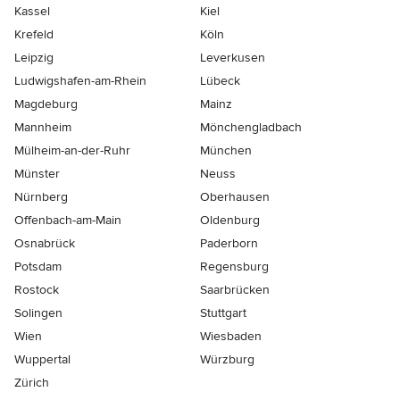
Kassel
Kiel
Krefeld
Köln
Leipzig
Leverkusen
Ludwigshafen-am-Rhein
Lübeck
Magdeburg
Mainz
Mannheim
Mönchen­gladbach
Mülheim-an-der-Ruhr
München
Münster
Neuss
Nürnberg
Oberhausen
Offenbach-am-Main
Oldenburg
Osnabrück
Paderborn
Potsdam
Regensburg
Rostock
Saarbrücken
Solingen
Stuttgart
Wien
Wiesbaden
Wuppertal
Würzburg
Zürich