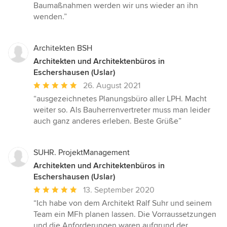
Baumaßnahmen werden wir uns wieder an ihn
wenden.”
Architekten BSH
Architekten und Architektenbüros in
Eschershausen (Uslar)
Durchschnittliche
26. August 2021
Bewertung:
“ausgezeichnetes Planungsbüro aller LPH. Macht
5
weiter so. Als Bauherrenvertreter muss man leider
von
auch ganz anderes erleben. Beste Grüße”
5
Sternen
SUHR. ProjektManagement
Architekten und Architektenbüros in
Eschershausen (Uslar)
Durchschnittliche
13. September 2020
Bewertung:
“Ich habe von dem Architekt Ralf Suhr und seinem
5
Team ein MFh planen lassen. Die Vorraussetzungen
von
und die Anforderungen waren aufgrund der