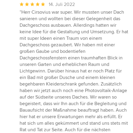
Durchschnittliche
14. Juli 2022
Bewertung:
“Herr Cirsovius war super. Wir mussten unser Dach
5
sanieren und wollten bei dieser Gelegenheit das
von
Dachgeschoss ausbauen. Allerdings hatten wir
5
keine Idee für die Gestaltung und Umsetzung. Er hat
Sternen
mit super Ideen einen Traum von einem
Dachgeschoss gezaubert. Wir haben mit einer
großen Gaube und bodentiefen
Dachgeschossfenstern einen traumhaften Blick in
unseren Garten und erheblichen Raum und
Lichtgewinn. Darüber hinaus hat er noch Platz für
ein Bad mit großer Dusche und einem kleinen
begehbaren Kleiderschrank gefunden. Zusätzlich
haben wir jetzt auch noch eine Photovoltaik-Anlage
auf der Südseite unseres Daches. Wir waren so
begeistert, dass wir Ihn auch für die Begleitung und
Bauaufsicht der Maßnahme beauftragt haben. Auch
hier hat er unsere Erwartungen mehr als erfüllt. Er
hat sich um alles gekümmert und stand uns stets mit
Rat und Tat zur Seite. Auch für die nächsten