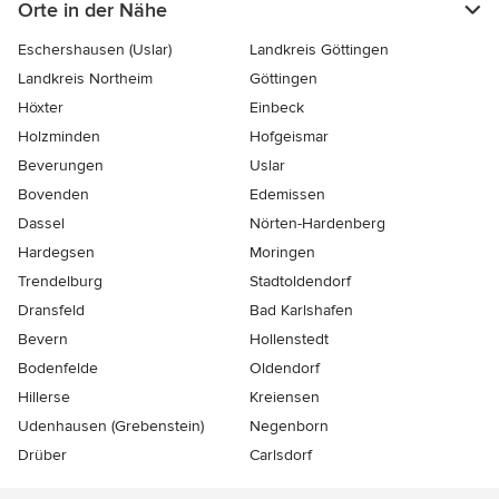
Orte in der Nähe
Eschershausen (Uslar)
Landkreis Göttingen
Landkreis Northeim
Göttingen
Höxter
Einbeck
Holzminden
Hofgeismar
Beverungen
Uslar
Bovenden
Edemissen
Dassel
Nörten-Hardenberg
Hardegsen
Moringen
Trendelburg
Stadtoldendorf
Dransfeld
Bad Karlshafen
Bevern
Hollenstedt
Bodenfelde
Oldendorf
Hillerse
Kreiensen
Udenhausen (Grebenstein)
Negenborn
Drüber
Carlsdorf