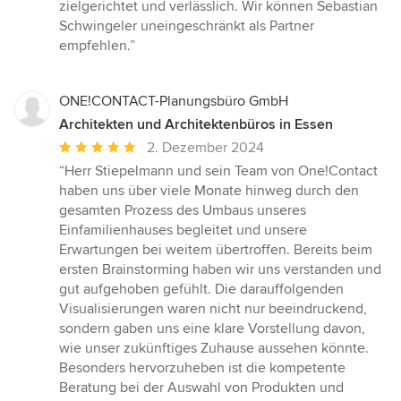
zielgerichtet und verlässlich. Wir können Sebastian
Schwingeler uneingeschränkt als Partner
empfehlen.”
ONE!CONTACT-Planungsbüro GmbH
Architekten und Architektenbüros in Essen
Durchschnittliche
2. Dezember 2024
Bewertung:
“Herr Stiepelmann und sein Team von One!Contact
5
haben uns über viele Monate hinweg durch den
von
gesamten Prozess des Umbaus unseres
5
Einfamilienhauses begleitet und unsere
Sternen
Erwartungen bei weitem übertroffen. Bereits beim
ersten Brainstorming haben wir uns verstanden und
gut aufgehoben gefühlt. Die darauffolgenden
Visualisierungen waren nicht nur beeindruckend,
sondern gaben uns eine klare Vorstellung davon,
wie unser zukünftiges Zuhause aussehen könnte.
Besonders hervorzuheben ist die kompetente
Beratung bei der Auswahl von Produkten und