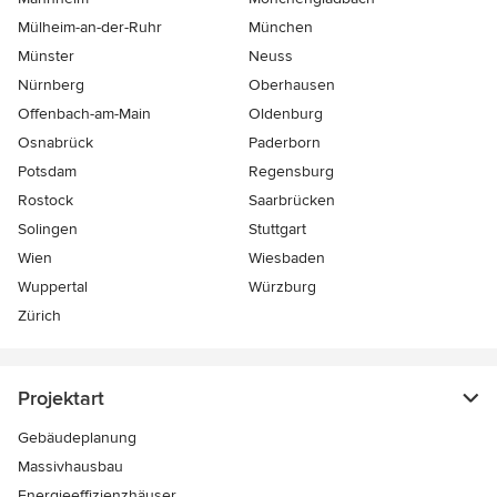
Mülheim-an-der-Ruhr
München
Münster
Neuss
Nürnberg
Oberhausen
Offenbach-am-Main
Oldenburg
Osnabrück
Paderborn
Potsdam
Regensburg
Rostock
Saarbrücken
Solingen
Stuttgart
Wien
Wiesbaden
Wuppertal
Würzburg
Zürich
Projektart
Gebäudeplanung
Massivhausbau
Energieeffizienzhäuser