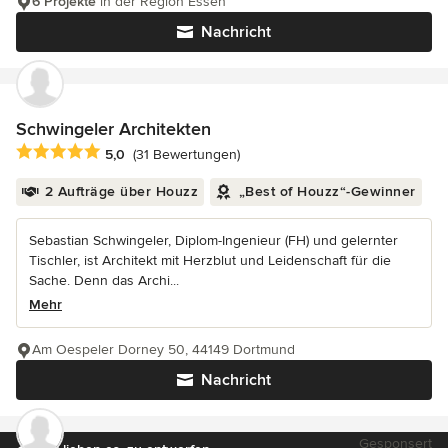
6 Projekte
in der Region Essen
Nachricht
Schwingeler Architekten
Durchschnittliche Bewertung: 5 von 5 Sternen
5,0
(31 Bewertungen)
2 Aufträge über Houzz
„Best of Houzz“-Gewinner
Sebastian Schwingeler, Diplom-Ingenieur (FH) und gelernter
Tischler, ist Architekt mit Herzblut und Leidenschaft für die
Sache. Denn das Archi...
Mehr
Am Oespeler Dorney 50, 44149 Dortmund
Nachricht
Gesponsert