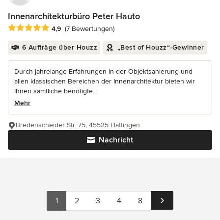
Innenarchitekturbüro Peter Hauto
Durchschnittliche Bewertung: 4.9 von 5 Sternen
4,9
(7 Bewertungen)
6 Aufträge über Houzz
„Best of Houzz“-Gewinner
Durch jahrelange Erfahrungen in der Objektsanierung und
allen klassischen Bereichen der Innenarchitektur bieten wir
Ihnen sämtliche benötigte...
Mehr
Bredenscheider Str. 75, 45525 Hattingen
Nachricht
1
2
3
4
8