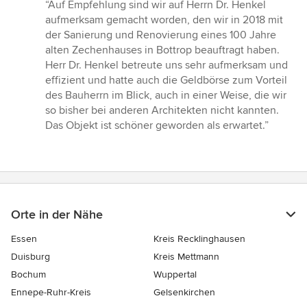
Bewertung:
“Auf Empfehlung sind wir auf Herrn Dr. Henkel
5
aufmerksam gemacht worden, den wir in 2018 mit
von
der Sanierung und Renovierung eines 100 Jahre
5
alten Zechenhauses in Bottrop beauftragt haben.
Sternen
Herr Dr. Henkel betreute uns sehr aufmerksam und
effizient und hatte auch die Geldbörse zum Vorteil
des Bauherrn im Blick, auch in einer Weise, die wir
so bisher bei anderen Architekten nicht kannten.
Das Objekt ist schöner geworden als erwartet.”
Orte in der Nähe
Essen
Kreis Recklinghausen
Duisburg
Kreis Mettmann
Bochum
Wuppertal
Ennepe-Ruhr-Kreis
Gelsenkirchen