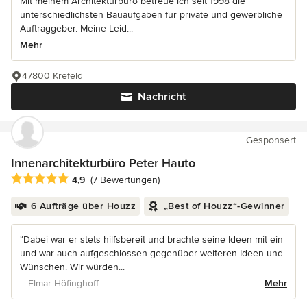
Mit meinem Architekturbüro betreue ich seit 1998 die
unterschiedlichsten Bauaufgaben für private und gewerbliche
Auftraggeber. Meine Leid...
Mehr
47800 Krefeld
Nachricht
Gesponsert
Innenarchitekturbüro Peter Hauto
Durchschnittliche Bewertung: 4.9 von 5 Sternen
4,9
(7 Bewertungen)
6 Aufträge über Houzz
„Best of Houzz“-Gewinner
“Dabei war er stets hilfsbereit und brachte seine Ideen mit ein
und war auch aufgeschlossen gegenüber weiteren Ideen und
Wünschen. Wir würden...
– Elmar Höfinghoff
Mehr