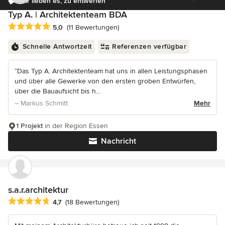
Wir lieben es, zu entwerfen
Typ A. | Architektenteam BDA
Durchschnittliche Bewertung: 5 von 5 Sternen
5,0
(11 Bewertungen)
Schnelle Antwortzeit
Referenzen verfügbar
“Das Typ A. Architektenteam hat uns in allen Leistungsphasen
und über alle Gewerke von den ersten groben Entwürfen,
über die Bauaufsicht bis h...
– Markus Schmitt
Mehr
1 Projekt
in der Region Essen
Nachricht
s.a.r.architektur
Durchschnittliche Bewertung: 4.7 von 5 Sternen
4,7
(18 Bewertungen)