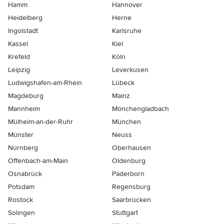
Hamm
Hannover
Heidelberg
Herne
Ingolstadt
Karlsruhe
Kassel
Kiel
Krefeld
Köln
Leipzig
Leverkusen
Ludwigshafen-am-Rhein
Lübeck
Magdeburg
Mainz
Mannheim
Mönchen­gladbach
Mülheim-an-der-Ruhr
München
Münster
Neuss
Nürnberg
Oberhausen
Offenbach-am-Main
Oldenburg
Osnabrück
Paderborn
Potsdam
Regensburg
Rostock
Saarbrücken
Solingen
Stuttgart