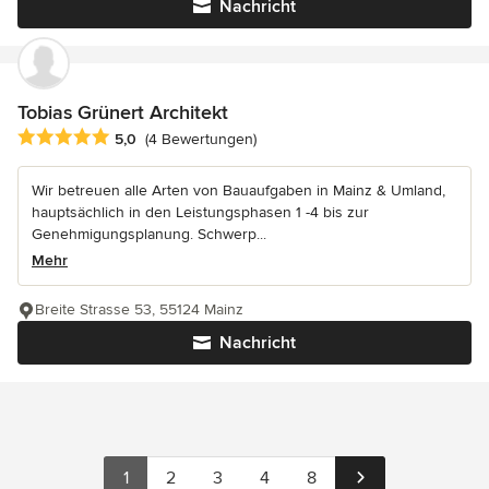
Nachricht
Tobias Grünert Architekt
Durchschnittliche Bewertung: 5 von 5 Sternen
5,0
(4 Bewertungen)
Wir betreuen alle Arten von Bauaufgaben in Mainz & Umland,
hauptsächlich in den Leistungsphasen 1 -4 bis zur
Genehmigungsplanung. Schwerp...
Mehr
Breite Strasse 53, 55124 Mainz
Nachricht
1
2
3
4
8