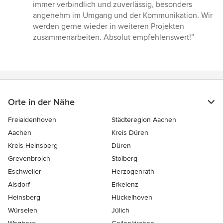
von
immer verbindlich und zuverlässig, besonders
5
angenehm im Umgang und der Kommunikation. Wir
Sternen
werden gerne wieder in weiteren Projekten
zusammenarbeiten. Absolut empfehlenswert!”
Orte in der Nähe
Freialdenhoven
Städteregion Aachen
Aachen
Kreis Düren
Kreis Heinsberg
Düren
Grevenbroich
Stolberg
Eschweiler
Herzogenrath
Alsdorf
Erkelenz
Heinsberg
Hückelhoven
Würselen
Jülich