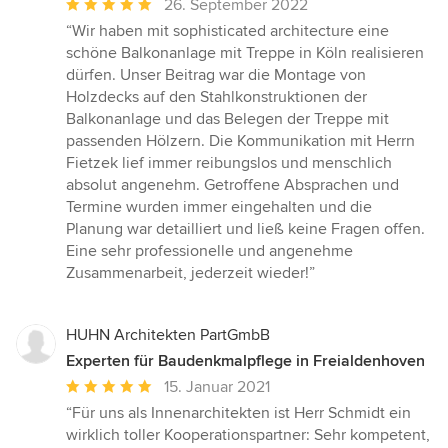
Durchschnittliche
26. September 2022
Bewertung:
“Wir haben mit sophisticated architecture eine
5
schöne Balkonanlage mit Treppe in Köln realisieren
von
dürfen. Unser Beitrag war die Montage von
5
Holzdecks auf den Stahlkonstruktionen der
Sternen
Balkonanlage und das Belegen der Treppe mit
passenden Hölzern. Die Kommunikation mit Herrn
Fietzek lief immer reibungslos und menschlich
absolut angenehm. Getroffene Absprachen und
Termine wurden immer eingehalten und die
Planung war detailliert und ließ keine Fragen offen.
Eine sehr professionelle und angenehme
Zusammenarbeit, jederzeit wieder!”
HUHN Architekten PartGmbB
Experten für Baudenkmalpflege in Freialdenhoven
Durchschnittliche
15. Januar 2021
Bewertung:
“Für uns als Innenarchitekten ist Herr Schmidt ein
5
wirklich toller Kooperationspartner: Sehr kompetent,