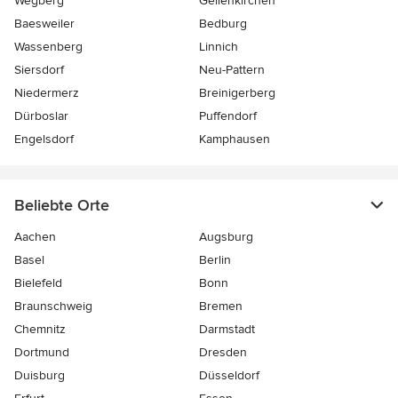
Wegberg
Geilenkirchen
Baesweiler
Bedburg
Wassenberg
Linnich
Siersdorf
Neu-Pattern
Niedermerz
Breinigerberg
Dürboslar
Puffendorf
Engelsdorf
Kamphausen
Beliebte Orte
Aachen
Augsburg
Basel
Berlin
Bielefeld
Bonn
Braunschweig
Bremen
Chemnitz
Darmstadt
Dortmund
Dresden
Duisburg
Düsseldorf