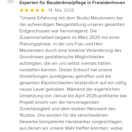
Experten für Baudenkmalpflege in Freialdenhoven
Durchschnittliche
14. Mai 2026
Bewertung:
“Unsere Erfahrung mit dem Studio Meuleneers bei
5
der aufwendigen Neugestaltung unseres gesamten
von
Erdgeschosses war hervorragend. Die
5
Zusammenarbeit begann im März 2025 mit einer
Sternen
Planungsphase, in der uns Frau und Herr
Meuleneers durch eine kreative Veränderung des
Grundrisses gestalterische Möglichkeiten
aufzeigten, die wir uns selbst niemals hätten
vorstellen können. Dieser Entwurf hat unsere
Vorstellungen punktgenau getroffen und die
gesamten Räumlichkeiten letztendlich auf ein völlig
neues Level gehoben. Während der eigentlichen
Umsetzung von Januar bis April 2026 profitierte das
Projekt enorm von der hervorragenden
Zuverlässigkeit und dem starken Netzwerk des
Studios. Uns wurden für die verschiedenen
Gewerke kompetente Handwerker vorgeschlagen,
aus denen wir unsere Wahl treffen konnten, wobei