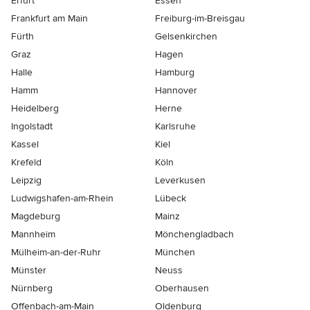
Erfurt
Essen
Frankfurt am Main
Freiburg-im-Breisgau
Fürth
Gelsenkirchen
Graz
Hagen
Halle
Hamburg
Hamm
Hannover
Heidelberg
Herne
Ingolstadt
Karlsruhe
Kassel
Kiel
Krefeld
Köln
Leipzig
Leverkusen
Ludwigshafen-am-Rhein
Lübeck
Magdeburg
Mainz
Mannheim
Mönchen­gladbach
Mülheim-an-der-Ruhr
München
Münster
Neuss
Nürnberg
Oberhausen
Offenbach-am-Main
Oldenburg