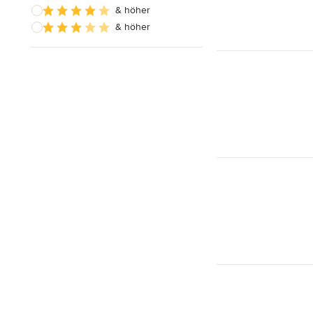
& höher
& höher