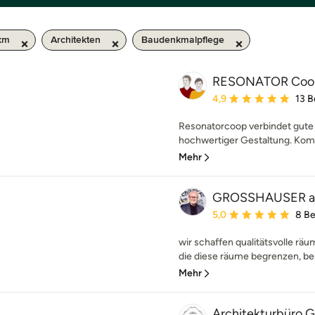
 km
Architekten
Baudenkmalpflege
RESONATOR Coop 
Durchschnittliche Bewe
4,9
13 
Resonatorcoop verbindet gute 
hochwertiger Gestaltung. Komp
Mehr
GROSSHAUSER ar
Durchschnittliche Bewe
5,0
8 B
wir schaffen qualitätsvolle räu
die diese räume begrenzen, ber
Mehr
Architekturbüro 