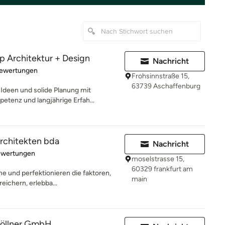
Architektur + Design
Nachricht
rtung: 4.9 von 5 Sternen
Bewertungen
Frohsinnstraße 15,
63739 Aschaffenburg
Ideen und solide Planung mit
etenz und langjährige Erfah...
chitekten bda
Nachricht
rtung: 5 von 5 Sternen
ewertungen
moselstrasse 15,
60329 frankfurt am
me und perfektionieren die faktoren,
main
eichern, erlebba...
Göllner GmbH