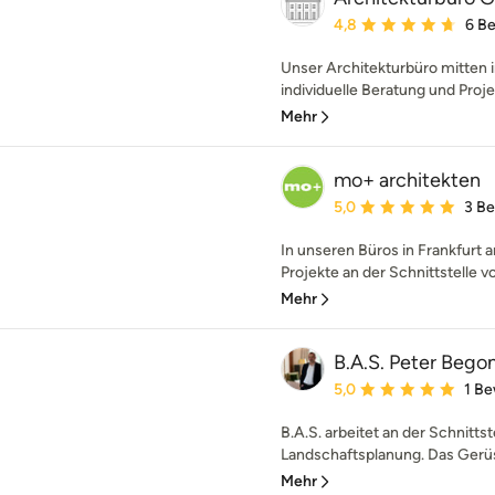
Durchschnittliche Bewe
4,8
6 B
Unser Architekturbüro mitten 
individuelle Beratung und Proje
Mehr
mo+ architekten
Durchschnittliche Bewe
5,0
3 B
In unseren Büros in Frankfurt
Projekte an der Schnittstelle v
Mehr
B.A.S. Peter Bego
Durchschnittliche Bewe
5,0
1 B
B.A.S. arbeitet an der Schnitts
Landschaftsplanung. Das Gerüst
Mehr