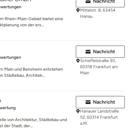
Nachricht
rtung: 4.8 von 5 Sternen
ewertungen
Mittelstr. 8, 63454
Hanau
im Rhein-Main-Gebiet bietet eine
ktplanung von der ers...
Nachricht
rtung: 5 von 5 Sternen
ewertungen
Scheffelstraße 30,
60318 Frankfurt am
 am Main und Bensheim entstehen
Main
on Städtebau, Architek...
n
Nachricht
rtung: 5 von 5 Sternen
ewertung
Hanauer Landstraße
52, 60314 Frankfurt
telle von Architektur, Städtebau und
a.M.
 der Stadt, der...