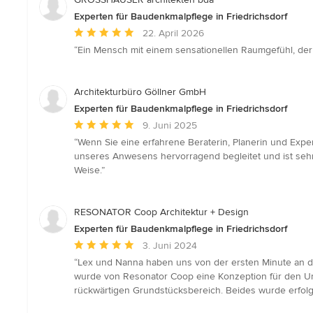
Experten für Baudenkmalpflege in Friedrichsdorf
Durchschnittliche
22. April 2026
Bewertung:
“Ein Mensch mit einem sensationellen Raumgefühl, der 
5
von
5
Architekturbüro Göllner GmbH
Sternen
Experten für Baudenkmalpflege in Friedrichsdorf
Durchschnittliche
9. Juni 2025
Bewertung:
“Wenn Sie eine erfahrene Beraterin, Planerin und Exper
5
unseres Anwesens hervorragend begleitet und ist seh
von
Weise.”
5
Sternen
RESONATOR Coop Architektur + Design
Experten für Baudenkmalpflege in Friedrichsdorf
Durchschnittliche
3. Juni 2024
Bewertung:
“Lex und Nanna haben uns von der ersten Minute an dur
5
wurde von Resonator Coop eine Konzeption für den Um
von
rückwärtigen Grundstücksbereich. Beides wurde erfol
5