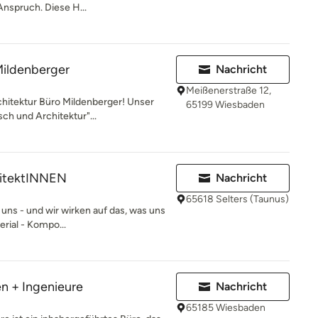
 Anspruch. Diese H...
Mildenberger
Nachricht
Meißenerstraße 12,
hitektur Büro Mildenberger! Unser
65199 Wiesbaden
ch und Architektur"...
hitektINNEN
Nachricht
65618 Selters (Taunus)
 uns - und wir wirken auf das, was uns
erial - Kompo...
en + Ingenieure
Nachricht
65185 Wiesbaden