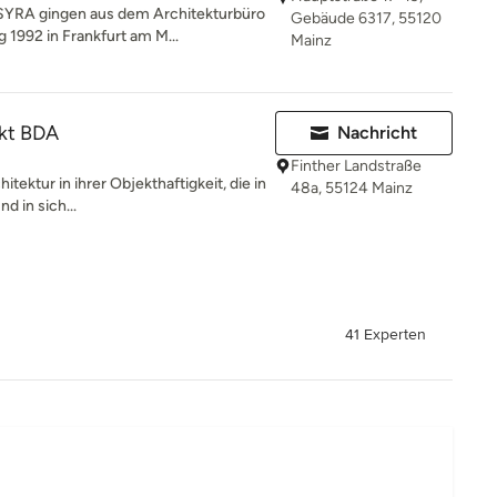
A gingen aus dem Architekturbüro
Gebäude 6317, 55120
1992 in Frankfurt am M...
Mainz
ekt BDA
Nachricht
Finther Landstraße
tektur in ihrer Objekthaftigkeit, die in
48a, 55124 Mainz
d in sich...
41 Experten