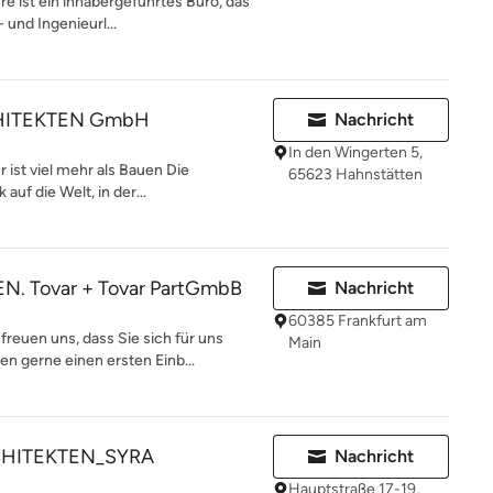
re ist ein inhabergeführtes Büro, das
und Ingenieurl...
HITEKTEN GmbH
Nachricht
In den Wingerten 5,
 ist viel mehr als Bauen Die
65623 Hahnstätten
auf die Welt, in der...
. Tovar + Tovar PartGmbB
Nachricht
60385 Frankfurt am
uen uns, dass Sie sich für uns
Main
n gerne einen ersten Einb...
HITEKTEN_SYRA
Nachricht
Hauptstraße 17-19,