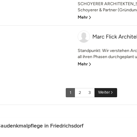
SCHOYERER ARCHITEKTEN_SYR
Schoyerer & Partner (Gründung 
Mehr
Marc Flick Archit
Standpunkt: Wir verstehen Archi
all ihren Phasen durchgeplant un
Mehr
Weiter
1
2
3
audenkmalpflege in Friedrichsdorf