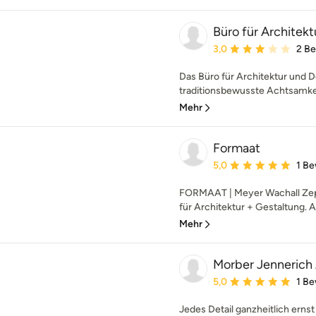
Büro für Architek
Durchschnittliche Bewe
3,0
2 B
Das Büro für Architektur und 
traditionsbewusste Achtsamkeit
Mehr
Formaat
Durchschnittliche Bewe
5,0
1 B
FORMAAT | Meyer Wachall Zepf
für Architektur + Gestaltung. 
Mehr
Morber Jennerich 
Durchschnittliche Bewe
5,0
1 B
Jedes Detail ganzheitlich ern