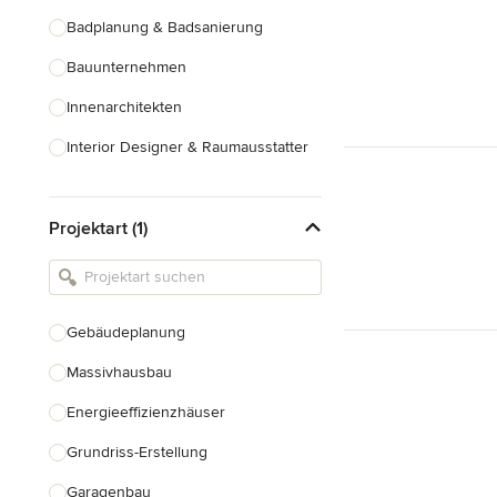
Badplanung & Badsanierung
Bauunternehmen
Innenarchitekten
Interior Designer & Raumausstatter
Küchenplanung
Projektart (1)
Landschaftsarchitekten
Armaturen & Sanitärbedarf
Beleuchtung
Gebäudeplanung
Einbauschränke
Massivhausbau
Alle anzeigen
Energieeffizienzhäuser
Grundriss-Erstellung
Garagenbau