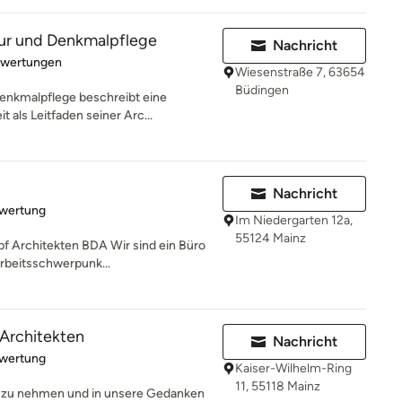
tur und Denkmalpflege
Nachricht
rtung: 3 von 5 Sternen
ewertungen
Wiesenstraße 7, 63654
Büdingen
Denkmalpflege beschreibt eine
 als Leitfaden seiner Arc...
Nachricht
rtung: 5 von 5 Sternen
ewertung
Im Niedergarten 12a,
55124 Mainz
 Architekten BDA Wir sind ein Büro
Arbeitsschwerpunk...
Architekten
Nachricht
rtung: 5 von 5 Sternen
ewertung
Kaiser-Wilhelm-Ring
11, 55118 Mainz
st zu nehmen und in unsere Gedanken