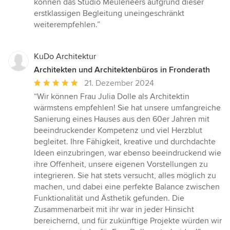
können das Studio Meuleneers aufgrund dieser
erstklassigen Begleitung uneingeschränkt
weiterempfehlen.”
KuDo Architektur
Architekten und Architektenbüros in Fronderath
Durchschnittliche
21. Dezember 2024
Bewertung:
“Wir können Frau Julia Dolle als Architektin
5
wärmstens empfehlen! Sie hat unsere umfangreiche
von
Sanierung eines Hauses aus den 60er Jahren mit
5
beeindruckender Kompetenz und viel Herzblut
Sternen
begleitet. Ihre Fähigkeit, kreative und durchdachte
Ideen einzubringen, war ebenso beeindruckend wie
ihre Offenheit, unsere eigenen Vorstellungen zu
integrieren. Sie hat stets versucht, alles möglich zu
machen, und dabei eine perfekte Balance zwischen
Funktionalität und Ästhetik gefunden. Die
Zusammenarbeit mit ihr war in jeder Hinsicht
bereichernd, und für zukünftige Projekte würden wir