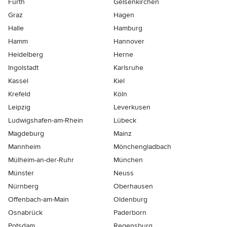
Fürth
Gelsenkirchen
Graz
Hagen
Halle
Hamburg
Hamm
Hannover
Heidelberg
Herne
Ingolstadt
Karlsruhe
Kassel
Kiel
Krefeld
Köln
Leipzig
Leverkusen
Ludwigshafen-am-Rhein
Lübeck
Magdeburg
Mainz
Mannheim
Mönchen­gladbach
Mülheim-an-der-Ruhr
München
Münster
Neuss
Nürnberg
Oberhausen
Offenbach-am-Main
Oldenburg
Osnabrück
Paderborn
Potsdam
Regensburg