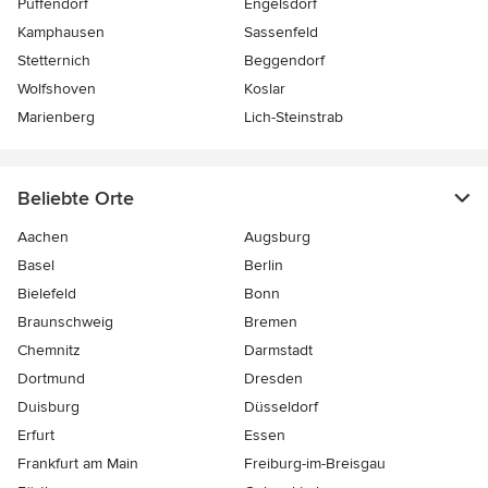
Puffendorf
Engelsdorf
Kamphausen
Sassenfeld
Stetternich
Beggendorf
Wolfshoven
Koslar
Marienberg
Lich-Steinstrab
Beliebte Orte
Aachen
Augsburg
Basel
Berlin
Bielefeld
Bonn
Braunschweig
Bremen
Chemnitz
Darmstadt
Dortmund
Dresden
Duisburg
Düsseldorf
Erfurt
Essen
Frankfurt am Main
Freiburg-im-Breisgau