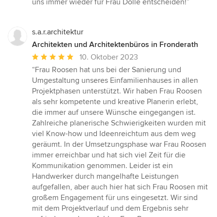
uns immer wieder für Frau Dolle entscheiden!”
s.a.r.architektur
Architekten und Architektenbüros in Fronderath
Durchschnittliche
10. Oktober 2023
Bewertung:
“Frau Roosen hat uns bei der Sanierung und
5
Umgestaltung unseres Einfamilienhauses in allen
von
Projektphasen unterstützt. Wir haben Frau Roosen
5
als sehr kompetente und kreative Planerin erlebt,
Sternen
die immer auf unsere Wünsche eingegangen ist.
Zahlreiche planerische Schwierigkeiten wurden mit
viel Know-how und Ideenreichtum aus dem weg
geräumt. In der Umsetzungsphase war Frau Roosen
immer erreichbar und hat sich viel Zeit für die
Kommunikation genommen. Leider ist ein
Handwerker durch mangelhafte Leistungen
aufgefallen, aber auch hier hat sich Frau Roosen mit
großem Engagement für uns eingesetzt. Wir sind
mit dem Projektverlauf und dem Ergebnis sehr