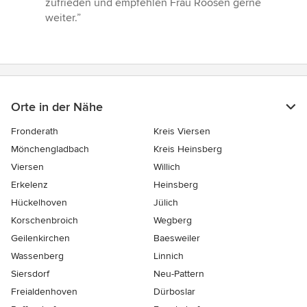
zufrieden und empfehlen Frau Roosen gerne
weiter.”
Orte in der Nähe
Fronderath
Kreis Viersen
Mönchengladbach
Kreis Heinsberg
Viersen
Willich
Erkelenz
Heinsberg
Hückelhoven
Jülich
Korschenbroich
Wegberg
Geilenkirchen
Baesweiler
Wassenberg
Linnich
Siersdorf
Neu-Pattern
Freialdenhoven
Dürboslar