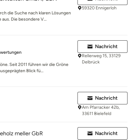
59320 Ennigerloh
urch die Suche nach klaren Lösungen
us. Die besondere V...
Nachricht
rtung: 3 von 5 Sternen
ewertungen
Rellerweg 15, 33129
Delbrück
öne. Seit 2011 führen wir die Gröne
sgeprägten Blick fü...
Nachricht
Am Pfarracker 42b,
33611 Bielefeld
eholz meller GbR
Nachricht