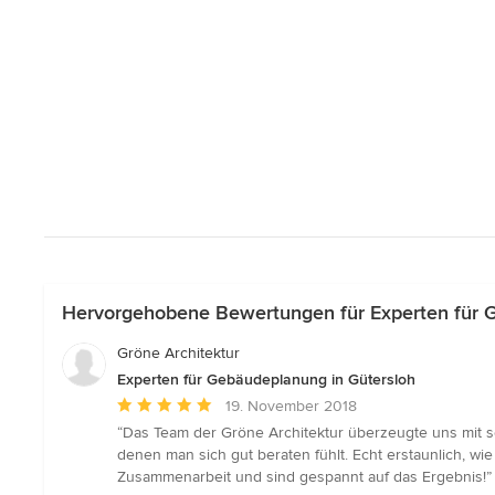
Hervorgehobene Bewertungen für Experten für 
Gröne Architektur
Experten für Gebäudeplanung in Gütersloh
Durchschnittliche
19. November 2018
Bewertung:
“Das Team der Gröne Architektur überzeugte uns mit se
5
denen man sich gut beraten fühlt. Echt erstaunlich, wi
von
Zusammenarbeit und sind gespannt auf das Ergebnis!”
5