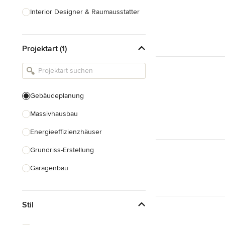
Interior Designer & Raumausstatter
Küchenplanung
Projektart (1)
Landschaftsarchitekten
Armaturen & Sanitärbedarf
Beleuchtung
Gebäudeplanung
Einbauschränke
Massivhausbau
Alle anzeigen
Energieeffizienzhäuser
Grundriss-Erstellung
Garagenbau
Nachhaltiges Bauen
Stil
Baudenkmalpflege
Hausanbau