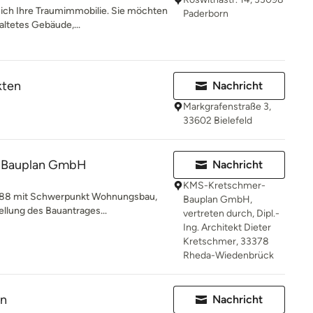
sich Ihre Traumimmobilie. Sie möchten
Paderborn
altetes Gebäude,...
kten
Nachricht
Markgrafenstraße 3,
33602 Bielefeld
-Bauplan GmbH
Nachricht
KMS-Kretschmer-
 1988 mit Schwerpunkt Wohnungsbau,
Bauplan GmbH,
llung des Bauantrages...
vertreten durch, Dipl.-
Ing. Architekt Dieter
Kretschmer, 33378
Rheda-Wiedenbrück
en
Nachricht