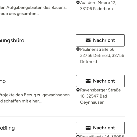
Auf dem Meere 12,
allen Aufgabengebieten des Bauens.
33106 Paderborn
reue des gesamten...
anungsbüro
Nachricht
Paulinenstraße 56,
32756 Detmold, 32756
Detmold
amp
Nachricht
Ravensberger Straße
r Projekte den Bezug zu gewachsenen
16, 32547 Bad
 schaffen mit einer...
Oeynhausen
ößling
Nachricht
Roswithastr. 14, 33098