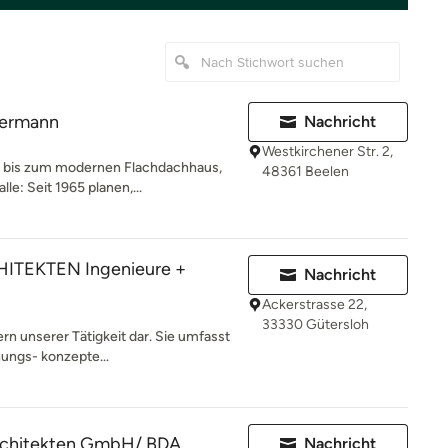
kermann
Nachricht
Westkirchener Str. 2,
h bis zum modernen Flachdachhaus,
48361 Beelen
e: Seit 1965 planen,...
TEKTEN Ingenieure +
Nachricht
Ackerstrasse 22,
33330 Gütersloh
rn unserer Tätigkeit dar. Sie umfasst
ungs- konzepte...
rchitekten GmbH/ BDA
Nachricht