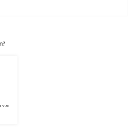
n?
n von