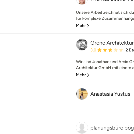
Unsere Arbeit zeichnet sich d
für komplexe Zusammenhänge a
Mehr
Gröne Architektur
Durchschnittliche Bewe
3,0
2 B
Wir sind Jonathan und Arvid Gr
Architektur GmbH mit einem au
Mehr
Anastasia Yustus
planungsbüro bög