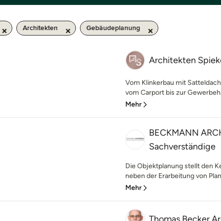
Architekten
Gebäudeplanung
Architekten Spie
Vom Klinkerbau mit Satteldac
vom Carport bis zur Gewerbehall
Mehr
BECKMANN ARCHI
Sachverständige
Die Objektplanung stellt den Ke
neben der Erarbeitung von Plan
Mehr
Thomas Becker A