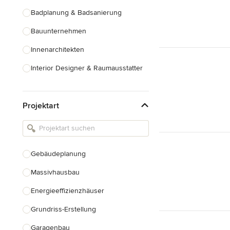
Badplanung & Badsanierung
Bauunternehmen
Innenarchitekten
Interior Designer & Raumausstatter
Küchenplanung
Projektart
Landschaftsarchitekten
Armaturen & Sanitärbedarf
Beleuchtung
Gebäudeplanung
Einbauschränke
Massivhausbau
Alle anzeigen
Energieeffizienzhäuser
Grundriss-Erstellung
Garagenbau