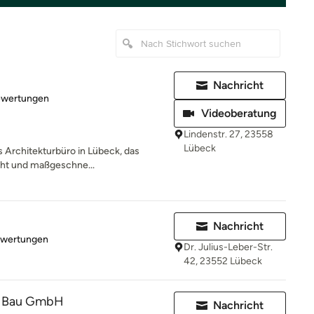
Nachricht
rtung: 5 von 5 Sternen
ewertungen
Videoberatung
Lindenstr. 27, 23558
Lübeck
es Architekturbüro in Lübeck, das
eht und maßgeschne...
Nachricht
rtung: 5 von 5 Sternen
ewertungen
Dr. Julius-Leber-Str.
42, 23552 Lübeck
r Bau GmbH
Nachricht