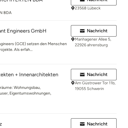
23568 Lübeck
EN BDA
ant Engineers GmbH
Nachricht
Manhagener Allee 5,
Engineers (GCE) setzen den Menschen
22926 ahrensburg
ojekte. Als erfah...
tekten + Innenarchitekten
Nachricht
Am Güstrower Tor 11b,
nräume: Wohnungsbau,
19055 Schwerin
häuser, Eigentumswohnungen,
z
Nachricht