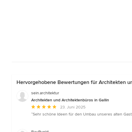
Hervorgehobene Bewertungen für Architekten und
sein.architektur
Architekten und Architektenbüros in Gallin
Durchschnittliche
23. Juni 2025
Bewertung:
“Sehr schöne Ideen für den Umbau unseres alten Gasth
5
von
5
BauPunkt