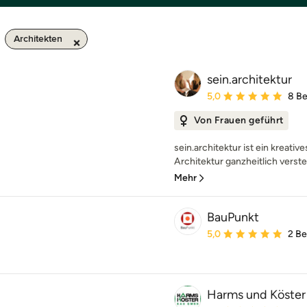
Architekten
sein.architektur
Durchschnittliche Bewe
5,0
8 B
Von Frauen geführt
sein.architektur ist ein kreativ
Architektur ganzheitlich verst
Mehr
BauPunkt
Durchschnittliche Bewe
5,0
2 B
Harms und Köste