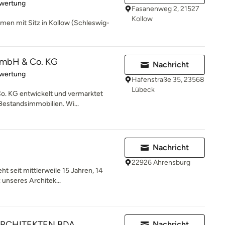
rtung: 5 von 5 Sternen
ewertung
Fasanenweg 2, 21527
Kollow
men mit Sitz in Kollow (Schleswig-
GmbH & Co. KG
Nachricht
rtung: 5 von 5 Sternen
ewertung
Hafenstraße 35, 23568
Lübeck
o. KG entwickelt und vermarktet
estandsimmobilien. Wi...
Nachricht
22926 Ahrensburg
t seit mittlerweile 15 Jahren, 14
 unseres Architek...
ARCHITEKTEN BDA
Nachricht