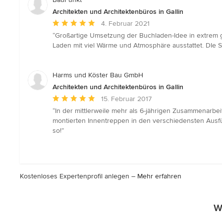
Sternen
Architekten und Architektenbüros in Gallin
Durchschnittliche
4. Februar 2021
Bewertung:
“Großartige Umsetzung der Buchladen-Idee in extrem g
5
Laden mit viel Wärme und Atmosphäre ausstattet. DIe S
von
5
Sternen
Harms und Köster Bau GmbH
Architekten und Architektenbüros in Gallin
Durchschnittliche
15. Februar 2017
Bewertung:
“In der mittlerweile mehr als 6-jährigen Zusammenarbe
5
montierten Innentreppen in den verschiedensten Ausfü
von
so!”
5
Sternen
Kostenloses Expertenprofil anlegen –
Mehr erfahren
W