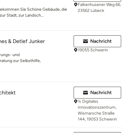
Falkenhusener Weg 66,
 bekommen Sie Schöne Gebäude, die
23562 Lübeck
r Stadt, zur Landsch...
nes & Detlef Junker
Nachricht
19055 Schwerin
rungs- und
atung zur Selbsthilfe,
chitekt
Nachricht
℅ Digitales
Innovationszentrum,
Wismarsche Straße
144, 19053 Schwerin