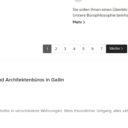
Sie sollen Ihnen einen Überbl
Unsere Bürophilosophie beinha
Mehr
Weiter
1
2
3
4
5
6
7
 Architektenbüros in Gallin
ofes in verschiedene Wohnungen. Stets freundlicher Umgang, alles sehr