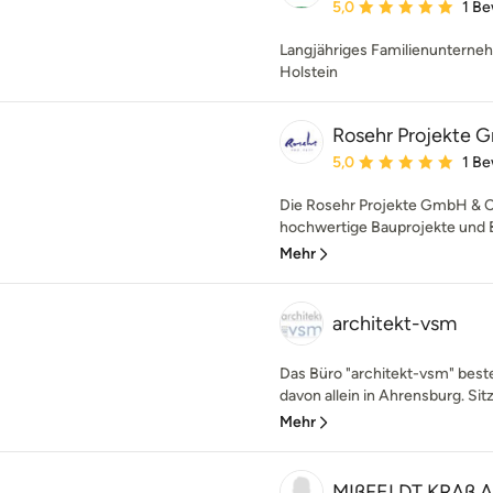
Durchschnittliche Bewe
5,0
1 B
Langjähriges Familienunterneh
Holstein
Rosehr Projekte 
Durchschnittliche Bewe
5,0
1 B
Die Rosehr Projekte GmbH & C
hochwertige Bauprojekte und B
Mehr
architekt-vsm
Das Büro "architekt-vsm" besteh
davon allein in Ahrensburg. Sitz
Mehr
MIßFELDT KRAß 