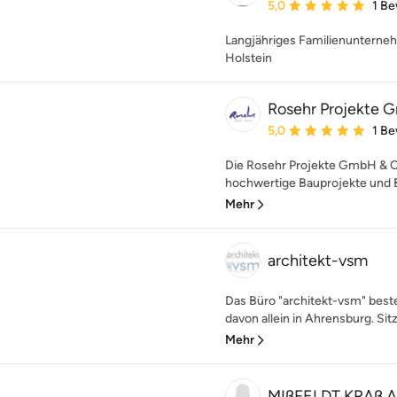
Durchschnittliche Bewe
5,0
1 B
Langjähriges Familienunterneh
Holstein
Rosehr Projekte 
Durchschnittliche Bewe
5,0
1 B
Die Rosehr Projekte GmbH & C
hochwertige Bauprojekte und B
Mehr
architekt-vsm
Das Büro "architekt-vsm" besteh
davon allein in Ahrensburg. Sitz
Mehr
MIßFELDT KRAß 