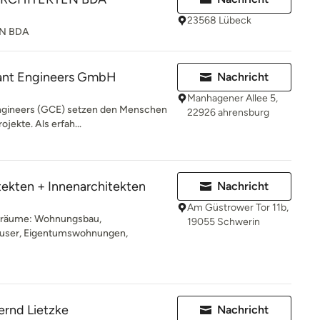
23568 Lübeck
EN BDA
ant Engineers GmbH
Nachricht
Manhagener Allee 5,
Engineers (GCE) setzen den Menschen
22926 ahrensburg
ojekte. Als erfah...
tekten + Innenarchitekten
Nachricht
Am Güstrower Tor 11b,
nräume: Wohnungsbau,
19055 Schwerin
häuser, Eigentumswohnungen,
ernd Lietzke
Nachricht