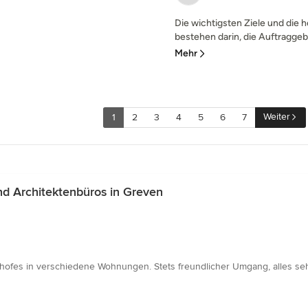
Die wichtigsten Ziele und die 
bestehen darin, die Auftraggebe
Mehr
Weiter
1
2
3
4
5
6
7
d Architektenbüros in Greven
ofes in verschiedene Wohnungen. Stets freundlicher Umgang, alles sehr