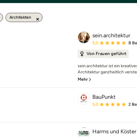
Architekten
sein.architektur
Durchschnittliche Bewe
5,0
8 B
Von Frauen geführt
sein.architektur ist ein kreativ
Architektur ganzheitlich verst
Mehr
BauPunkt
Durchschnittliche Bewe
5,0
2 B
Harms und Köste