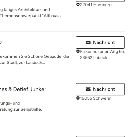
22041 Hamburg
rg tätiges Architektur- und
 Themenschwerpunkt "Altbausa...
z
Nachricht
Falkenhusener Weg 66,
 bekommen Sie Schöne Gebäude, die
23562 Lübeck
r Stadt, zur Landsch...
nes & Detlef Junker
Nachricht
19055 Schwerin
rungs- und
atung zur Selbsthilfe,