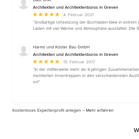
Sternen
Architekten und Architektenbüros in Greven
Durchschnittliche
4. Februar 2021
Bewertung:
“Großartige Umsetzung der Buchladen-Idee in extrem g
5
Laden mit viel Wärme und Atmosphäre ausstattet. DIe S
von
5
Sternen
Harms und Köster Bau GmbH
Architekten und Architektenbüros in Greven
Durchschnittliche
15. Februar 2017
Bewertung:
“In der mittlerweile mehr als 6-jährigen Zusammenarbe
5
montierten Innentreppen in den verschiedensten Ausfü
von
so!”
5
Sternen
Kostenloses Expertenprofil anlegen –
Mehr erfahren
W