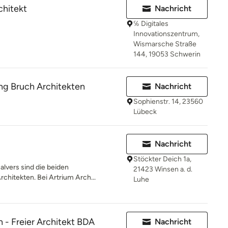
chitekt
Nachricht
℅ Digitales
Innovationszentrum,
Wismarsche Straße
144, 19053 Schwerin
ng Bruch Architekten
Nachricht
Sophienstr. 14, 23560
Lübeck
Nachricht
Stöckter Deich 1a,
alvers sind die beiden
21423 Winsen a. d.
chitekten. Bei Artrium Arch...
Luhe
- Freier Architekt BDA
Nachricht