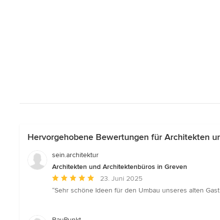
Hervorgehobene Bewertungen für Architekten un
sein.architektur
Architekten und Architektenbüros in Greven
Durchschnittliche
23. Juni 2025
Bewertung:
“Sehr schöne Ideen für den Umbau unseres alten Gasth
5
von
5
BauPunkt