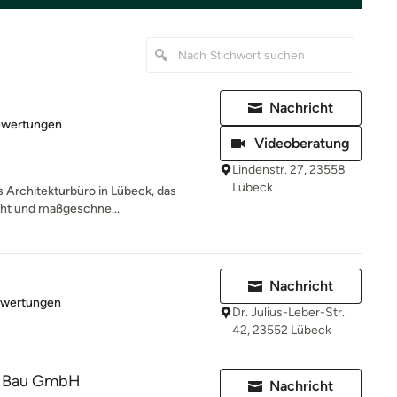
Nachricht
rtung: 5 von 5 Sternen
ewertungen
Videoberatung
Lindenstr. 27, 23558
Lübeck
es Architekturbüro in Lübeck, das
eht und maßgeschne...
Nachricht
rtung: 5 von 5 Sternen
ewertungen
Dr. Julius-Leber-Str.
42, 23552 Lübeck
r Bau GmbH
Nachricht