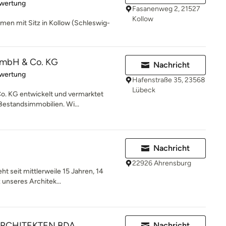
rtung: 5 von 5 Sternen
ewertung
Fasanenweg 2, 21527
Kollow
men mit Sitz in Kollow (Schleswig-
GmbH & Co. KG
Nachricht
rtung: 5 von 5 Sternen
ewertung
Hafenstraße 35, 23568
Lübeck
o. KG entwickelt und vermarktet
estandsimmobilien. Wi...
Nachricht
22926 Ahrensburg
t seit mittlerweile 15 Jahren, 14
 unseres Architek...
ARCHITEKTEN BDA
Nachricht