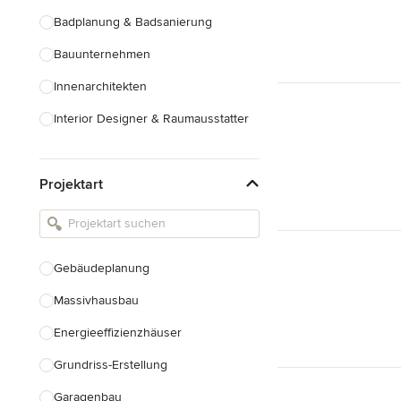
Badplanung & Badsanierung
Bauunternehmen
Innenarchitekten
Interior Designer & Raumausstatter
Küchenplanung
Projektart
Landschaftsarchitekten
Armaturen & Sanitärbedarf
Beleuchtung
Gebäudeplanung
Einbauschränke
Massivhausbau
Alle anzeigen
Energieeffizienzhäuser
Grundriss-Erstellung
Garagenbau