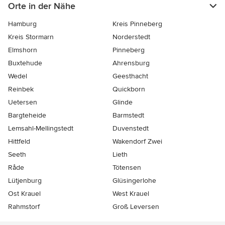
Orte in der Nähe
Hamburg
Kreis Pinneberg
Kreis Stormarn
Norderstedt
Elmshorn
Pinneberg
Buxtehude
Ahrensburg
Wedel
Geesthacht
Reinbek
Quickborn
Uetersen
Glinde
Bargteheide
Barmstedt
Lemsahl-Mellingstedt
Duvenstedt
Hittfeld
Wakendorf Zwei
Seeth
Lieth
Råde
Tötensen
Lütjenburg
Glüsingerlohe
Ost Krauel
West Krauel
Rahmstorf
Groß Leversen