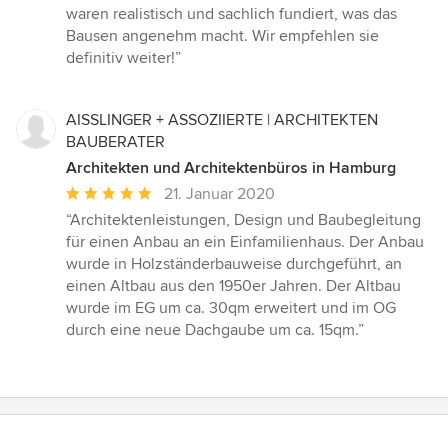
waren realistisch und sachlich fundiert, was das
Bausen angenehm macht. Wir empfehlen sie
definitiv weiter!”
AISSLINGER + ASSOZIIERTE | ARCHITEKTEN
BAUBERATER
Architekten und Architektenbüros in Hamburg
Durchschnittliche
21. Januar 2020
Bewertung:
“Architektenleistungen, Design und Baubegleitung
5
für einen Anbau an ein Einfamilienhaus. Der Anbau
von
wurde in Holzständerbauweise durchgeführt, an
5
einen Altbau aus den 1950er Jahren. Der Altbau
Sternen
wurde im EG um ca. 30qm erweitert und im OG
durch eine neue Dachgaube um ca. 15qm.”