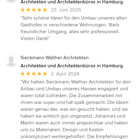
Architekten und Architektenbüros in Hamburg
Durchschnittliche
23. Juni 2025
Bewertung:
“Sehr schöne Ideen für den Umbau unseres alten
5
Gasthofes in verschiedene Wohnungen. Stets
von
freundlicher Umgang, alles sehr professionell.
5
Vielen Dank!”
Sternen
Sieckmann Walther Architekten
Architekten und Architektenbüros in Hamburg
Durchschnittliche
2. April 2024
Bewertung:
“Wir hatten Sieckmann Walther Architekten für den
5
Anbau und Umbau unseres Hauses engagiert und
von
waren total zufrieden. Die Zusammenarbeit mit
5
ihnen war super und hat spaß gemacht. Die Ideen
Sternen
waren genau das, was wir gesucht haben, und sie
haben sie wirklich gut umgesetzt. Johannes und
Martin waren auch immer ansprechbar und haben
uns zu Materialien, Design und Kosten
unkompliziert weitergeholfen. Die Empfehlungen