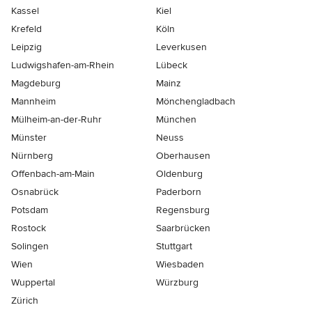
Kassel
Kiel
Krefeld
Köln
Leipzig
Leverkusen
Ludwigshafen-am-Rhein
Lübeck
Magdeburg
Mainz
Mannheim
Mönchen­gladbach
Mülheim-an-der-Ruhr
München
Münster
Neuss
Nürnberg
Oberhausen
Offenbach-am-Main
Oldenburg
Osnabrück
Paderborn
Potsdam
Regensburg
Rostock
Saarbrücken
Solingen
Stuttgart
Wien
Wiesbaden
Wuppertal
Würzburg
Zürich