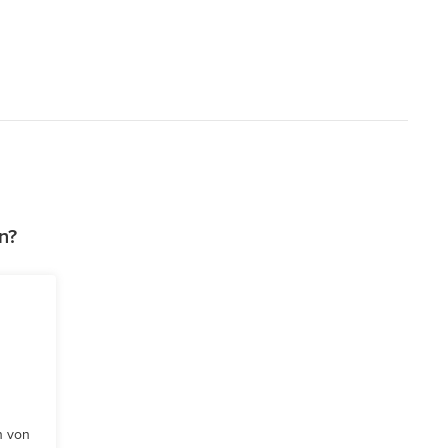
n?
n von