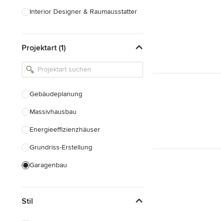
Interior Designer & Raumausstatter
Küchenplanung
Projektart (1)
Landschaftsarchitekten
Armaturen & Sanitärbedarf
Beleuchtung
Gebäudeplanung
Einbauschränke
Massivhausbau
Alle anzeigen
Energieeffizienzhäuser
Grundriss-Erstellung
Garagenbau
Nachhaltiges Bauen
Stil
Baudenkmalpflege
Hausanbau