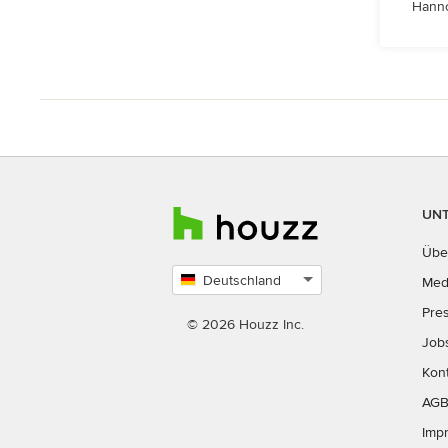
Hanno
UN
Übe
Deutschland
Med
Land
Pre
auswählen
© 2026 Houzz Inc.
Job
Kon
AG
Imp