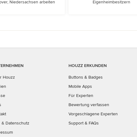
ver, Niedersachsen arbeiten
Eigenheimbesitzern
TERNEHMEN
HOUZZ ERKUNDEN
r Houzz
Buttons & Badges
ien
Mobile Apps
sse
Für Experten
s
Bewertung verfassen
takt
Vorgeschlagene Experten
B
&
Datenschutz
Support & FAQs
ressum