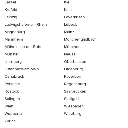
Kassel
Kiel
Krefeld
Köln
Leipzig
Leverkusen
Ludwigshafen-am-Rhein
Lübeck
Magdeburg
Mainz
Mannheim
Mönchen­gladbach
Mülheim-an-der-Ruhr
München
Münster
Neuss
Nürnberg
Oberhausen
Offenbach-am-Main
Oldenburg
Osnabrück
Paderborn
Potsdam
Regensburg
Rostock
Saarbrücken
Solingen
Stuttgart
Wien
Wiesbaden
Wuppertal
Würzburg
Zürich