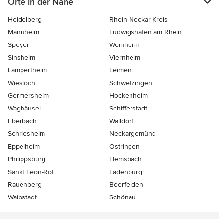
Orte in der Nähe
Heidelberg
Rhein-Neckar-Kreis
Mannheim
Ludwigshafen am Rhein
Speyer
Weinheim
Sinsheim
Viernheim
Lampertheim
Leimen
Wiesloch
Schwetzingen
Germersheim
Hockenheim
Waghäusel
Schifferstadt
Eberbach
Walldorf
Schriesheim
Neckargemünd
Eppelheim
Östringen
Philippsburg
Hemsbach
Sankt Leon-Rot
Ladenburg
Rauenberg
Beerfelden
Waibstadt
Schönau