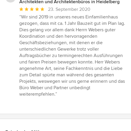
Architekten und Architektenbüros in Heidelberg
Durchschnittliche
23. September 2020
Bewertung:
“Wir sind 2019 in unseres neues Einfamilienhaus
5
gezogen, dass mit ca. 1 Jahr Bauzeit gut im Plan lag.
von
Dies gelang vor allem dank Herrn Webers guter
5
Koordination und den hervorragenden
Sternen
Geschäftsbeziehungen, mit denen er die
unterschiedlichen Gewerke trotz voller
Auftragsbücher zu termingerechten Ausführungen
und fairen Preisen bewegen konnte. Herr Webers
angenehme Art, seine Fachkenntnis und die Liebe
zum Detail spürte man während des gesamten
Projekts, weswegen wir uns gerne erinnern und das
Büro Weber und Partner unbedingt
weiterempfehlen.”