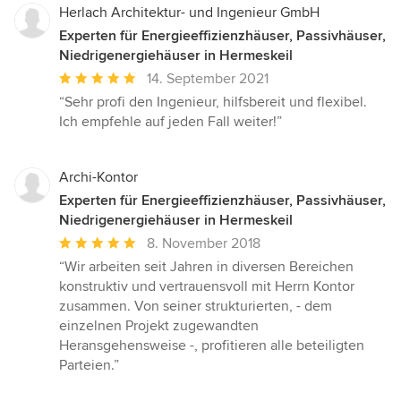
Herlach Architektur- und Ingenieur GmbH
Experten für Energieeffizienzhäuser, Passivhäuser,
Niedrigenergiehäuser in Hermeskeil
Durchschnittliche
14. September 2021
Bewertung:
“Sehr profi den Ingenieur, hilfsbereit und flexibel.
5
Ich empfehle auf jeden Fall weiter!”
von
5
Sternen
Archi-Kontor
Experten für Energieeffizienzhäuser, Passivhäuser,
Niedrigenergiehäuser in Hermeskeil
Durchschnittliche
8. November 2018
Bewertung:
“Wir arbeiten seit Jahren in diversen Bereichen
5
konstruktiv und vertrauensvoll mit Herrn Kontor
von
zusammen. Von seiner strukturierten, - dem
5
einzelnen Projekt zugewandten
Sternen
Heransgehensweise -, profitieren alle beteiligten
Parteien.”