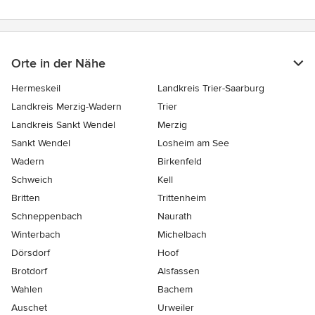
Orte in der Nähe
Hermeskeil
Landkreis Trier-Saarburg
Landkreis Merzig-Wadern
Trier
Landkreis Sankt Wendel
Merzig
Sankt Wendel
Losheim am See
Wadern
Birkenfeld
Schweich
Kell
Britten
Trittenheim
Schneppenbach
Naurath
Winterbach
Michelbach
Dörsdorf
Hoof
Brotdorf
Alsfassen
Wahlen
Bachem
Auschet
Urweiler