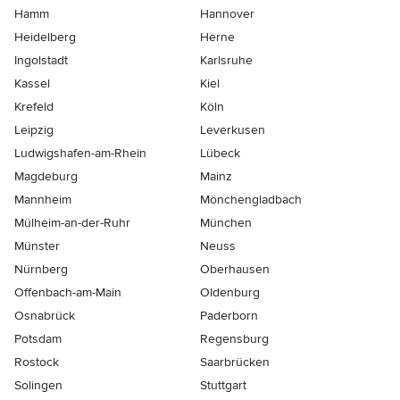
Hamm
Hannover
Heidelberg
Herne
Ingolstadt
Karlsruhe
Kassel
Kiel
Krefeld
Köln
Leipzig
Leverkusen
Ludwigshafen-am-Rhein
Lübeck
Magdeburg
Mainz
Mannheim
Mönchen­gladbach
Mülheim-an-der-Ruhr
München
Münster
Neuss
Nürnberg
Oberhausen
Offenbach-am-Main
Oldenburg
Osnabrück
Paderborn
Potsdam
Regensburg
Rostock
Saarbrücken
Solingen
Stuttgart