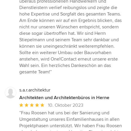
überaus professionellen Handwerkern und
Dienstleistern verlief reibungslos und zeigte die
hohe Expertise und Sorgfalt des gesamten Teams.
Am Ende können wir auf ein Ergebnis blicken, das
nicht nur unseren Wünschen entspricht, sondern
diese sogar übertroffen hat. Wir sind Herrn
Stiepelmann und seinem Team sehr dankbar und
können sie uneingeschränkt weiterempfehlen.
Sollte ein weiterer Umbau oder Bauvorhaben
anstehen, wird One!Contact erneut unsere erste
Wahl sein. Ein herzliches Dankeschön an das
gesamte Team!”
s.a.r.architektur
Architekten und Architektenbüros in Herne
Durchschnittliche
10. Oktober 2023
Bewertung:
“Frau Roosen hat uns bei der Sanierung und
5
Umgestaltung unseres Einfamilienhauses in allen
von
Projektphasen unterstützt. Wir haben Frau Roosen
5