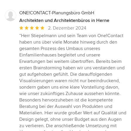
ONE!CONTACT-Planungsbüro GmbH
Architekten und Architektenbüros in Herne
Durchschnittliche
2. Dezember 2024
Bewertung:
“Herr Stiepelmann und sein Team von One!Contact
5
haben uns über viele Monate hinweg durch den
von
gesamten Prozess des Umbaus unseres
5
Einfamilienhauses begleitet und unsere
Sternen
Erwartungen bei weitem übertroffen. Bereits beim
ersten Brainstorming haben wir uns verstanden und
gut aufgehoben gefühlt. Die darauffolgenden
Visualisierungen waren nicht nur beeindruckend,
sondern gaben uns eine klare Vorstellung davon,
wie unser zukünftiges Zuhause aussehen könnte.
Besonders hervorzuheben ist die kompetente
Beratung bei der Auswahl von Produkten und
Materialien. Hier wurde großer Wert auf Qualität und
Design gelegt, ohne unser Budget aus den Augen
zu verlieren. Die anschließende Umsetzung mit