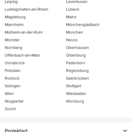
Leipzig
Leverkusen
Ludwigshafen-am-Rhein
Lübeck
Magdeburg
Mainz
Mannheim
Mönchen­gladbach
Mülheim-an-der-Ruhr
München
Münster
Neuss
Nürnberg
Oberhausen
Offenbach-am-Main
Oldenburg
Osnabrück
Paderborn
Potsdam
Regensburg
Rostock
Saarbrücken
Solingen
Stuttgart
Wien
Wiesbaden
Wuppertal
Würzburg
Zürich
Projektart