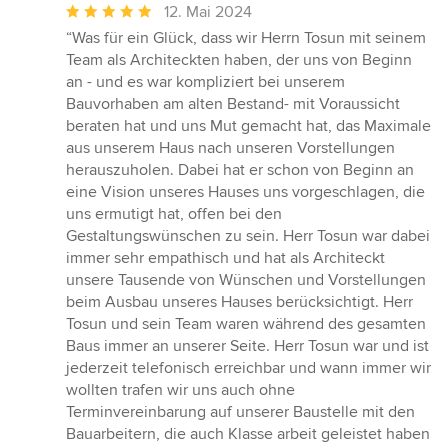
Durchschnittliche
12. Mai 2024
Bewertung:
“Was für ein Glück, dass wir Herrn Tosun mit seinem
5
Team als Architeckten haben, der uns von Beginn
von
an - und es war kompliziert bei unserem
5
Bauvorhaben am alten Bestand- mit Voraussicht
Sternen
beraten hat und uns Mut gemacht hat, das Maximale
aus unserem Haus nach unseren Vorstellungen
herauszuholen. Dabei hat er schon von Beginn an
eine Vision unseres Hauses uns vorgeschlagen, die
uns ermutigt hat, offen bei den
Gestaltungswünschen zu sein. Herr Tosun war dabei
immer sehr empathisch und hat als Architeckt
unsere Tausende von Wünschen und Vorstellungen
beim Ausbau unseres Hauses berücksichtigt. Herr
Tosun und sein Team waren während des gesamten
Baus immer an unserer Seite. Herr Tosun war und ist
jederzeit telefonisch erreichbar und wann immer wir
wollten trafen wir uns auch ohne
Terminvereinbarung auf unserer Baustelle mit den
Bauarbeitern, die auch Klasse arbeit geleistet haben