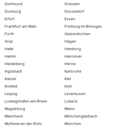
Dortmund
Dresden
Duisburg
Düsseldorf
Erfurt
Essen
Frankfurt am Main
Freiburg-im-Breisgau
Fürth
Gelsenkirchen
Graz
Hagen
Halle
Hamburg
Hamm
Hannover
Heidelberg
Herne
Ingolstadt
Karlsruhe
Kassel
Kiel
Krefeld
Köln
Leipzig
Leverkusen
Ludwigshafen-am-Rhein
Lübeck
Magdeburg
Mainz
Mannheim
Mönchen­gladbach
Mülheim-an-der-Ruhr
München