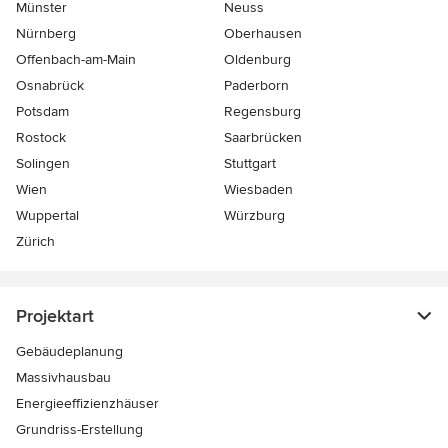
Münster
Neuss
Nürnberg
Oberhausen
Offenbach-am-Main
Oldenburg
Osnabrück
Paderborn
Potsdam
Regensburg
Rostock
Saarbrücken
Solingen
Stuttgart
Wien
Wiesbaden
Wuppertal
Würzburg
Zürich
Projektart
Gebäudeplanung
Massivhausbau
Energieeffizienzhäuser
Grundriss-Erstellung