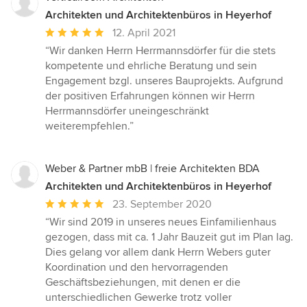
Architekten und Architektenbüros in Heyerhof
Durchschnittliche
12. April 2021
Bewertung:
“Wir danken Herrn Herrmannsdörfer für die stets
5
kompetente und ehrliche Beratung und sein
von
Engagement bzgl. unseres Bauprojekts. Aufgrund
5
der positiven Erfahrungen können wir Herrn
Sternen
Herrmannsdörfer uneingeschränkt
weiterempfehlen.”
Weber & Partner mbB | freie Architekten BDA
Architekten und Architektenbüros in Heyerhof
Durchschnittliche
23. September 2020
Bewertung:
“Wir sind 2019 in unseres neues Einfamilienhaus
5
gezogen, dass mit ca. 1 Jahr Bauzeit gut im Plan lag.
von
Dies gelang vor allem dank Herrn Webers guter
5
Koordination und den hervorragenden
Sternen
Geschäftsbeziehungen, mit denen er die
unterschiedlichen Gewerke trotz voller