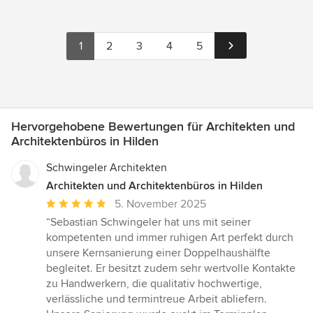
1
2
3
4
5
Hervorgehobene Bewertungen für Architekten und
Architektenbüros in Hilden
Schwingeler Architekten
Architekten und Architektenbüros in Hilden
Durchschnittliche
5. November 2025
Bewertung:
“Sebastian Schwingeler hat uns mit seiner
5
kompetenten und immer ruhigen Art perfekt durch
von
unsere Kernsanierung einer Doppelhaushälfte
5
begleitet. Er besitzt zudem sehr wertvolle Kontakte
Sternen
zu Handwerkern, die qualitativ hochwertige,
verlässliche und termintreue Arbeit abliefern.