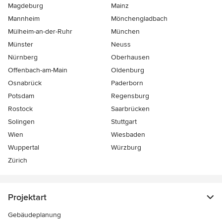
Magdeburg
Mainz
Mannheim
Mönchen­gladbach
Mülheim-an-der-Ruhr
München
Münster
Neuss
Nürnberg
Oberhausen
Offenbach-am-Main
Oldenburg
Osnabrück
Paderborn
Potsdam
Regensburg
Rostock
Saarbrücken
Solingen
Stuttgart
Wien
Wiesbaden
Wuppertal
Würzburg
Zürich
Projektart
Gebäudeplanung