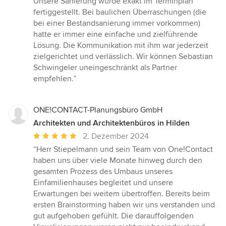
Unsere Sanierung wurde exakt im Terminplan
fertiggestellt. Bei baulichen Überraschungen (die
bei einer Bestandsanierung immer vorkommen)
hatte er immer eine einfache und zielführende
Lösung. Die Kommunikation mit ihm war jederzeit
zielgerichtet und verlässlich. Wir können Sebastian
Schwingeler uneingeschränkt als Partner
empfehlen.”
ONE!CONTACT-Planungsbüro GmbH
Architekten und Architektenbüros in Hilden
Durchschnittliche
2. Dezember 2024
Bewertung:
“Herr Stiepelmann und sein Team von One!Contact
5
haben uns über viele Monate hinweg durch den
von
gesamten Prozess des Umbaus unseres
5
Einfamilienhauses begleitet und unsere
Sternen
Erwartungen bei weitem übertroffen. Bereits beim
ersten Brainstorming haben wir uns verstanden und
gut aufgehoben gefühlt. Die darauffolgenden