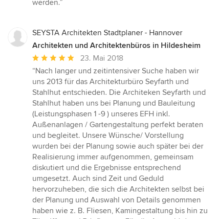
werden.”
SEYSTA Architekten Stadtplaner - Hannover
Architekten und Architektenbüros in Hildesheim
Durchschnittliche
23. Mai 2018
Bewertung:
“Nach langer und zeitintensiver Suche haben wir
5
uns 2013 für das Architekturbüro Seyfarth und
von
Stahlhut entschieden. Die Architeken Seyfarth und
5
Stahlhut haben uns bei Planung und Bauleitung
Sternen
(Leistungsphasen 1 -9 ) unseres EFH inkl.
Außenanlagen / Gartengestaltung perfekt beraten
und begleitet. Unsere Wünsche/ Vorstellung
wurden bei der Planung sowie auch später bei der
Realisierung immer aufgenommen, gemeinsam
diskutiert und die Ergebnisse entsprechend
umgesetzt. Auch sind Zeit und Geduld
hervorzuheben, die sich die Architekten selbst bei
der Planung und Auswahl von Details genommen
haben wie z. B. Fliesen, Kamingestaltung bis hin zu