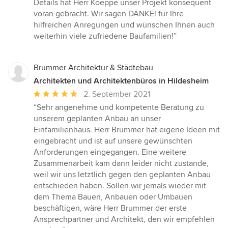
Details hat Herr Koeppe unser Projekt konsequent
voran gebracht. Wir sagen DANKE! für Ihre
hilfreichen Anregungen und wünschen Ihnen auch
weiterhin viele zufriedene Baufamilien!”
Brummer Architektur & Städtebau
Architekten und Architektenbüros in Hildesheim
Durchschnittliche
2. September 2021
Bewertung:
“Sehr angenehme und kompetente Beratung zu
5
unserem geplanten Anbau an unser
von
Einfamilienhaus. Herr Brummer hat eigene Ideen mit
5
eingebracht und ist auf unsere gewünschten
Sternen
Anforderungen eingegangen. Eine weitere
Zusammenarbeit kam dann leider nicht zustande,
weil wir uns letztlich gegen den geplanten Anbau
entschieden haben. Sollen wir jemals wieder mit
dem Thema Bauen, Anbauen oder Umbauen
beschäftigen, wäre Herr Brummer der erste
Ansprechpartner und Architekt, den wir empfehlen