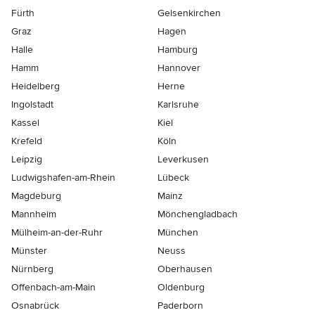
Fürth
Gelsenkirchen
Graz
Hagen
Halle
Hamburg
Hamm
Hannover
Heidelberg
Herne
Ingolstadt
Karlsruhe
Kassel
Kiel
Krefeld
Köln
Leipzig
Leverkusen
Ludwigshafen-am-Rhein
Lübeck
Magdeburg
Mainz
Mannheim
Mönchen­gladbach
Mülheim-an-der-Ruhr
München
Münster
Neuss
Nürnberg
Oberhausen
Offenbach-am-Main
Oldenburg
Osnabrück
Paderborn