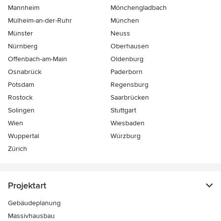
Mannheim
Mönchen­gladbach
Mülheim-an-der-Ruhr
München
Münster
Neuss
Nürnberg
Oberhausen
Offenbach-am-Main
Oldenburg
Osnabrück
Paderborn
Potsdam
Regensburg
Rostock
Saarbrücken
Solingen
Stuttgart
Wien
Wiesbaden
Wuppertal
Würzburg
Zürich
Projektart
Gebäudeplanung
Massivhausbau