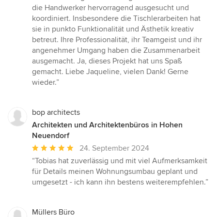
die Handwerker hervorragend ausgesucht und
koordiniert. Insbesondere die Tischlerarbeiten hat
sie in punkto Funktionalität und Ästhetik kreativ
betreut. Ihre Professionalität, ihr Teamgeist und ihr
angenehmer Umgang haben die Zusammenarbeit
ausgemacht. Ja, dieses Projekt hat uns Spaß
gemacht. Liebe Jaqueline, vielen Dank! Gerne
wieder.”
bop architects
Architekten und Architektenbüros in Hohen
Neuendorf
Durchschnittliche
24. September 2024
Bewertung:
“Tobias hat zuverlässig und mit viel Aufmerksamkeit
5
für Details meinen Wohnungsumbau geplant und
von
umgesetzt - ich kann ihn bestens weiterempfehlen.”
5
Sternen
Müllers Büro