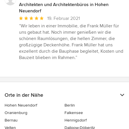
Architekten und Architektenbüros in Hohen
Neuendorf
Durchschnittliche
19. Februar 2021
Bewertung:
“Wir leben in einer Immobilie, die Frank Müller für
5
uns gebaut hat. Noch immer genießen wir die
von
schönen Raumlösungen, die hellen Zimmer, die
5
großzügige Deckenhöhe. Frank Müller hat uns
Sternen
exzellent durch die Bauphase begleitet, Kosten und
Bauzeit blieben im Rahmen.”
Orte in der Nähe
Hohen Neuendorf
Berlin
Oranienburg
Falkensee
Bernau
Hennigsdorf
Velten
Dallgow-Döberitz