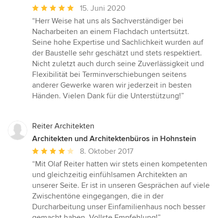
Durchschnittliche
15. Juni 2020
Bewertung:
“Herr Weise hat uns als Sachverständiger bei
5
Nacharbeiten an einem Flachdach untertsützt.
von
Seine hohe Expertise und Sachlichkeit wurden auf
5
der Baustelle sehr geschätzt und stets respektiert.
Sternen
Nicht zuletzt auch durch seine Zuverlässigkeit und
Flexibilität bei Terminverschiebungen seitens
anderer Gewerke waren wir jederzeit in besten
Händen. Vielen Dank für die Unterstützung!”
Reiter Architekten
Architekten und Architektenbüros in Hohnstein
Durchschnittliche
8. Oktober 2017
Bewertung:
“Mit Olaf Reiter hatten wir stets einen kompetenten
4
und gleichzeitig einfühlsamen Architekten an
von
unserer Seite. Er ist in unseren Gesprächen auf viele
5
Zwischentöne eingegangen, die in der
Sternen
Durcharbeitung unser Einfamilienhaus noch besser
gemacht haben. Vollste Empfehlung!”