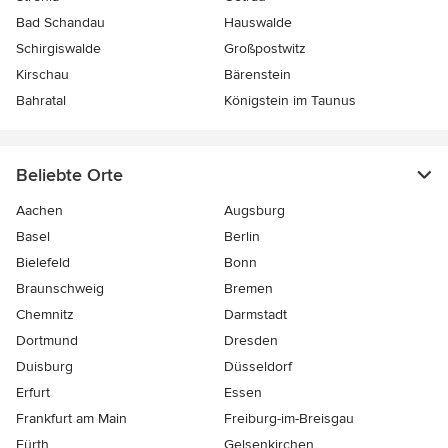
Bad Schandau
Hauswalde
Schirgiswalde
Großpostwitz
Kirschau
Bärenstein
Bahratal
Königstein im Taunus
Beliebte Orte
Aachen
Augsburg
Basel
Berlin
Bielefeld
Bonn
Braunschweig
Bremen
Chemnitz
Darmstadt
Dortmund
Dresden
Duisburg
Düsseldorf
Erfurt
Essen
Frankfurt am Main
Freiburg-im-Breisgau
Fürth
Gelsenkirchen