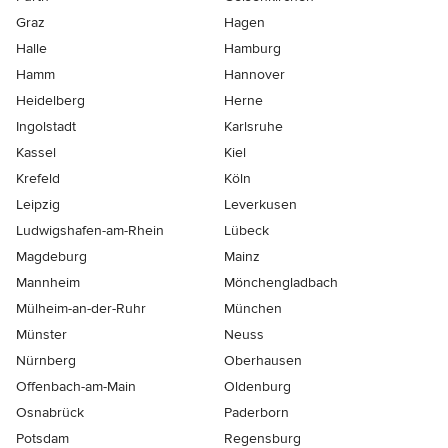
Graz
Hagen
Halle
Hamburg
Hamm
Hannover
Heidelberg
Herne
Ingolstadt
Karlsruhe
Kassel
Kiel
Krefeld
Köln
Leipzig
Leverkusen
Ludwigshafen-am-Rhein
Lübeck
Magdeburg
Mainz
Mannheim
Mönchen­gladbach
Mülheim-an-der-Ruhr
München
Münster
Neuss
Nürnberg
Oberhausen
Offenbach-am-Main
Oldenburg
Osnabrück
Paderborn
Potsdam
Regensburg