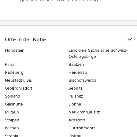
Orte in der Nähe
Hohnstein
Landkreis Sächsische Schweiz-
Osterzgebirge
Pirna
Bautzen
Radeberg
Heidenau
Neustadt i. Sa.
Bischofswerda
Großröhrsdorf
Sebnitz
Sohland
Pulsnitz
Glashütte
Dohna
Mügeln
Neukirch/Lausitz
Stolpen
Arnsdorf
Wilthen
Dürrröhrsdorf
Strehla
Ostrau