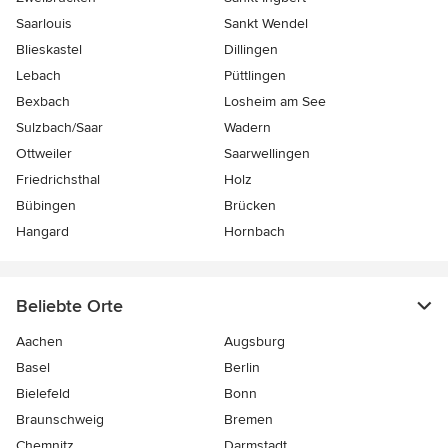
Saarlouis
Sankt Wendel
Blieskastel
Dillingen
Lebach
Püttlingen
Bexbach
Losheim am See
Sulzbach/Saar
Wadern
Ottweiler
Saarwellingen
Friedrichsthal
Holz
Bübingen
Brücken
Hangard
Hornbach
Beliebte Orte
Aachen
Augsburg
Basel
Berlin
Bielefeld
Bonn
Braunschweig
Bremen
Chemnitz
Darmstadt