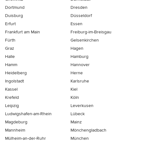
Dortmund
Dresden
Duisburg
Düsseldorf
Erfurt
Essen
Frankfurt am Main
Freiburg-im-Breisgau
Fürth
Gelsenkirchen
Graz
Hagen
Halle
Hamburg
Hamm
Hannover
Heidelberg
Herne
Ingolstadt
Karlsruhe
Kassel
Kiel
Krefeld
Köln
Leipzig
Leverkusen
Ludwigshafen-am-Rhein
Lübeck
Magdeburg
Mainz
Mannheim
Mönchen­gladbach
Mülheim-an-der-Ruhr
München