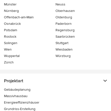
Münster
Neuss
Nürnberg
Oberhausen
Offenbach-am-Main
Oldenburg
Osnabrück
Paderborn
Potsdam
Regensburg
Rostock
Saarbrücken
Solingen
Stuttgart
Wien
Wiesbaden
Wuppertal
Würzburg
Zürich
Projektart
Gebäudeplanung
Massivhausbau
Energieeffizienzhäuser
Grundriss-Erstellung