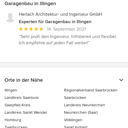
Garagenbau in Illingen
Herlach Architektur- und Ingenieur GmbH
Experten für Garagenbau in Illingen
Durchschnittliche
14. September 2021
Bewertung:
“Sehr profi den Ingenieur, hilfsbereit und flexibel.
5
Ich empfehle auf jeden Fall weiter!”
von
5
Sternen
Orte in der Nähe
Illingen
Regionalverband Saarbrücken
Landkreis Saarlouis
Saarbrücken
Saarpfalz-Kreis
Landkreis Neunkirchen
Landkreis Sankt Wendel
Neunkirchen (Saar)
Homburg
Völklingen
Zweibrücken
Sankt Ingbert