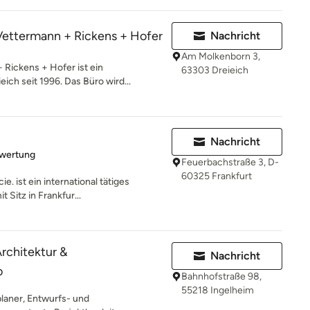
Vettermann + Rickens + Hofer
Nachricht
Am Molkenborn 3,
Rickens + Hofer ist ein
63303 Dreieich
eich seit 1996. Das Büro wird...
Nachricht
rtung: 5 von 5 Sternen
ewertung
Feuerbachstraße 3, D-
60325 Frankfurt
. ist ein international tätiges
 Sitz in Frankfur...
chitektur &
Nachricht
o
Bahnhofstraße 98,
55218 Ingelheim
laner, Entwurfs- und