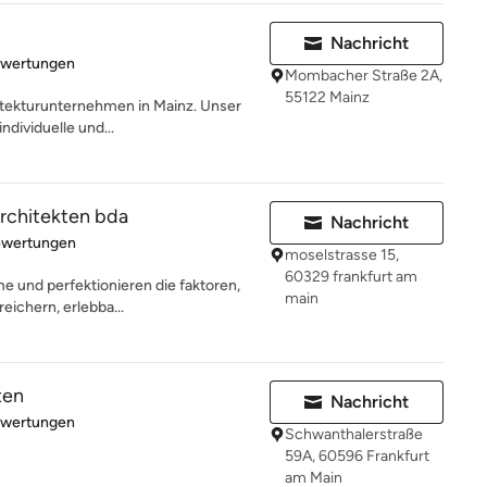
Nachricht
rtung: 5 von 5 Sternen
ewertungen
Mombacher Straße 2A,
55122 Mainz
hitekturunternehmen in Mainz. Unser
ndividuelle und...
chitekten bda
Nachricht
rtung: 5 von 5 Sternen
ewertungen
moselstrasse 15,
60329 frankfurt am
me und perfektionieren die faktoren,
main
eichern, erlebba...
ten
Nachricht
rtung: 5 von 5 Sternen
ewertungen
Schwanthalerstraße
59A, 60596 Frankfurt
am Main