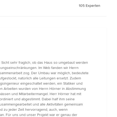
105 Experten
 Sicht sehr fraglich, ob das Haus so umgebaut werden
wegungseinschränkungen. Im Web fanden wir Herrn
usammenarbeit zog. Der Umbau war möglich, bedeutete
estockt, natürlich alle Leitungen ersetzt. Zudem
ingenieur eingeschaltet werden, ein Statiker und
eren Arbeiten wurden von Herrn Hörner in Abstimmung
ässen und Mitarbeitermangel. Herr Hörner hat mit
rdiniert und abgestimmt. Dabei half ihm seine
zusammengearbeitet und alle Aktivitäten gemeinsam
 zu jeder Zeit hervorragend, auch, wenn
an. Für uns und unser Projekt war er genau der