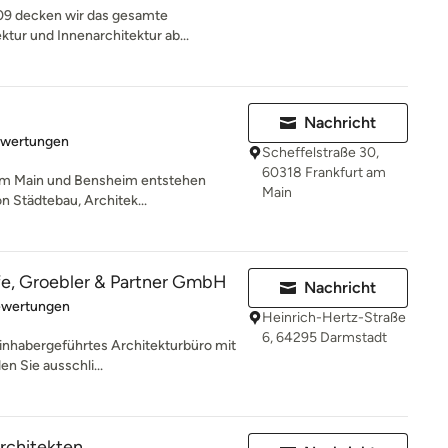
009 decken wir das gesamte
tur und Innenarchitektur ab...
Nachricht
rtung: 5 von 5 Sternen
ewertungen
Scheffelstraße 30,
60318 Frankfurt am
 am Main und Bensheim entstehen
Main
on Städtebau, Architek...
fe, Groebler & Partner GmbH
Nachricht
rtung: 5 von 5 Sternen
ewertungen
Heinrich-Hertz-Straße
6, 64295 Darmstadt
 inhabergeführtes Architekturbüro mit
n Sie ausschli...
rchitekten