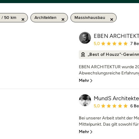
 / 50 km
Architekten
Massivhausbau
EBEN ARCHITEK
Durchschnittliche Bewe
5,0
7 B
„Best of Houzz“-Gewin
EBEN ARCHITEKTUR wurde 2011
Abwechslungsreiche Erfahrunge
Mehr
MundS Architekt
Durchschnittliche Bewe
5,0
6 B
Bei unserer Arbeit steht der M
Mittelpunkt. Das gilt sowohl für
Mehr