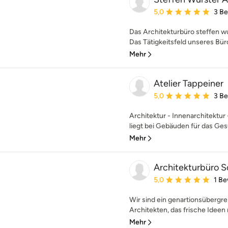
Durchschnittliche Bewe
5,0
3 B
Das Architekturbüro steffen w
Das Tätigkeitsfeld unseres Büro
Mehr
Atelier Tappeiner
Durchschnittliche Bewe
5,0
3 B
Architektur - Innenarchitektur
liegt bei Gebäuden für das Ges
Mehr
Architekturbüro S
Durchschnittliche Bewe
5,0
1 B
Wir sind ein genartionsübergr
Architekten, das frische Ideen 
Mehr