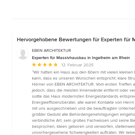
Hervorgehobene Bewertungen für Experten für M
EBEN ARCHITEKTUR
Experten für Massivhausbau in Ingelheim am Rhein
Durchschnittliche
12. Februar 2025
Bewertung:
“Wir hatten ein Haus aus den 60ern mit vielen kleine
5
kann, dass es unseren Wünschen entspricht: klare Str
von
Hörner von EBEN ARCHITEKTUR. Vom ersten Treffen an
5
jedoch, dass die meisten Innenwände entfernt oder ve
Sternen
sollte das Haus modernsten Energiestandards entspre
Energieeffizienzberater, alle waren Kontakte von Her
mit uns ausgeschrieben und die beauftragten Unterneh
größter Geduld alle Behördengenehmigungen eingeholt, 
verbindliche Art, sein großes Fachwissen und seine B
besprochen, Ideen geboren und verworfen, stellenwei
unvorhergesehene Schwierigkeiten auftraten. Wir lieb