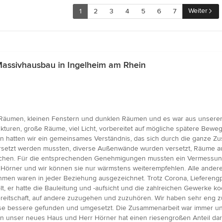
Weiter
1
2
3
4
5
6
7
assivhausbau in Ingelheim am Rhein
n Räumen, kleinen Fenstern und dunklen Räumen und es war aus unserer
ukturen, große Räume, viel Licht, vorbereitet auf mögliche spätere Be
 hatten wir ein gemeinsames Verständnis, das sich durch die ganze Z
rsetzt werden mussten, diverse Außenwände wurden versetzt, Räume aufg
chen. Für die entsprechenden Genehmigungen mussten ein Vermessungs
rn Hörner und wir können sie nur wärmstens weiterempfehlen. Alle and
men waren in jeder Beziehung ausgezeichnet. Trotz Corona, Lieferengp
er hatte die Bauleitung und -aufsicht und die zahlreichen Gewerke koo
ereitschaft, auf andere zuzugehen und zuzuhören. Wir haben sehr eng 
se bessere gefunden und umgesetzt. Die Zusammenarbeit war immer und
en unser neues Haus und Herr Hörner hat einen riesengroßen Anteil dar