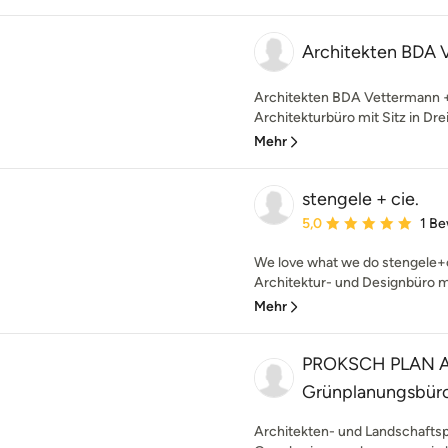
Architekten BDA 
Architekten BDA Vettermann + 
Architekturbüro mit Sitz in Drei
Mehr
stengele + cie.
Durchschnittliche Bewe
5,0
1 B
We love what we do stengele+cie
Architektur- und Designbüro mit
Mehr
PROKSCH PLAN Ar
Grünplanungsbür
Architekten- und Landschaftsp