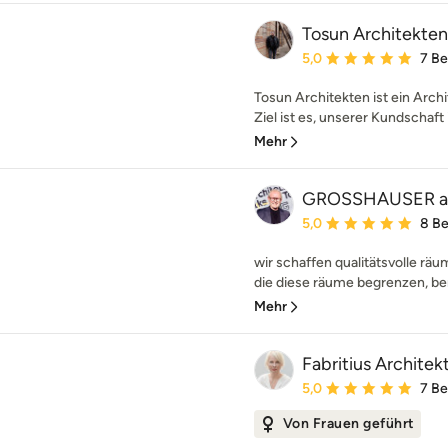
Tosun Architekten
Durchschnittliche Bewe
5,0
7 B
Tosun Architekten ist ein Arc
Ziel ist es, unserer Kundschaft i
Mehr
GROSSHAUSER ar
Durchschnittliche Bewe
5,0
8 B
wir schaffen qualitätsvolle räu
die diese räume begrenzen, ber
Mehr
Fabritius Architek
Durchschnittliche Bewe
5,0
7 B
Von Frauen geführt