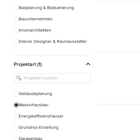
Badplanung & Badsanierung
Bauunternehmen
Innenarchitekten
Interior Designer & Raumausstatter
Küchenplanung
Projektart (1)
Landschaftsarchitekten
Armaturen & Sanitärbedarf
Beleuchtung
Gebäudeplanung
Einbauschränke
Massivhausbau
Alle anzeigen
Energieeffizienzhäuser
Grundriss-Erstellung
Garagenbau