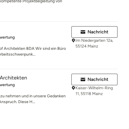
ompetente Projektbegleitung von
Nachricht
rtung: 5 von 5 Sternen
ewertung
Im Niedergarten 12a,
55124 Mainz
 Architekten BDA Wir sind ein Büro
Arbeitsschwerpunk...
Architekten
Nachricht
rtung: 5 von 5 Sternen
ewertung
Kaiser-Wilhelm-Ring
11, 55118 Mainz
st zu nehmen und in unsere Gedanken
 Anspruch. Diese H...