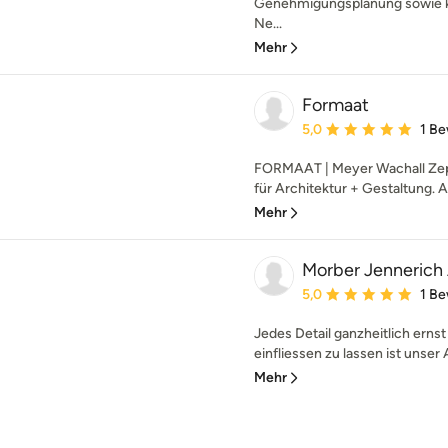
Genehmigungsplanung sowie k
Ne...
Mehr
Formaat
Durchschnittliche Bewe
5,0
1 B
FORMAAT | Meyer Wachall Zepf
für Architektur + Gestaltung. 
Mehr
Morber Jennerich 
Durchschnittliche Bewe
5,0
1 B
Jedes Detail ganzheitlich ern
einfliessen zu lassen ist unser
Mehr