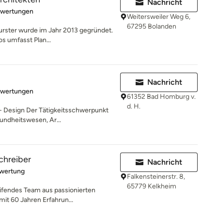
Nachricht
rtung: 5 von 5 Sternen
ewertungen
Weitersweiler Weg 6,
67295 Bolanden
urster wurde im Jahr 2013 gegründet.
s umfasst Plan...
Nachricht
rtung: 5 von 5 Sternen
ewertungen
61352 Bad Homburg v.
d. H.
 - Design Der Tätigkeitsschwerpunkt
undheitswesen, Ar...
chreiber
Nachricht
rtung: 5 von 5 Sternen
ewertung
Falkensteinerstr. 8,
65779 Kelkheim
eifendes Team aus passionierten
mit 60 Jahren Erfahrun...