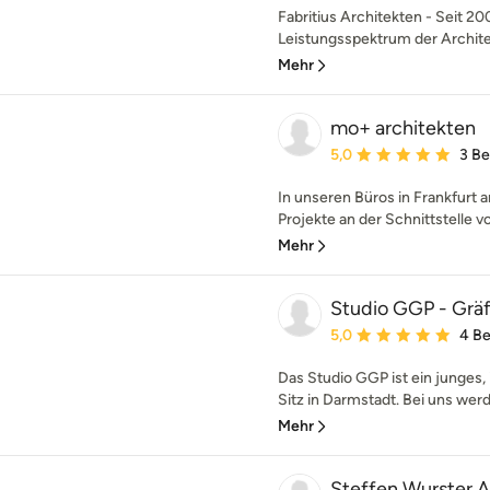
Fabritius Architekten - Seit 2
Leistungsspektrum der Architek
Mehr
mo+ architekten
Durchschnittliche Bewe
5,0
3 B
In unseren Büros in Frankfurt
Projekte an der Schnittstelle v
Mehr
Studio GGP - Grä
Durchschnittliche Bewe
5,0
4 B
Das Studio GGP ist ein junges,
Sitz in Darmstadt. Bei uns werde
Mehr
Steffen Wurster A