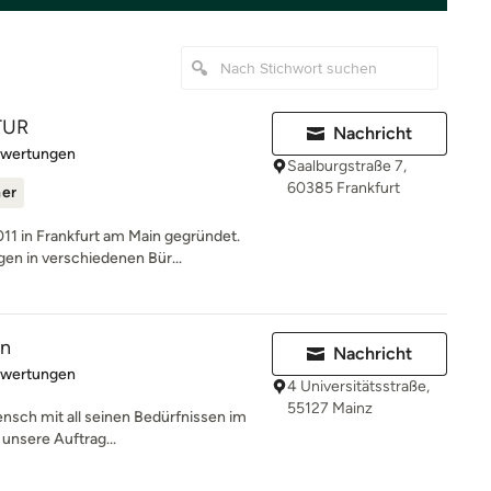
TUR
Nachricht
rtung: 5 von 5 Sternen
ewertungen
Saalburgstraße 7,
60385 Frankfurt
ner
 in Frankfurt am Main gegründet.
n in verschiedenen Bür...
en
Nachricht
rtung: 5 von 5 Sternen
ewertungen
4 Universitätsstraße,
55127 Mainz
ensch mit all seinen Bedürfnissen im
 unsere Auftrag...