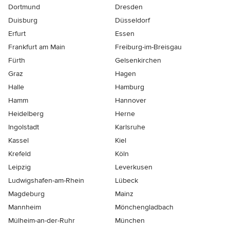
Dortmund
Dresden
Duisburg
Düsseldorf
Erfurt
Essen
Frankfurt am Main
Freiburg-im-Breisgau
Fürth
Gelsenkirchen
Graz
Hagen
Halle
Hamburg
Hamm
Hannover
Heidelberg
Herne
Ingolstadt
Karlsruhe
Kassel
Kiel
Krefeld
Köln
Leipzig
Leverkusen
Ludwigshafen-am-Rhein
Lübeck
Magdeburg
Mainz
Mannheim
Mönchen­gladbach
Mülheim-an-der-Ruhr
München