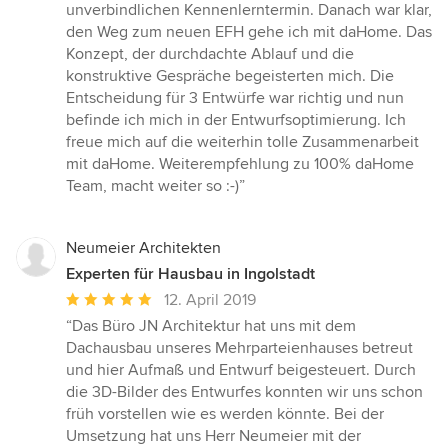
5
unverbindlichen Kennenlerntermin. Danach war klar,
Sternen
den Weg zum neuen EFH gehe ich mit daHome. Das
Konzept, der durchdachte Ablauf und die
konstruktive Gespräche begeisterten mich. Die
Entscheidung für 3 Entwürfe war richtig und nun
befinde ich mich in der Entwurfsoptimierung. Ich
freue mich auf die weiterhin tolle Zusammenarbeit
mit daHome. Weiterempfehlung zu 100% daHome
Team, macht weiter so :-)”
Neumeier Architekten
Experten für Hausbau in Ingolstadt
Durchschnittliche
12. April 2019
Bewertung:
“Das Büro JN Architektur hat uns mit dem
5
Dachausbau unseres Mehrparteienhauses betreut
von
und hier Aufmaß und Entwurf beigesteuert. Durch
5
die 3D-Bilder des Entwurfes konnten wir uns schon
Sternen
früh vorstellen wie es werden könnte. Bei der
Umsetzung hat uns Herr Neumeier mit der