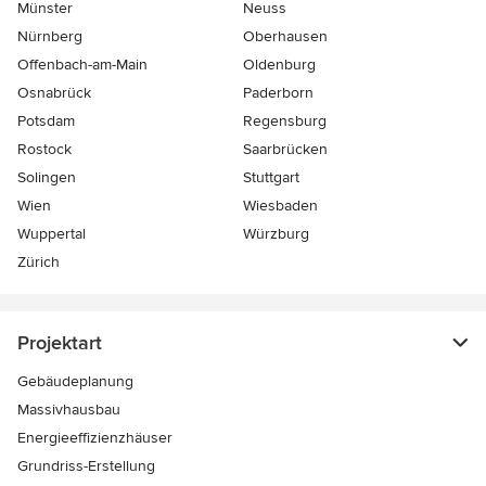
Münster
Neuss
Nürnberg
Oberhausen
Offenbach-am-Main
Oldenburg
Osnabrück
Paderborn
Potsdam
Regensburg
Rostock
Saarbrücken
Solingen
Stuttgart
Wien
Wiesbaden
Wuppertal
Würzburg
Zürich
Projektart
Gebäudeplanung
Massivhausbau
Energieeffizienzhäuser
Grundriss-Erstellung