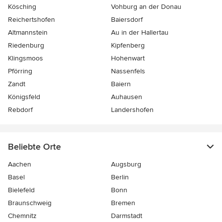
Kösching
Vohburg an der Donau
Reichertshofen
Baiersdorf
Altmannstein
Au in der Hallertau
Riedenburg
Kipfenberg
Klingsmoos
Hohenwart
Pförring
Nassenfels
Zandt
Baiern
Königsfeld
Auhausen
Rebdorf
Landershofen
Beliebte Orte
Aachen
Augsburg
Basel
Berlin
Bielefeld
Bonn
Braunschweig
Bremen
Chemnitz
Darmstadt