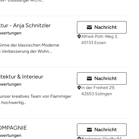
AW- Duisburger Archi...
tur - Anja Schnitzler
Nachricht
rtung: 5 von 5 Sternen
ewertungen
Alfred-Pott-Weg 3,
45133 Essen
 Sinne der klassischen Moderne
n Verbesserung der Wohn...
ektur & Interieur
Nachricht
rtung: 5 von 5 Sternen
ewertungen
In der Freiheit 29,
42653 Solingen
t unser kreatives Team von Flammiger
, hochwertig...
OMPAGNIE
Nachricht
rtung: 5 von 5 Sternen
ewertungen
Bachemer Straße 94,