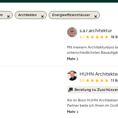
km
Architekten
Energieeffizienzhäuser
s.a.r.architektur
Durchschnittliche Bewe
4,7
18 
Mit meinem Architekturbüro be
unterschiedlichsten Bauaufgabe
Mehr
HUHN Architekte
Durchschnittliche Bewe
5,0
13 
Beratung zu Zuschüsse
Als im Büro HUHN Architekten
Partner biete ich Ihnen im Gro
Mehr