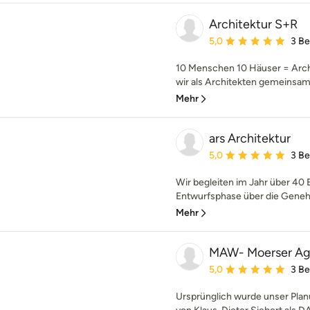
Architektur S+R
Durchschnittliche Bewe
5,0
3 B
10 Menschen 10 Häuser = Arch
wir als Architekten gemeinsam m
Mehr
ars Architektur
Durchschnittliche Bewe
5,0
3 B
Wir begleiten im Jahr über 40 
Entwurfsphase über die Genehm
Mehr
MAW- Moerser Ag
Durchschnittliche Bewe
5,0
3 B
Ursprünglich wurde unser Plan