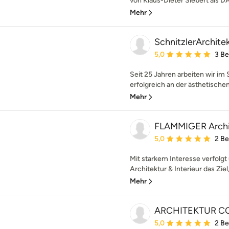
von Klaus-Dieter Siebert als D
Mehr
SchnitzlerArchitek
Durchschnittliche Bewe
5,0
3 B
Seit 25 Jahren arbeiten wir im
erfolgreich an der ästhetische
Mehr
FLAMMIGER Archit
Durchschnittliche Bewe
5,0
2 B
Mit starkem Interesse verfolg
Architektur & Interieur das Ziel
Mehr
ARCHITEKTUR C
Durchschnittliche Bewe
5,0
2 B