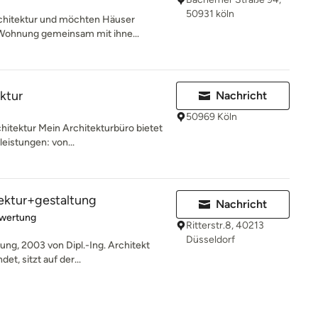
50931 köln
rchitektur und möchten Häuser
 Wohnung gemeinsam mit ihne...
ktur
Nachricht
50969 Köln
hitektur Mein Architekturbüro bietet
eistungen: von...
tektur+gestaltung
Nachricht
rtung: 5 von 5 Sternen
ewertung
Ritterstr.8, 40213
Düsseldorf
ung, 2003 von Dipl.-Ing. Architekt
t, sitzt auf der...