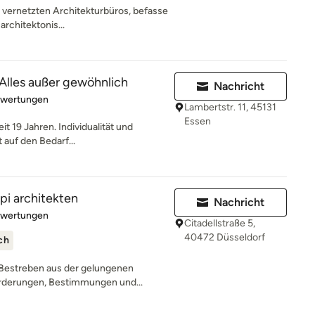
ut vernetzten Architekturbüros, befasse
architektonis...
 Alles außer gewöhnlich
Nachricht
rtung: 5 von 5 Sternen
ewertungen
Lambertstr. 11, 45131
Essen
it 19 Jahren. Individualität und
 auf den Bedarf...
pi architekten
Nachricht
rtung: 5 von 5 Sternen
ewertungen
Citadellstraße 5,
40472 Düsseldorf
ch
 Bestreben aus der gelungenen
rderungen, Bestimmungen und...