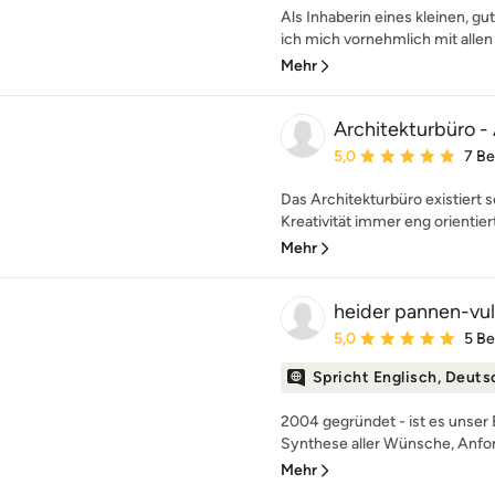
Als Inhaberin eines kleinen, g
ich mich vornehmlich mit allen 
Mehr
Architekturbüro -
Durchschnittliche Bewe
5,0
7 B
Das Architekturbüro existiert se
Kreativität immer eng orientiert
Mehr
heider pannen-vul
Durchschnittliche Bewe
5,0
5 B
Spricht Englisch, Deuts
2004 gegründet - ist es unser
Synthese aller Wünsche, Anfo
Mehr