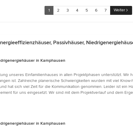
Weiter
1
2
3
4
5
6
7
ergieeffizienzhäuser, Passivhäuser, Niedrigenergiehäu
Niedrigenergiehäuser in Kamphausen
ung unseres Einfamilienhauses in allen Projektphasen unterstützt. Wir
angen ist. Zahlreiche planerische Schwierigkeiten wurden mit viel Kno
 hat sich viel Zeit für die Kommunikation genommen. Leider ist ein H
ement für uns eingesetzt. Wir sind mit dem Projektverlauf und dem Er
Niedrigenergiehäuser in Kamphausen