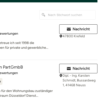
Nachricht
rtung: 4.7 von 5 Sternen
Bewertungen
47800 Krefeld
treue ich seit 1998 die
n für private und gewerbliche...
n PartGmbB
Nachricht
rtung: 5 von 5 Sternen
Bewertungen
Dipl. - Ing. Karsten
Schmidt, Bussardweg
n
1, 41468 Neuss
 für den Wohnungsbau zuständiger
ßraum Düsseldorf Dienst...