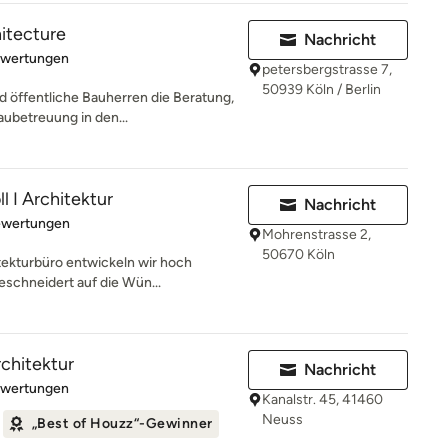
hitecture
Nachricht
rtung: 4.9 von 5 Sternen
ewertungen
petersbergstrasse 7,
50939 Köln / Berlin
d öffentliche Bauherren die Beratung,
ubetreuung in den...
l I Architektur
Nachricht
rtung: 5 von 5 Sternen
ewertungen
Mohrenstrasse 2,
50670 Köln
tekturbüro entwickeln wir hoch
eschneidert auf die Wün...
rchitektur
Nachricht
rtung: 5 von 5 Sternen
ewertungen
Kanalstr. 45, 41460
Neuss
„Best of Houzz“-Gewinner