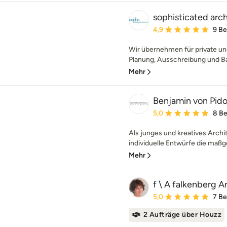
sophisticated arc
Durchschnittliche Bewe
4,9
9 B
Wir übernehmen für private un
Planung, Ausschreibung und Ba
Mehr
Benjamin von Pidol
Durchschnittliche Bewe
5,0
8 B
Als junges und kreatives Archi
individuelle Entwürfe die maßg
Mehr
f \ A falkenberg A
Durchschnittliche Bewe
5,0
7 B
2 Aufträge über Houzz