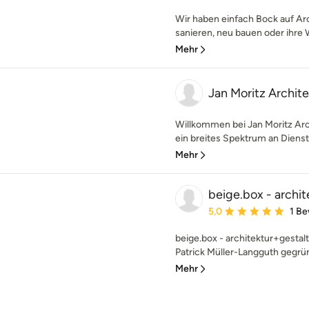
Wir haben einfach Bock auf A
sanieren, neu bauen oder ihre
Mehr
Jan Moritz Archite
Willkommen bei Jan Moritz Arc
ein breites Spektrum an Dienstl
Mehr
beige.box - archi
Durchschnittliche Bewe
5,0
1 B
beige.box - architektur+gestalt
Patrick Müller-Langguth gegründe
Mehr