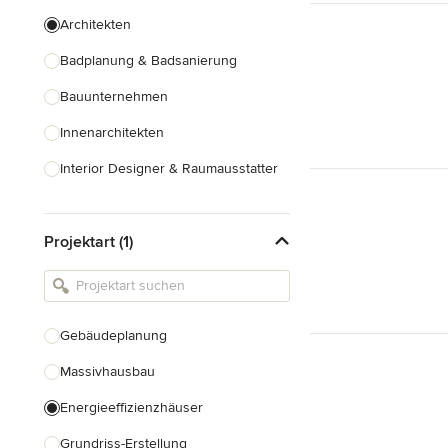
Architekten
Badplanung & Badsanierung
Bauunternehmen
Innenarchitekten
Interior Designer & Raumausstatter
Küchenplanung
Projektart (1)
Landschaftsarchitekten
Armaturen & Sanitärbedarf
Beleuchtung
Gebäudeplanung
Einbauschränke
Massivhausbau
Alle anzeigen
Energieeffizienzhäuser
Grundriss-Erstellung