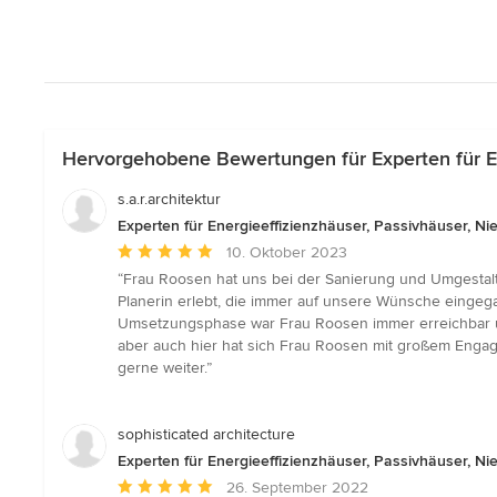
Hervorgehobene Bewertungen für Experten für En
s.a.r.architektur
Experten für Energieeffizienzhäuser, Passivhäuser, 
Durchschnittliche
10. Oktober 2023
Bewertung:
“Frau Roosen hat uns bei der Sanierung und Umgestalt
5
Planerin erlebt, die immer auf unsere Wünsche eingeg
von
Umsetzungsphase war Frau Roosen immer erreichbar und
5
aber auch hier hat sich Frau Roosen mit großem Engag
Sternen
gerne weiter.”
sophisticated architecture
Experten für Energieeffizienzhäuser, Passivhäuser, 
Durchschnittliche
26. September 2022