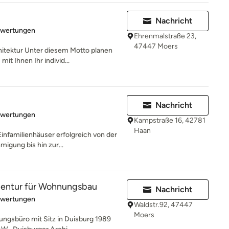
Nachricht
rtung: 5 von 5 Sternen
ewertungen
Ehrenmalstraße 23,
47447 Moers
itektur Unter diesem Motto planen
it Ihnen Ihr individ...
Nachricht
rtung: 5 von 5 Sternen
ewertungen
Kampstraße 16, 42781
Haan
Einfamilienhäuser erfolgreich von der
igung bis hin zur...
entur für Wohnungsbau
Nachricht
rtung: 5 von 5 Sternen
ewertungen
Waldstr.92, 47447
Moers
ungsbüro mit Sitz in Duisburg 1989