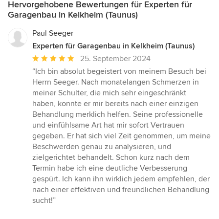
Hervorgehobene Bewertungen für Experten für
Garagenbau in Kelkheim (Taunus)
Paul Seeger
Experten für Garagenbau in Kelkheim (Taunus)
Durchschnittliche
25. September 2024
Bewertung:
“Ich bin absolut begeistert von meinem Besuch bei
5
Herrn Seeger. Nach monatelangen Schmerzen in
von
meiner Schulter, die mich sehr eingeschränkt
5
haben, konnte er mir bereits nach einer einzigen
Sternen
Behandlung merklich helfen. Seine professionelle
und einfühlsame Art hat mir sofort Vertrauen
gegeben. Er hat sich viel Zeit genommen, um meine
Beschwerden genau zu analysieren, und
zielgerichtet behandelt. Schon kurz nach dem
Termin habe ich eine deutliche Verbesserung
gespürt. Ich kann ihn wirklich jedem empfehlen, der
nach einer effektiven und freundlichen Behandlung
sucht!”