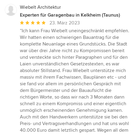
Wiebelt Architektur
Experten für Garagenbau in Kelkheim (Taunus)
Durchschnittliche
23. März 2023
Bewertung:
“Ich kann Frau Wiebelt uneingeschränkt empfehlen.
5
Wir hatten einen schwierigen Bauantrag für die
von
komplette Neuanlage eines Grundstücks. Die Stadt
5
war über drei Jahre nicht zu Kompromissen bereit
Sternen
und versteckte sich hinter Paragraphen und für den
Laien unverständlichen Gesetzestexten, es war
absoluter Stillstand. Frau Wiebelt unterstütze mich
massiv mit ihrem Fachwissen, Bauplänen etc - und
sie fand vor allem im persönlichen Gespräch mit
dem Bürgermeister und der Bauaufsicht die
richtigen Worte, so dass wir nach 3 Monaten dann
schnell zu einem Kompromiss und einer eigentlich
unmöglich erscheinenden Genehmigung kamen.
Auch mit den Handwerkern unterstütze sie bei den
Preis- und Vertragsverhandlungen und hat uns wohl
40.000 Euro damit letztlich gespart. Wegen all dem