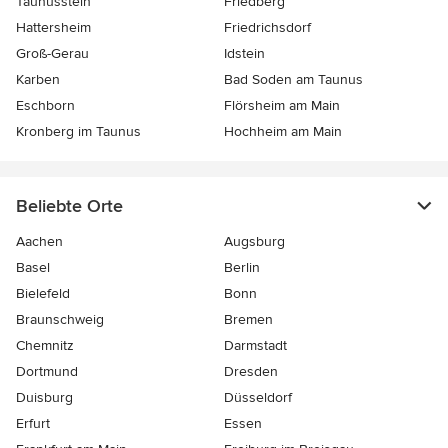
Taunusstein
Friedberg
Hattersheim
Friedrichsdorf
Groß-Gerau
Idstein
Karben
Bad Soden am Taunus
Eschborn
Flörsheim am Main
Kronberg im Taunus
Hochheim am Main
Beliebte Orte
Aachen
Augsburg
Basel
Berlin
Bielefeld
Bonn
Braunschweig
Bremen
Chemnitz
Darmstadt
Dortmund
Dresden
Duisburg
Düsseldorf
Erfurt
Essen