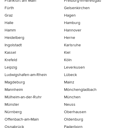
Frankfurt am Main
Freiburg-im-Breisgau
Fürth
Gelsenkirchen
Graz
Hagen
Halle
Hamburg
Hamm
Hannover
Heidelberg
Herne
Ingolstadt
Karlsruhe
Kassel
Kiel
Krefeld
Köln
Leipzig
Leverkusen
Ludwigshafen-am-Rhein
Lübeck
Magdeburg
Mainz
Mannheim
Mönchen­gladbach
Mülheim-an-der-Ruhr
München
Münster
Neuss
Nürnberg
Oberhausen
Offenbach-am-Main
Oldenburg
Osnabrück
Paderborn