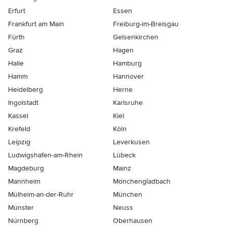
Erfurt
Essen
Frankfurt am Main
Freiburg-im-Breisgau
Fürth
Gelsenkirchen
Graz
Hagen
Halle
Hamburg
Hamm
Hannover
Heidelberg
Herne
Ingolstadt
Karlsruhe
Kassel
Kiel
Krefeld
Köln
Leipzig
Leverkusen
Ludwigshafen-am-Rhein
Lübeck
Magdeburg
Mainz
Mannheim
Mönchen­gladbach
Mülheim-an-der-Ruhr
München
Münster
Neuss
Nürnberg
Oberhausen