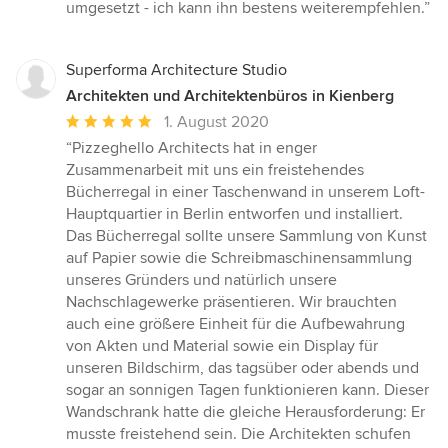
von
umgesetzt - ich kann ihn bestens weiterempfehlen.”
5
Sternen
Superforma Architecture Studio
Architekten und Architektenbüros in Kienberg
Durchschnittliche
1. August 2020
Bewertung:
“Pizzeghello Architects hat in enger
5
Zusammenarbeit mit uns ein freistehendes
von
Bücherregal in einer Taschenwand in unserem Loft-
5
Hauptquartier in Berlin entworfen und installiert.
Sternen
Das Bücherregal sollte unsere Sammlung von Kunst
auf Papier sowie die Schreibmaschinensammlung
unseres Gründers und natürlich unsere
Nachschlagewerke präsentieren. Wir brauchten
auch eine größere Einheit für die Aufbewahrung
von Akten und Material sowie ein Display für
unseren Bildschirm, das tagsüber oder abends und
sogar an sonnigen Tagen funktionieren kann. Dieser
Wandschrank hatte die gleiche Herausforderung: Er
musste freistehend sein. Die Architekten schufen