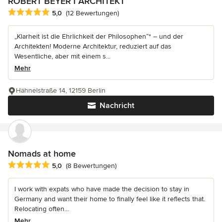
ROBERT BEYER I ARCHITEKT
Durchschnittliche Bewertung: 5 von 5 Sternen
5,0
(12 Bewertungen)
„Klarheit ist die Ehrlichkeit der Philosophen“* – und der
Architekten! Moderne Architektur, reduziert auf das
Wesentliche, aber mit einem s...
Mehr
Hähnelstraße 14, 12159 Berlin
Nachricht
Nomads at home
Durchschnittliche Bewertung: 5 von 5 Sternen
5,0
(8 Bewertungen)
I work with expats who have made the decision to stay in
Germany and want their home to finally feel like it reflects that.
Relocating often...
Mehr