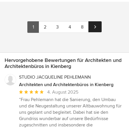
1
2
3
4
8
Hervorgehobene Bewertungen für Architekten und
Architektenbüros in Kienberg
STUDIO JACQUELINE PEHLEMANN
Architekten und Architektenbüros in Kienberg
Durchschnittliche
4. August 2025
Bewertung:
“Frau Pehlemann hat die Sanierung, den Umbau
5
und die Neugestaltung unserer Altbauwohnung für
von
uns geplant und begleitet. Dabei hat sie den
5
Grundriss wunderbar auf unsere Bedürfnisse
Sternen
zugeschnitten und insbesondere die