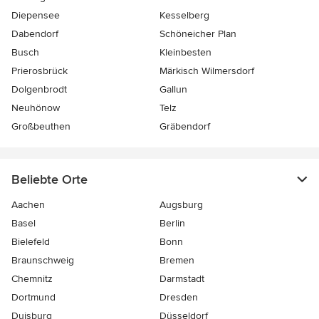
Diepensee
Kesselberg
Dabendorf
Schöneicher Plan
Busch
Kleinbesten
Prierosbrück
Märkisch Wilmersdorf
Dolgenbrodt
Gallun
Neuhönow
Telz
Großbeuthen
Gräbendorf
Beliebte Orte
Aachen
Augsburg
Basel
Berlin
Bielefeld
Bonn
Braunschweig
Bremen
Chemnitz
Darmstadt
Dortmund
Dresden
Duisburg
Düsseldorf