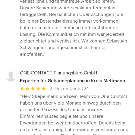
verlässliche und termintreue Arbeit abliefern.
Unsere Sanierung wurde exakt im Terminplan
fertiggestellt. Bei baulichen Überraschungen (die
bei einer Bestandsanierung immer vorkommen)
hatte er immer eine einfache und zielführende
Lösung. Die Kommunikation mit ihm war jederzeit
zielgerichtet und verlässlich. Wir können Sebastian
Schwingeler uneingeschränkt als Partner
empfehlen.”
ONE!CONTACT-Planungsbüro GmbH
Experten für Gebäudeplanung in Kreis Mettmann
Durchschnittliche
2. Dezember 2024
Bewertung:
“Herr Stiepelmann und sein Team von One!Contact
5
haben uns über viele Monate hinweg durch den
von
gesamten Prozess des Umbaus unseres
5
Einfamilienhauses begleitet und unsere
Sternen
Erwartungen bei weitem übertroffen. Bereits beim
ersten Brainstorming haben wir uns verstanden und