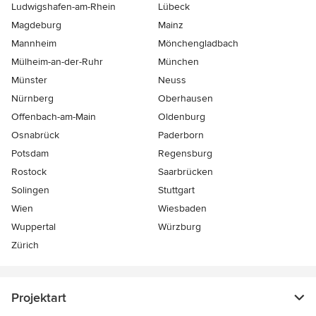
Ludwigshafen-am-Rhein
Lübeck
Magdeburg
Mainz
Mannheim
Mönchen­gladbach
Mülheim-an-der-Ruhr
München
Münster
Neuss
Nürnberg
Oberhausen
Offenbach-am-Main
Oldenburg
Osnabrück
Paderborn
Potsdam
Regensburg
Rostock
Saarbrücken
Solingen
Stuttgart
Wien
Wiesbaden
Wuppertal
Würzburg
Zürich
Projektart