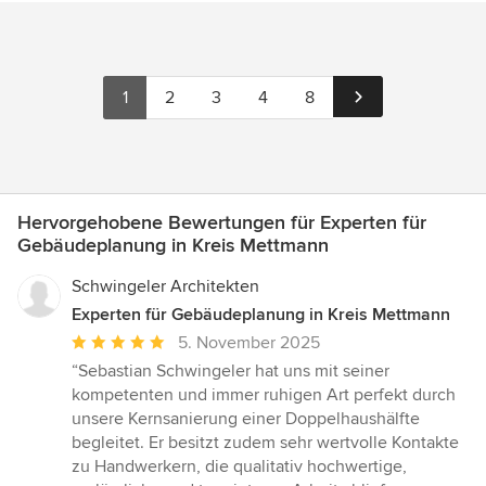
1
2
3
4
8
Hervorgehobene Bewertungen für Experten für
Gebäudeplanung in Kreis Mettmann
Schwingeler Architekten
Experten für Gebäudeplanung in Kreis Mettmann
Durchschnittliche
5. November 2025
Bewertung:
“Sebastian Schwingeler hat uns mit seiner
5
kompetenten und immer ruhigen Art perfekt durch
von
unsere Kernsanierung einer Doppelhaushälfte
5
begleitet. Er besitzt zudem sehr wertvolle Kontakte
Sternen
zu Handwerkern, die qualitativ hochwertige,