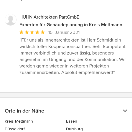
HUHN Architekten PartGmbB
Experten für Gebäudeplanung in Kreis Mettmann
Durchschnittliche
15. Januar 2021
Bewertung:
“Für uns als Innenarchitekten ist Herr Schmidt ein
5
wirklich toller Kooperationspartner: Sehr kompetent,
von
immer verbindlich und zuverlässig, besonders
5
angenehm im Umgang und der Kommunikation. Wir
Sternen
werden gerne wieder in weiteren Projekten
zusammenarbeiten. Absolut empfehlenswert!”
Orte in der Nähe
Kreis Mettmann
Essen
Düsseldorf
Duisburg