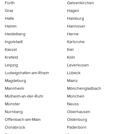
Fürth
Gelsenkirchen
Graz
Hagen
Halle
Hamburg
Hamm
Hannover
Heidelberg
Herne
Ingolstadt
Karlsruhe
Kassel
Kiel
Krefeld
Köln
Leipzig
Leverkusen
Ludwigshafen-am-Rhein
Lübeck
Magdeburg
Mainz
Mannheim
Mönchen­gladbach
Mülheim-an-der-Ruhr
München
Münster
Neuss
Nürnberg
Oberhausen
Offenbach-am-Main
Oldenburg
Osnabrück
Paderborn