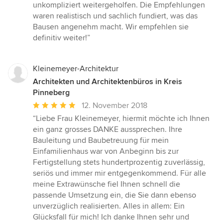
unkompliziert weitergeholfen. Die Empfehlungen
waren realistisch und sachlich fundiert, was das
Bausen angenehm macht. Wir empfehlen sie
definitiv weiter!”
Kleinemeyer-Architektur
Architekten und Architektenbüros in Kreis
Pinneberg
Durchschnittliche
12. November 2018
Bewertung:
“Liebe Frau Kleinemeyer, hiermit möchte ich Ihnen
5
ein ganz grosses DANKE aussprechen. Ihre
von
Bauleitung und Baubetreuung für mein
5
Einfamilienhaus war von Anbeginn bis zur
Sternen
Fertigstellung stets hundertprozentig zuverlässig,
seriös und immer mir entgegenkommend. Für alle
meine Extrawünsche fiel Ihnen schnell die
passende Umsetzung ein, die Sie dann ebenso
unverzüglich realisierten. Alles in allem: Ein
Glücksfall für mich! Ich danke Ihnen sehr und