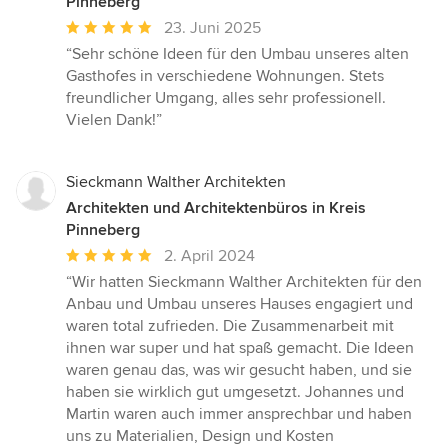
Pinneberg
Durchschnittliche
23. Juni 2025
Bewertung:
“Sehr schöne Ideen für den Umbau unseres alten
5
Gasthofes in verschiedene Wohnungen. Stets
von
freundlicher Umgang, alles sehr professionell.
5
Vielen Dank!”
Sternen
Sieckmann Walther Architekten
Architekten und Architektenbüros in Kreis
Pinneberg
Durchschnittliche
2. April 2024
Bewertung:
“Wir hatten Sieckmann Walther Architekten für den
5
Anbau und Umbau unseres Hauses engagiert und
von
waren total zufrieden. Die Zusammenarbeit mit
5
ihnen war super und hat spaß gemacht. Die Ideen
Sternen
waren genau das, was wir gesucht haben, und sie
haben sie wirklich gut umgesetzt. Johannes und
Martin waren auch immer ansprechbar und haben
uns zu Materialien, Design und Kosten