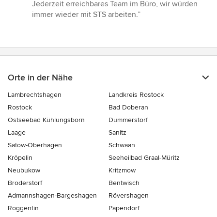
von
Jederzeit erreichbares Team im Büro, wir würden
5
immer wieder mit STS arbeiten.”
Sternen
Orte in der Nähe
Lambrechtshagen
Landkreis Rostock
Rostock
Bad Doberan
Ostseebad Kühlungsborn
Dummerstorf
Laage
Sanitz
Satow-Oberhagen
Schwaan
Kröpelin
Seeheilbad Graal-Müritz
Neubukow
Kritzmow
Broderstorf
Bentwisch
Admannshagen-Bargeshagen
Rövershagen
Roggentin
Papendorf