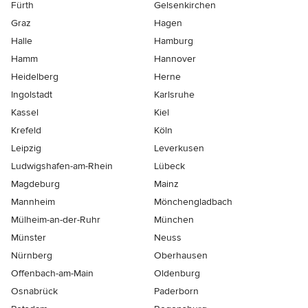
Fürth
Gelsenkirchen
Graz
Hagen
Halle
Hamburg
Hamm
Hannover
Heidelberg
Herne
Ingolstadt
Karlsruhe
Kassel
Kiel
Krefeld
Köln
Leipzig
Leverkusen
Ludwigshafen-am-Rhein
Lübeck
Magdeburg
Mainz
Mannheim
Mönchen­gladbach
Mülheim-an-der-Ruhr
München
Münster
Neuss
Nürnberg
Oberhausen
Offenbach-am-Main
Oldenburg
Osnabrück
Paderborn