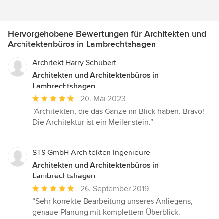
Hervorgehobene Bewertungen für Architekten und
Architektenbüros in Lambrechtshagen
Architekt Harry Schubert
Architekten und Architektenbüros in
Lambrechtshagen
Durchschnittliche
20. Mai 2023
Bewertung:
“Architekten, die das Ganze im Blick haben. Bravo!
5
Die Architektur ist ein Meilenstein.”
von
5
Sternen
STS GmbH Architekten Ingenieure
Architekten und Architektenbüros in
Lambrechtshagen
Durchschnittliche
26. September 2019
Bewertung:
“Sehr korrekte Bearbeitung unseres Anliegens,
5
genaue Planung mit komplettem Überblick.