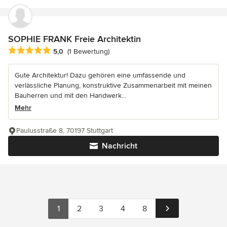
SOPHIE FRANK Freie Architektin
Durchschnittliche Bewertung: 5 von 5 Sternen
5,0
(1 Bewertung)
Gute Architektur! Dazu gehören eine umfassende und
verlässliche Planung, konstruktive Zusammenarbeit mit meinen
Bauherren und mit den Handwerk...
Mehr
Paulusstraße 8, 70197 Stuttgart
Nachricht
1
2
3
4
8