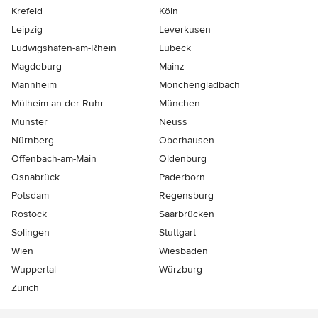
Krefeld
Köln
Leipzig
Leverkusen
Ludwigshafen-am-Rhein
Lübeck
Magdeburg
Mainz
Mannheim
Mönchen­gladbach
Mülheim-an-der-Ruhr
München
Münster
Neuss
Nürnberg
Oberhausen
Offenbach-am-Main
Oldenburg
Osnabrück
Paderborn
Potsdam
Regensburg
Rostock
Saarbrücken
Solingen
Stuttgart
Wien
Wiesbaden
Wuppertal
Würzburg
Zürich