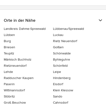
Orte in der Nähe
Landkreis Dahme-Spreewald
Lübbenau/Spreewald
Lübben
Luckau
Burg
Rietz Neuendorf
Briesen
Golßen
Teupitz
Schönwalde
Märkisch Buchholz
Byhleguhre
Rietzneuendorf
Schönfeld
Lehde
Leipe
Radduscher Kaupen
Hindenberg
Paserin
Eisdorf
Wittmannsdorf
Klein Klessow
Stöbritz
Sando
Groß Beuchow
Cahnsdorf