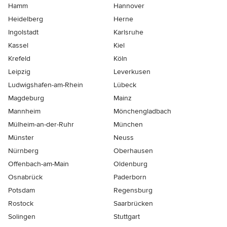
Hamm
Hannover
Heidelberg
Herne
Ingolstadt
Karlsruhe
Kassel
Kiel
Krefeld
Köln
Leipzig
Leverkusen
Ludwigshafen-am-Rhein
Lübeck
Magdeburg
Mainz
Mannheim
Mönchen­gladbach
Mülheim-an-der-Ruhr
München
Münster
Neuss
Nürnberg
Oberhausen
Offenbach-am-Main
Oldenburg
Osnabrück
Paderborn
Potsdam
Regensburg
Rostock
Saarbrücken
Solingen
Stuttgart