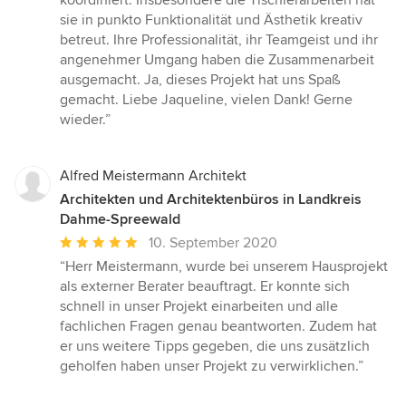
koordiniert. Insbesondere die Tischlerarbeiten hat
sie in punkto Funktionalität und Ästhetik kreativ
betreut. Ihre Professionalität, ihr Teamgeist und ihr
angenehmer Umgang haben die Zusammenarbeit
ausgemacht. Ja, dieses Projekt hat uns Spaß
gemacht. Liebe Jaqueline, vielen Dank! Gerne
wieder.”
Alfred Meistermann Architekt
Architekten und Architektenbüros in Landkreis
Dahme-Spreewald
Durchschnittliche
10. September 2020
Bewertung:
“Herr Meistermann, wurde bei unserem Hausprojekt
5
als externer Berater beauftragt. Er konnte sich
von
schnell in unser Projekt einarbeiten und alle
5
fachlichen Fragen genau beantworten. Zudem hat
Sternen
er uns weitere Tipps gegeben, die uns zusätzlich
geholfen haben unser Projekt zu verwirklichen.”