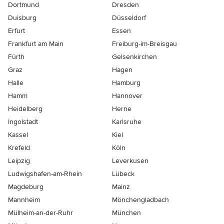
Dortmund
Dresden
Duisburg
Düsseldorf
Erfurt
Essen
Frankfurt am Main
Freiburg-im-Breisgau
Fürth
Gelsenkirchen
Graz
Hagen
Halle
Hamburg
Hamm
Hannover
Heidelberg
Herne
Ingolstadt
Karlsruhe
Kassel
Kiel
Krefeld
Köln
Leipzig
Leverkusen
Ludwigshafen-am-Rhein
Lübeck
Magdeburg
Mainz
Mannheim
Mönchen­gladbach
Mülheim-an-der-Ruhr
München