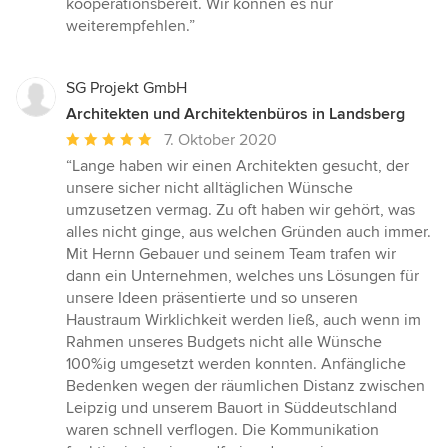
kooperationsbereit. Wir können es nur
5
weiterempfehlen.”
Sternen
SG Projekt GmbH
Architekten und Architektenbüros in Landsberg
Durchschnittliche
7. Oktober 2020
Bewertung:
“Lange haben wir einen Architekten gesucht, der
5
unsere sicher nicht alltäglichen Wünsche
von
umzusetzen vermag. Zu oft haben wir gehört, was
5
alles nicht ginge, aus welchen Gründen auch immer.
Sternen
Mit Hernn Gebauer und seinem Team trafen wir
dann ein Unternehmen, welches uns Lösungen für
unsere Ideen präsentierte und so unseren
Haustraum Wirklichkeit werden ließ, auch wenn im
Rahmen unseres Budgets nicht alle Wünsche
100%ig umgesetzt werden konnten. Anfängliche
Bedenken wegen der räumlichen Distanz zwischen
Leipzig und unserem Bauort in Süddeutschland
waren schnell verflogen. Die Kommunikation