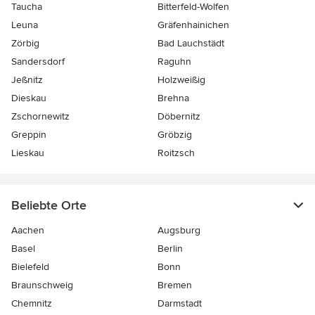
Taucha
Bitterfeld-Wolfen
Leuna
Gräfenhainichen
Zörbig
Bad Lauchstädt
Sandersdorf
Raguhn
Jeßnitz
Holzweißig
Dieskau
Brehna
Zschornewitz
Döbernitz
Greppin
Gröbzig
Lieskau
Roitzsch
Beliebte Orte
Aachen
Augsburg
Basel
Berlin
Bielefeld
Bonn
Braunschweig
Bremen
Chemnitz
Darmstadt