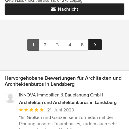
Karl-Liebknecht-Straße 88, 04275 Leipzig
Nachricht
1
2
3
4
8
Hervorgehobene Bewertungen für Architekten und
Architektenbüros in Landsberg
INNOVA Immobilien & Bauplanung GmbH
Architekten und Architektenbüros in Landsberg
Durchschnittliche
21. Juni 2023
Bewertung:
“Im Großen und Ganzen sehr zufrieden mit der
5
Planung unseres Traumhauses, zudem auch sehr
von