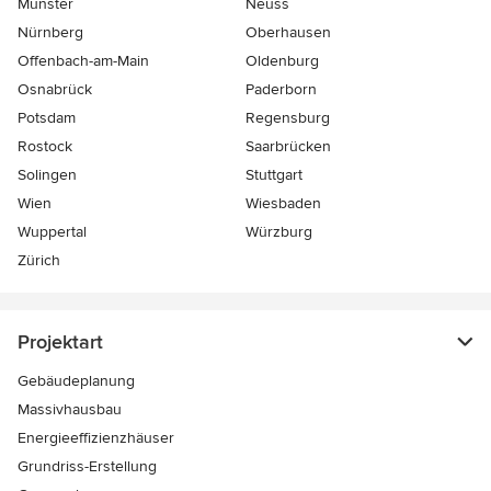
Münster
Neuss
Nürnberg
Oberhausen
Offenbach-am-Main
Oldenburg
Osnabrück
Paderborn
Potsdam
Regensburg
Rostock
Saarbrücken
Solingen
Stuttgart
Wien
Wiesbaden
Wuppertal
Würzburg
Zürich
Projektart
Gebäudeplanung
Massivhausbau
Energieeffizienzhäuser
Grundriss-Erstellung