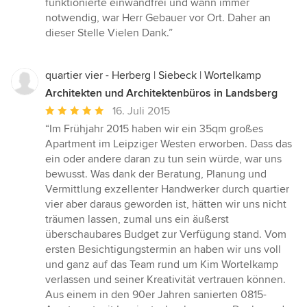
funktionierte einwandfrei und wann immer
notwendig, war Herr Gebauer vor Ort. Daher an
dieser Stelle Vielen Dank.”
quartier vier - Herberg | Siebeck | Wortelkamp
Architekten und Architektenbüros in Landsberg
Durchschnittliche
16. Juli 2015
Bewertung:
“Im Frühjahr 2015 haben wir ein 35qm großes
5
Apartment im Leipziger Westen erworben. Dass das
von
ein oder andere daran zu tun sein würde, war uns
5
bewusst. Was dank der Beratung, Planung und
Sternen
Vermittlung exzellenter Handwerker durch quartier
vier aber daraus geworden ist, hätten wir uns nicht
träumen lassen, zumal uns ein äußerst
überschaubares Budget zur Verfügung stand. Vom
ersten Besichtigungstermin an haben wir uns voll
und ganz auf das Team rund um Kim Wortelkamp
verlassen und seiner Kreativität vertrauen können.
Aus einem in den 90er Jahren sanierten 0815-