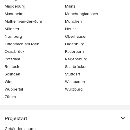
Magdeburg
Mainz
Mannheim
Mönchen­gladbach
Mülheim-an-der-Ruhr
München
Münster
Neuss
Nürnberg
Oberhausen
Offenbach-am-Main
Oldenburg
Osnabrück
Paderborn
Potsdam
Regensburg
Rostock
Saarbrücken
Solingen
Stuttgart
Wien
Wiesbaden
Wuppertal
Würzburg
Zürich
Projektart
Gebäudeplanung