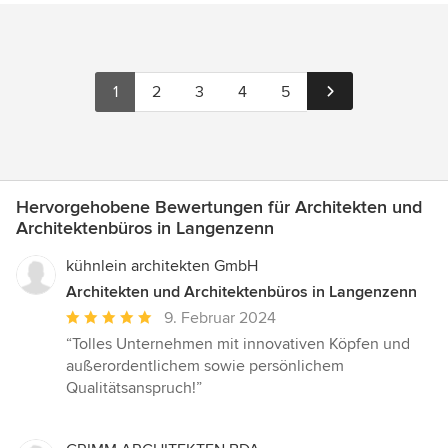
1
2
3
4
5
Hervorgehobene Bewertungen für Architekten und
Architektenbüros in Langenzenn
kühnlein architekten GmbH
Architekten und Architektenbüros in Langenzenn
Durchschnittliche
9. Februar 2024
Bewertung:
“Tolles Unternehmen mit innovativen Köpfen und
5
außerordentlichem sowie persönlichem
von
Qualitätsanspruch!”
5
Sternen