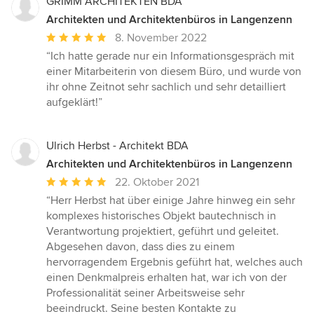
GRIMM ARCHITEKTEN BDA
Architekten und Architektenbüros in Langenzenn
Durchschnittliche
8. November 2022
Bewertung:
“Ich hatte gerade nur ein Informationsgespräch mit
5
einer Mitarbeiterin von diesem Büro, und wurde von
von
ihr ohne Zeitnot sehr sachlich und sehr detailliert
5
aufgeklärt!”
Sternen
Ulrich Herbst - Architekt BDA
Architekten und Architektenbüros in Langenzenn
Durchschnittliche
22. Oktober 2021
Bewertung:
“Herr Herbst hat über einige Jahre hinweg ein sehr
5
komplexes historisches Objekt bautechnisch in
von
Verantwortung projektiert, geführt und geleitet.
5
Abgesehen davon, dass dies zu einem
Sternen
hervorragendem Ergebnis geführt hat, welches auch
einen Denkmalpreis erhalten hat, war ich von der
Professionalität seiner Arbeitsweise sehr
beeindruckt. Seine besten Kontakte zu