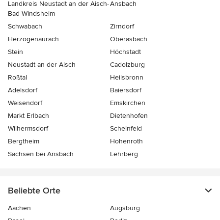
Landkreis Neustadt an der Aisch-
Ansbach
Bad Windsheim
Schwabach
Zirndorf
Herzogenaurach
Oberasbach
Stein
Höchstadt
Neustadt an der Aisch
Cadolzburg
Roßtal
Heilsbronn
Adelsdorf
Baiersdorf
Weisendorf
Emskirchen
Markt Erlbach
Dietenhofen
Wilhermsdorf
Scheinfeld
Bergtheim
Hohenroth
Sachsen bei Ansbach
Lehrberg
Beliebte Orte
Aachen
Augsburg