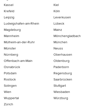
Kassel
Kiel
Krefeld
Köln
Leipzig
Leverkusen
Ludwigshafen-am-Rhein
Lübeck
Magdeburg
Mainz
Mannheim
Mönchen­gladbach
Mülheim-an-der-Ruhr
München
Münster
Neuss
Nürnberg
Oberhausen
Offenbach-am-Main
Oldenburg
Osnabrück
Paderborn
Potsdam
Regensburg
Rostock
Saarbrücken
Solingen
Stuttgart
Wien
Wiesbaden
Wuppertal
Würzburg
Zürich