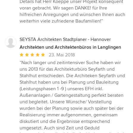
Details hat Herr Koeppe unser Projekt konsequent
voran gebracht. Wir sagen DANKE! für Ihre
hilfreichen Anregungen und wünschen Ihnen auch
weiterhin viele zufriedene Baufamilien!”
SEYSTA Architekten Stadtplaner - Hannover
Architekten und Architektenbüros in Langlingen
Durchschnittliche
23. Mai 2018
Bewertung:
“Nach langer und zeitintensiver Suche haben wir
5
uns 2013 für das Architekturbüro Seyfarth und
von
Stahlhut entschieden. Die Architeken Seyfarth und
5
Stahlhut haben uns bei Planung und Bauleitung
Sternen
(Leistungsphasen 1 -9 ) unseres EFH inkl.
Außenanlagen / Gartengestaltung perfekt beraten
und begleitet. Unsere Wünsche/ Vorstellung
wurden bei der Planung sowie auch später bei der
Realisierung immer aufgenommen, gemeinsam
diskutiert und die Ergebnisse entsprechend
umgesetzt. Auch sind Zeit und Geduld