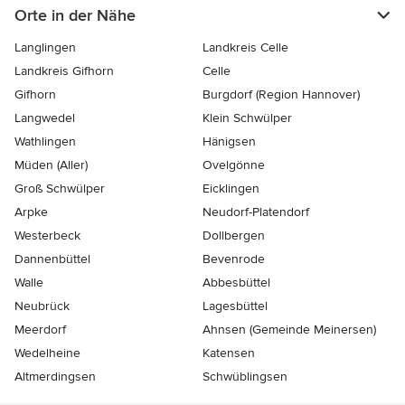
Orte in der Nähe
Langlingen
Landkreis Celle
Landkreis Gifhorn
Celle
Gifhorn
Burgdorf (Region Hannover)
Langwedel
Klein Schwülper
Wathlingen
Hänigsen
Müden (Aller)
Ovelgönne
Groß Schwülper
Eicklingen
Arpke
Neudorf-Platendorf
Westerbeck
Dollbergen
Dannenbüttel
Bevenrode
Walle
Abbesbüttel
Neubrück
Lagesbüttel
Meerdorf
Ahnsen (Gemeinde Meinersen)
Wedelheine
Katensen
Altmerdingsen
Schwüblingsen