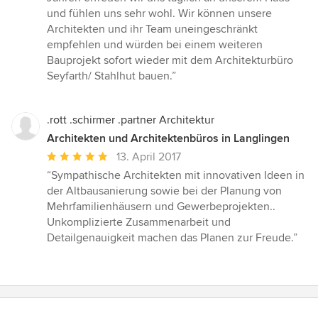
und fühlen uns sehr wohl. Wir können unsere
Architekten und ihr Team uneingeschränkt
empfehlen und würden bei einem weiteren
Bauprojekt sofort wieder mit dem Architekturbüro
Seyfarth/ Stahlhut bauen.”
.rott .schirmer .partner Architektur
Architekten und Architektenbüros in Langlingen
Durchschnittliche
13. April 2017
Bewertung:
“Sympathische Architekten mit innovativen Ideen in
5
der Altbausanierung sowie bei der Planung von
von
Mehrfamilienhäusern und Gewerbeprojekten..
5
Unkomplizierte Zusammenarbeit und
Sternen
Detailgenauigkeit machen das Planen zur Freude.”