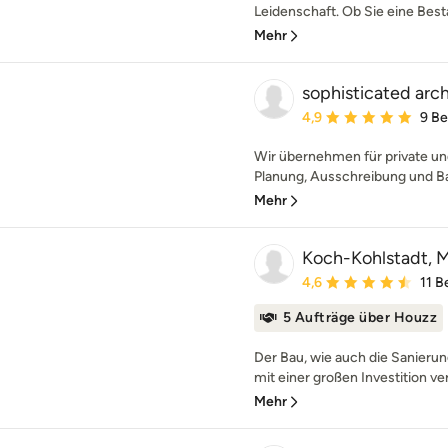
Leidenschaft. Ob Sie eine Best
Mehr
sophisticated arc
Durchschnittliche Bewe
4,9
9 B
Wir übernehmen für private un
Planung, Ausschreibung und Ba
Mehr
Koch-Kohlstadt, Mi
Durchschnittliche Bewe
4,6
11 
5 Aufträge über Houzz
Der Bau, wie auch die Sanierun
mit einer großen Investition ve
Mehr