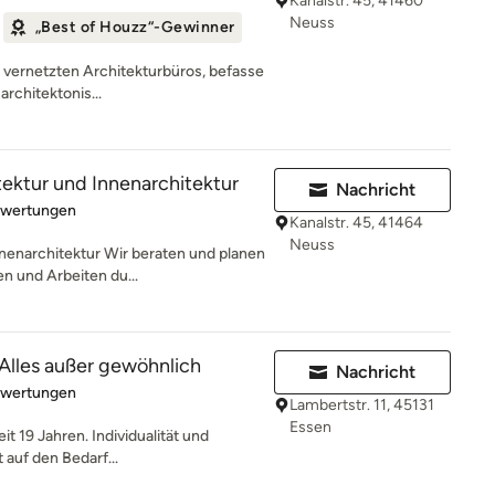
Kanalstr. 45, 41460
Neuss
„Best of Houzz“-Gewinner
ut vernetzten Architekturbüros, befasse
architektonis...
ektur und Innenarchitektur
Nachricht
rtung: 4.9 von 5 Sternen
ewertungen
Kanalstr. 45, 41464
Neuss
nenarchitektur Wir beraten und planen
n und Arbeiten du...
 Alles außer gewöhnlich
Nachricht
rtung: 5 von 5 Sternen
ewertungen
Lambertstr. 11, 45131
Essen
it 19 Jahren. Individualität und
 auf den Bedarf...