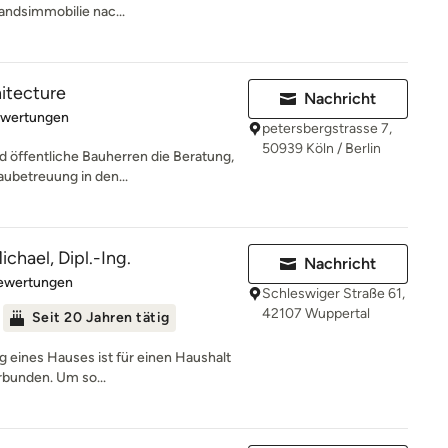
andsimmobilie nac...
hitecture
Nachricht
rtung: 4.9 von 5 Sternen
ewertungen
petersbergstrasse 7,
50939 Köln / Berlin
d öffentliche Bauherren die Beratung,
ubetreuung in den...
chael, Dipl.-Ing.
Nachricht
rtung: 4.6 von 5 Sternen
Bewertungen
Schleswiger Straße 61,
42107 Wuppertal
Seit 20 Jahren tätig
g eines Hauses ist für einen Haushalt
rbunden. Um so...