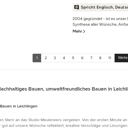
Spricht Englisch, Deuts
2004 gegründet - ist es unser
Synthese aller Wünsche, Anfo
Mehr
Weite
1
2
3
4
5
6
7
8
11
achhaltiges Bauen, umweltfreundliches Bauen in Leichl
Bauen in Leichlingen
en Stern an das Studio Meuleneers vergeben. Von der ersten Minute an
gut auf unsere Wünsche reflektiert, kreative Vorschläge und Lösungen 