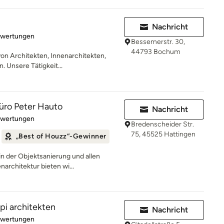
Nachricht
rtung: 5 von 5 Sternen
ewertungen
Bessemerstr. 30,
44793 Bochum
on Architekten, Innenarchitekten,
 Unsere Tätigkeit...
üro Peter Hauto
Nachricht
rtung: 4.9 von 5 Sternen
ewertungen
Bredenscheider Str.
75, 45525 Hattingen
„Best of Houzz“-Gewinner
n der Objektsanierung und allen
architektur bieten wi...
pi architekten
Nachricht
rtung: 5 von 5 Sternen
ewertungen