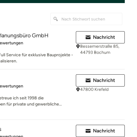
lanungsbüro GmbH
Nachricht
rtung: 5 von 5 Sternen
Bewertungen
Bessemerstraße 85,
44793 Bochum
Full Service für exklusive Bauprojekte -
alisieren.
Nachricht
rtung: 4.7 von 5 Sternen
Bewertungen
47800 Krefeld
treue ich seit 1998 die
n für private und gewerbliche...
s
Nachricht
rtung: 5 von 5 Sternen
Bewertungen