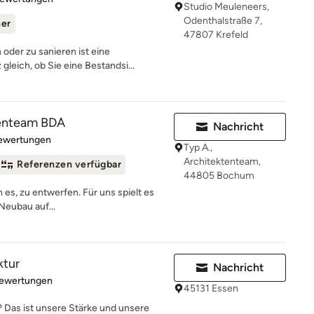
Studio Meuleneers,
Odenthalstraße 7,
ner
47807 Krefeld
oder zu sanieren ist eine
leich, ob Sie eine Bestandsi...
tenteam BDA
Nachricht
rtung: 5 von 5 Sternen
Bewertungen
Typ A.,
Architektenteam,
Referenzen verfügbar
44805 Bochum
n es, zu entwerfen. Für uns spielt es
Neubau auf...
ktur
Nachricht
rtung: 5 von 5 Sternen
Bewertungen
45131 Essen
 Das ist unsere Stärke und unsere