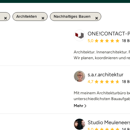
Architekten
Nachhaltiges Bauen
ONE!CONTACT-P
Durchschnittliche Bewe
5,0
18 
Architektur. Innenarchitektur. 
Wir planen, koordinieren und re
s.a.r.architektur
Durchschnittliche Bewe
4,7
18 
Mit meinem Architekturbüro be
unterschiedlichsten Bauaufgabe
Mehr
Studio Meuleneer
Durchschnittliche Bewe
5,0
14 