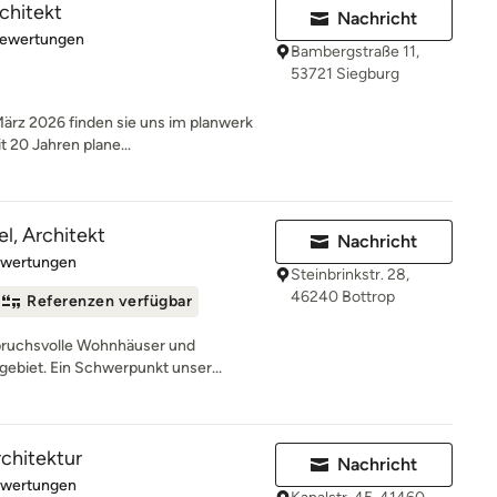
rchitekt
Nachricht
rtung: 4.9 von 5 Sternen
Bewertungen
Bambergstraße 11,
53721 Siegburg
 2026 finden sie uns im planwerk
 20 Jahren plane...
l, Architekt
Nachricht
rtung: 5 von 5 Sternen
ewertungen
Steinbrinkstr. 28,
46240 Bottrop
Referenzen verfügbar
spruchsvolle Wohnhäuser und
biet. Ein Schwerpunkt unser...
rchitektur
Nachricht
rtung: 5 von 5 Sternen
ewertungen