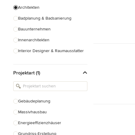
Architekten
Badplanung & Badsanierung
Bauunternehmen
Innenarchitekten
Interior Designer & Raumausstatter
Küchenplanung
Projektart (1)
Landschaftsarchitekten
Armaturen & Sanitärbedarf
Beleuchtung
Gebäudeplanung
Einbauschränke
Massivhausbau
Alle anzeigen
Energieeffizienzhäuser
Grundriss-Erstellung