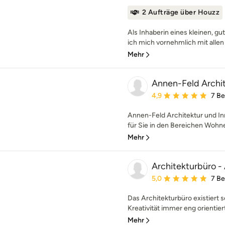
2 Aufträge über Houzz
Als Inhaberin eines kleinen, g
ich mich vornehmlich mit allen 
Mehr
Annen-Feld Archit
Durchschnittliche Bewe
4,9
7 B
Annen-Feld Architektur und In
für Sie in den Bereichen Wohne
Mehr
Architekturbüro -
Durchschnittliche Bewe
5,0
7 B
Das Architekturbüro existiert se
Kreativität immer eng orientiert
Mehr