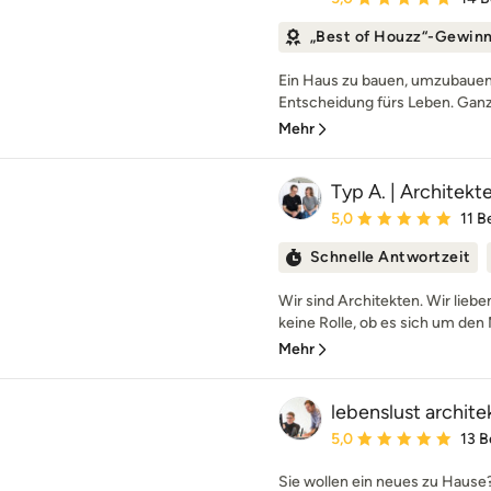
„Best of Houzz“-Gewin
Ein Haus zu bauen, umzubauen 
Entscheidung fürs Leben. Ganz g
Mehr
Typ A. | Architek
Durchschnittliche Bewe
5,0
11 
Schnelle Antwortzeit
Wir sind Architekten. Wir liebe
keine Rolle, ob es sich um den 
Mehr
lebenslust archite
Durchschnittliche Bewe
5,0
13 
Sie wollen ein neues zu Hause?