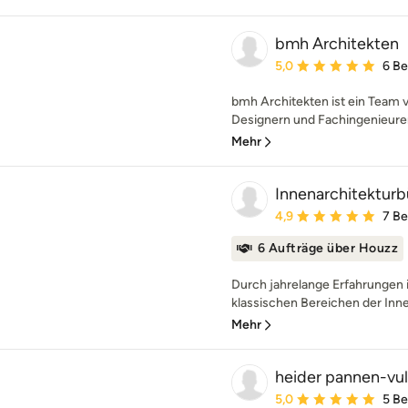
bmh Architekten
Durchschnittliche Bewe
5,0
6 B
bmh Architekten ist ein Team v
Designern und Fachingenieuren.
Mehr
Innenarchitekturb
Durchschnittliche Bewe
4,9
7 B
6 Aufträge über Houzz
Durch jahrelange Erfahrungen i
klassischen Bereichen der Innen
Mehr
heider pannen-vul
Durchschnittliche Bewe
5,0
5 B