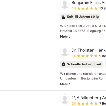
Benjamin Fillies A
Durchschnittliche Bewe
4,9
10 
Seit 15 Jahren tätig
WIR SIND UMGEZOGEN! Ab März
Haufeld 2A 53721 Siegburg Seit
Mehr
Dr. Thorsten Henke
Durchschnittliche Bewe
5,0
9 B
Schnelle Antwortzeit
Wir planen und realisieren an
Umbauten im Bestand im Ruhrge
Mehr
f \ A falkenberg A
Durchschnittliche Bewe
5,0
7 B