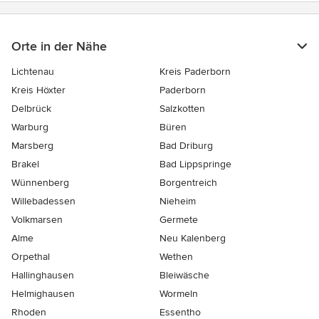
Orte in der Nähe
Lichtenau
Kreis Paderborn
Kreis Höxter
Paderborn
Delbrück
Salzkotten
Warburg
Büren
Marsberg
Bad Driburg
Brakel
Bad Lippspringe
Wünnenberg
Borgentreich
Willebadessen
Nieheim
Volkmarsen
Germete
Alme
Neu Kalenberg
Orpethal
Wethen
Hallinghausen
Bleiwäsche
Helmighausen
Wormeln
Rhoden
Essentho