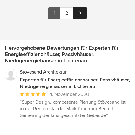
1
2
Hervorgehobene Bewertungen für Experten für
Energieeffizienzhäuser, Passivhäuser,
Niedrigenergiehäuser in Lichtenau
Stövesand Architektur
Experten für Energieeffizienzhäuser, Passivhäuser,
Niedrigenergiehäuser in Lichtenau
Durchschnittliche
4. November 2020
Bewertung:
“Super Design, kompetente Planung Stövesand ist
5
in der Region klar der Marktführer im Bereich
von
Sanierung denkmalgeschützter Gebäude”
5
Sternen