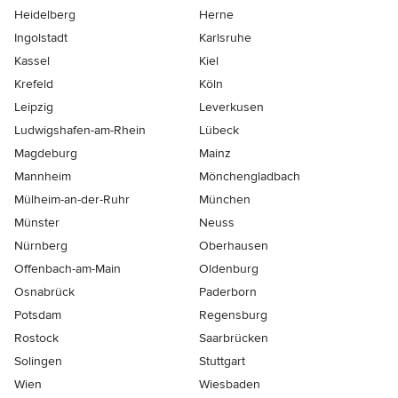
Heidelberg
Herne
Ingolstadt
Karlsruhe
Kassel
Kiel
Krefeld
Köln
Leipzig
Leverkusen
Ludwigshafen-am-Rhein
Lübeck
Magdeburg
Mainz
Mannheim
Mönchen­gladbach
Mülheim-an-der-Ruhr
München
Münster
Neuss
Nürnberg
Oberhausen
Offenbach-am-Main
Oldenburg
Osnabrück
Paderborn
Potsdam
Regensburg
Rostock
Saarbrücken
Solingen
Stuttgart
Wien
Wiesbaden